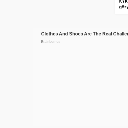
KYK
gözy
günd
koku