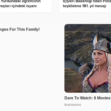
 Yurdundaki öğrencinin
İçişleri Bakanlığı’ndan Poli
aşları içindeki isyanı
teşkilatına 181. yıl mesajı
em oldu: “Yemekler iğrenç
yor, İnternet çekmiyor”