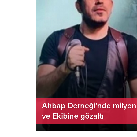
Ahbap Derneği’nde milyonl
ve Ekibine gözaltı