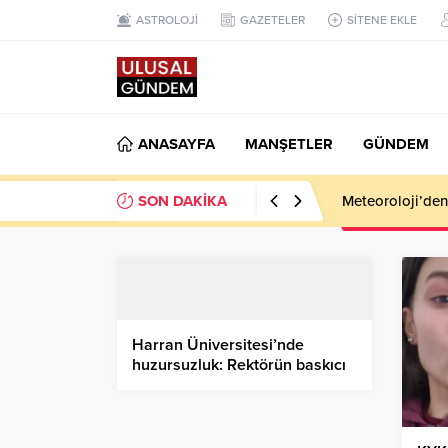
ASTROLOJİ
GAZETELER
SİTENE EKLE
ANASAYFA
MANŞETLER
GÜNDEM
SON DAKİKA
Meteoroloji’den k
Harran Üniversitesi’nde
huzursuzluk: Rektörün baskıcı
tutumu iddiaları yükseliyor