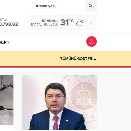
31
IST
°C
İSTANBUL
3.798,82
PARÇALI BULUTLU
ĞER
TÜMÜNÜ GÖSTER →