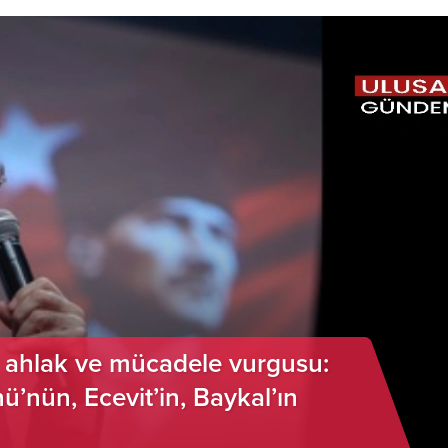
e ahlak ve mücadele vurgusu:
ü’nün, Ecevit’in, Baykal’ın