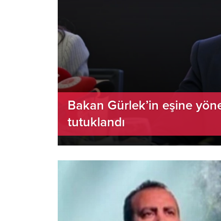
Bakan Gürlek’in eşine yönel
tutuklandı