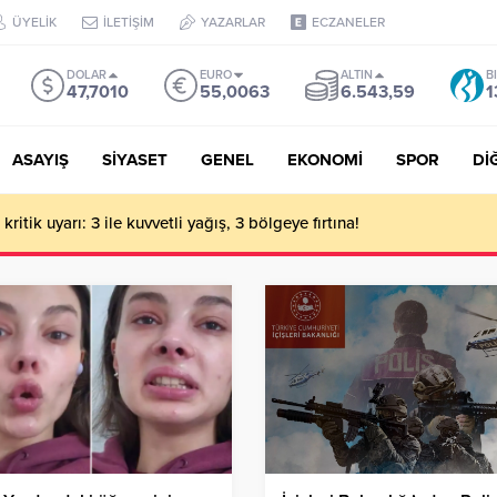
ÜYELİK
İLETİŞİM
YAZARLAR
ECZANELER
DOLAR
EURO
ALTIN
B
47,7010
55,0063
6.543,59
1
ASAYIŞ
SİYASET
GENEL
EKONOMİ
SPOR
Dİ
ritik uyarı: 3 ile kuvvetli yağış, 3 bölgeye fırtına!