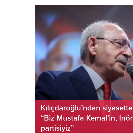
Kılıçdaroğlu’ndan siyasett
“Biz Mustafa Kemal’in, İnön
partisiyiz”