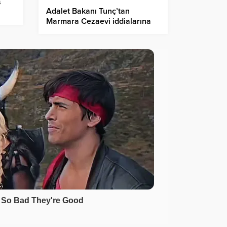
s
Adalet Bakanı Tunç’tan
Marmara Cezaevi iddialarına
sert yanıt: “İftira ve karanlık
propaganda”