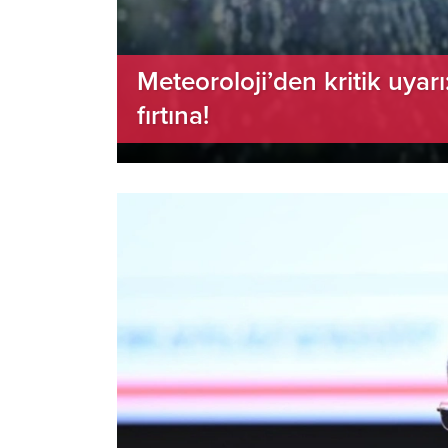
Meteoroloji’den kritik uyarı
fırtına!