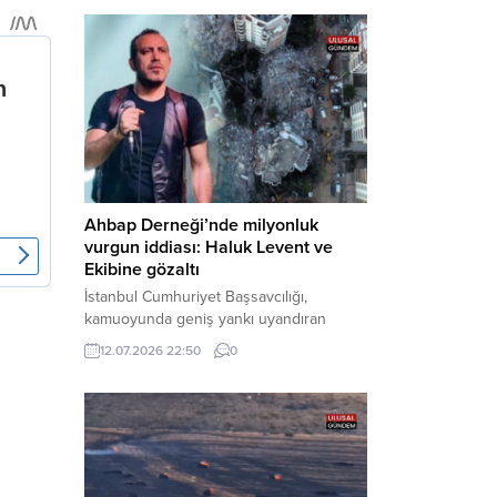
Bakırköy Cumhuriyet Başsavcılığı
tarafından yürütülen geniş kapsamlı
soruşturma çerçevesinde gözaltına
alınan şüphelilerin emniyetteki işlemleri
tamamlandı. Güvenlik birimlerindeki
sorgularının ardından yoğun güvenlik
önlemleri altında adliyeye sevk edilen
U.Y. ve...
Ahbap Derneği’nde milyonluk
vurgun iddiası: Haluk Levent ve
Ekibine gözaltı
İstanbul Cumhuriyet Başsavcılığı,
kamuoyunda geniş yankı uyandıran
Ahbap Derneği’ne yönelik kapsamlı bir
12.07.2026 22:50
0
soruşturma başlattığını ve Dernek
Başkanı Haluk Levent dâhil bazı
şüphelilerin gözaltına alındığını açıkladı.
Yürütülen tahkikatın “Dernekler
Kanunu’na muhalefet”, “suçtan
kaynaklanan mal varlığı değerlerini
aklama” ve “örgüt” suçlamaları