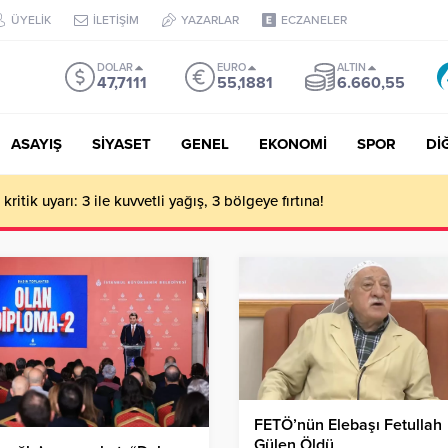
ÜYELİK
İLETİŞİM
YAZARLAR
ECZANELER
DOLAR
EURO
ALTIN
47,7111
55,1881
6.660,55
ASAYIŞ
SİYASET
GENEL
EKONOMİ
SPOR
Dİ
ritik uyarı: 3 ile kuvvetli yağış, 3 bölgeye fırtına!
FETÖ’nün Elebaşı Fetullah
Gülen Öldü