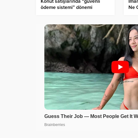
Konut satışlarında “güvenli
İma
ödeme sistemi” dönemi
Ne O
başlıyor
açık
iddi