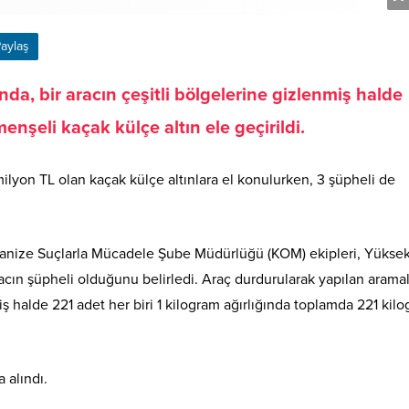
aylaş
a, bir aracın çeşitli bölgelerine gizlenmiş halde
nşeli kaçak külçe altın ele geçirildi.
lyon TL olan kaçak külçe altınlara el konulurken, 3 şüpheli de
ganize Suçlarla Mücadele Şube Müdürlüğü (KOM) ekipleri, Yükse
aracın şüpheli olduğunu belirledi. Araç durdurularak yapılan arama
iş halde 221 adet her biri 1 kilogram ağırlığında toplamda 221 kil
 alındı.