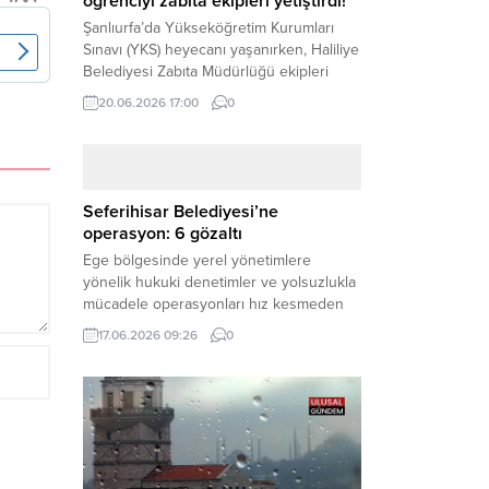
öğrenciyi zabıta ekipleri yetiştirdi!
Şanlıurfa’da Yükseköğretim Kurumları
Sınavı (YKS) heyecanı yaşanırken, Haliliye
Belediyesi Zabıta Müdürlüğü ekipleri
geleceğini belirleyecek sınava geç kalma
20.06.2026 17:00
0
tehlikesiyle karşı karşıya kalan bir
öğrencinin yardımına Hızır gibi yetişti.
Haber Merkezi – Geleceklerini
şekillendirmek için YKS salonlarının
yolunu tutan binlerce aday arasında,
Seferihisar Belediyesi’ne
sınav yerine zamanında ulaşamayan bir
operasyon: 6 gözaltı
öğrenci büyük bir panik yaşadı....
Ege bölgesinde yerel yönetimlere
yönelik hukuki denetimler ve yolsuzlukla
mücadele operasyonları hız kesmeden
devam ediyor. İzmir’in turistik ilçelerinden
17.06.2026 09:26
0
Seferihisar Belediyesi, sabah saatlerinde
düzenlenen şok bir rüşvet
operasyonuyla sarsıldı. Haber Merkezi –
İzmir Cumhuriyet Başsavcılığı
koordinesinde yürütülen geniş kapsamlı
yolsuzluk ve mali suçlar soruşturması
kapsamında düğmeye basıldı. Edinilen ilk