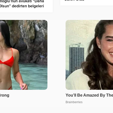
moğlu’nun avukatı “Daha
lsun” dedirten belgeleri
ladı: YÖK raporu çürüdü
ası