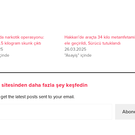
’da narkotik operasyonu:
Hakkari’de araçta 34 kilo metamfetam
.5 kilogram skunk çıktı
ele geçirildi, Sürücü tutuklandı
25
26.03.2025
içinde
"Asayiş" içinde
sitesinden daha fazla şey keşfedin
get the latest posts sent to your email.
Abone