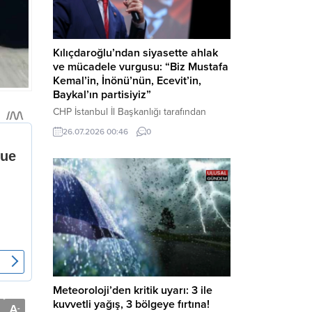
Kılıçdaroğlu’ndan siyasette ahlak
ve mücadele vurgusu: “Biz Mustafa
Kemal’in, İnönü’nün, Ecevit’in,
Baykal’ın partisiyiz”
CHP İstanbul İl Başkanlığı tarafından
düzenlenen Üye Katılım Töreni’nde
26.07.2026 00:46
0
konuşan Kemal Kılıçdaroğlu; partinin
tarihsel misyonundan siyasette ahlaka,
beşli çetelerle mücadeleden Aile
Destekleri Sigortası’na kadar birçok kritik
konuda sert ve net mesajlar verdi. Haber
Merkezi – CHP Genel Başkanı Kemal
Kılıçdaroğlu, Rauf Denktaş Kültür
Merkezi’nde gerçekleştirilen ve yeni
üyelere rozetlerinin takıldığı...
Meteoroloji’den kritik uyarı: 3 ile
kuvvetli yağış, 3 bölgeye fırtına!
A
-