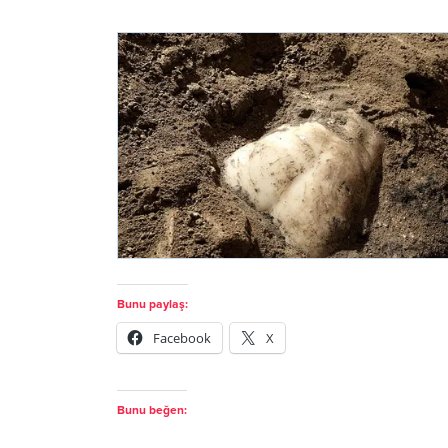
Bunu paylaş:
Facebook
X
Bunu beğen: