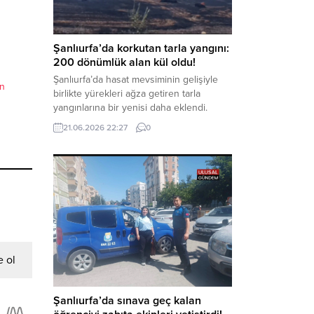
kapsamında derinleştirildiği bildirildi.
Haber Merkezi – Soruşturmanın
odağında, özellikle 6 Şubat...
Şanlıurfa’da korkutan tarla yangını:
200 dönümlük alan kül oldu!
Şanlıurfa’da hasat mevsiminin gelişiyle
in
birlikte yürekleri ağza getiren tarla
yangınlarına bir yenisi daha eklendi.
Hilvan ilçesinde çıkan yangında, 50
21.06.2026 22:27
0
dönümü biçilmemiş buğday olmak üzere
toplam 200 dönümlük arazi alevlere
teslim olarak küle döndü. Haber Merkezi
– Yangın, Şanlıurfa’nın Hilvan ilçesine
bağlı Agilmuz köyünde meydana geldi.
Edinilen bilgilere göre, henüz
belirlenemeyen...
 ol
Şanlıurfa’da sınava geç kalan