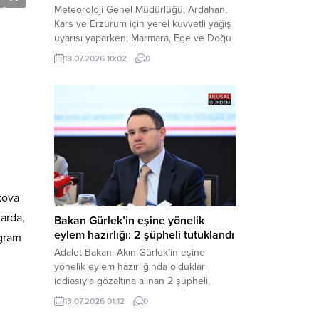
Meteoroloji Genel Müdürlüğü; Ardahan,
Kars ve Erzurum için yerel kuvvetli yağış
uyarısı yaparken; Marmara, Ege ve Doğu
Anadolu’nun belirli kesimlerinde ise
18.07.2026 10:02
0
saatte 60 kilometre hıza ulaşabilecek
kuvvetli rüzgarlara karşı vatandaşları
tedbirli olmaya çağırdı. Haber Merkezi –
Çevre, Şehircilik ve İklim Değişikliği
Bakanlığı Meteoroloji Genel Müdürlüğü,
ülke genelini kapsayan son hava...
kova
larda,
Bakan Gürlek’in eşine yönelik
eylem hazırlığı: 2 şüpheli tutuklandı
ogram
Adalet Bakanı Akın Gürlek’in eşine
yönelik eylem hazırlığında oldukları
iddiasıyla gözaltına alınan 2 şüpheli,
çıkarıldıkları mahkemece tutuklanarak
13.07.2026 01:12
0
cezaevine gönderildi. Haber Merkezi –