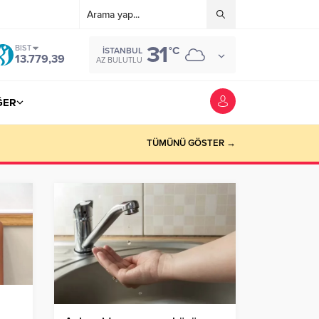
31
BIST
°C
İSTANBUL
13.779,39
AZ BULUTLU
ĞER
TÜMÜNÜ GÖSTER →