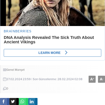
Genel
Manşet
A
A
+
-
27.02.2024 23:59 | Son Güncellenme: 28.02.2024 02:08
0