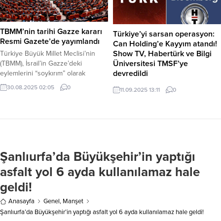
açısından da öne çıkıyor. Deprem
meydana geldi. Edinilen bilgiye
gibi doğal afetlere karşı dirençli
göre, mahalledeki sulama kanalında
yapısı, bu evleri daha da cazip...
suyun yüzeyinde hareketsiz birini
TBMM’nin tarihi Gazze kararı
Türkiye’yi sarsan operasyon:
gören vatandaşlar, durumu...
Resmi Gazete’de yayımlandı
Can Holding’e Kayyım atandı!
Show TV, Habertürk ve Bilgi
Türkiye Büyük Millet Meclisi’nin
Üniversitesi TMSF’ye
(TBMM), İsrail’in Gazze’deki
devredildi
eylemlerini “soykırım” olarak
tanıdığı ve uluslararası topluma
Küçükçekmece Cumhuriyet
30.08.2025 02:05
0
11.09.2025 13:11
0
somut yaptırım çağrıları yaptığı
Başsavcılığı’nın yürüttüğü
tarihi kararı, bugünkü Resmi
soruşturma kapsamında,
Gazete’de yayımlanarak resmiyet
Türkiye’nin en büyük gruplarından
kazandı. Haber Merkezi – TBMM
Can Holding’e yönelik dev bir
Genel Kurulu’nun dün (29 Ağustos
operasyon başlatıldı. “Suç örgütü
Cuma) gerçekleştirdiği olağanüstü
kurma ve kara para aklama” gibi
toplantıda tüm siyasi partilerin oy
Şanlıurfa’da Büyükşehir’in yaptığı
ağır suçlamaların yöneltildiği
birliğiyle kabul ettiği 1471 numaralı
operasyonda, aralarında üst düzey
asfalt yol 6 ayda kullanılamaz hale
Meclis Başkanlığı...
yöneticiler Mehmet Şakir Can,
geldi!
Kemal Can ve Kenan Tekdağ’ın da
bulunduğu 121 kişi hakkında gözaltı
Anasayfa
Genel
,
Manşet
kararı verildi. Holding’e...
Şanlıurfa’da Büyükşehir’in yaptığı asfalt yol 6 ayda kullanılamaz hale geldi!