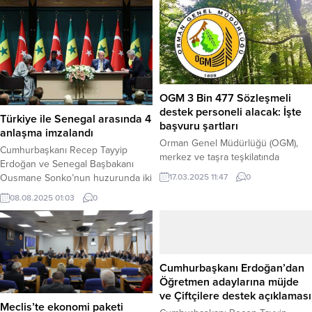
OGM 3 Bin 477 Sözleşmeli
destek personeli alacak: İşte
Türkiye ile Senegal arasında 4
başvuru şartları
anlaşma imzalandı
Orman Genel Müdürlüğü (OGM),
Cumhurbaşkanı Recep Tayyip
merkez ve taşra teşkilatında
Erdoğan ve Senegal Başbakanı
görevlendirilmek üzere toplam
17.03.2025 11:47
0
Ousmane Sonko’nun huzurunda iki
3.477 sözleşmeli destek personeli
ülke arasında 4 anlaşma imzalandı.
alımı yapacağını duyurdu. Yazılı ve
08.08.2025 01:03
0
Haber Merkezi – Cumhurbaşkanlığı
sözlü sınav yapılmaksızın, 2024 yılı
Külliyesi’nde baş başa ve heyetler
Kamu Personeli Seçme Sınavı
arası görüşmelerin ardından çeşitli
(KPSS) B grubu puan sıralaması
anlaşmaların imza törenine geçildi.
esas alınarak gerçekleştirilecek
Törende, Millî Savunma Bakanı
Cumhurbaşkanı Erdoğan’dan
alım için başvurular bugün (17 Mart
Yaşar Güler ve Senegal Silahlı
Öğretmen adaylarına müjde
2025) itibarıyla başladı. OGM’nin
Kuvvetler Bakanı General Birame
ve Çiftçilere destek açıklaması
yaptığı açıklamaya göre,...
Diop, “Türkiye Cumhuriyeti
Meclis’te ekonomi paketi