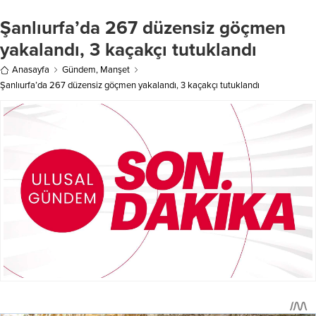
Göç İdaresi Müdürlüğü’nün, insani
Haber Merkezi – Garanti BBVA’nın,
Şanlıurfa’da 267 düzensiz göçmen
ya da kısa dönem ikamet belgesi
DenizTemiz Derneği (TURMEPA)
başvurularında bulunan yabancı
ile...
yakalandı, 3 kaçakçı tutuklandı
uyruklu kişilerin verdikleri
belgelerin sahte olduğundan
Anasayfa
Gündem
,
Manşet
şüphelenmesi üzerine...
Şanlıurfa’da 267 düzensiz göçmen yakalandı, 3 kaçakçı tutuklandı