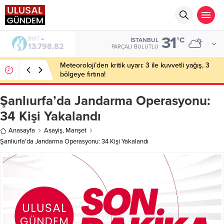
31
BIST
°C
İSTANBUL
13.798,82
PARÇALI BULUTLU
Meteoroloji’den kritik uyarı: 3 ile kuvvetli yağış, 3
bölgeye fırtına!
Şanlıurfa’da Jandarma Operasyonu:
34 Kişi Yakalandı
Anasayfa
Asayiş
,
Manşet
Şanlıurfa’da Jandarma Operasyonu: 34 Kişi Yakalandı