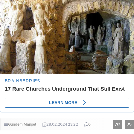
A
A
+
-
Gündem
Manşet
28.02.2024 23:22
0