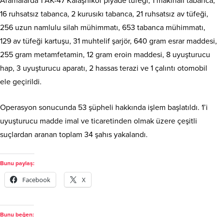
Aramalarda 1 AK-47 Kalaşnikof piyade tüfeği, 1 makinalı tabanca,
16 ruhsatsız tabanca, 2 kurusıkı tabanca, 21 ruhsatsız av tüfeği,
256 uzun namlulu silah mühimmatı, 653 tabanca mühimmatı,
129 av tüfeği kartuşu, 31 muhtelif şarjör, 640 gram esrar maddesi,
255 gram metamfetamin, 12 gram eroin maddesi, 8 uyuşturucu
hap, 3 uyuşturucu aparatı, 2 hassas terazi ve 1 çalıntı otomobil
ele geçirildi.
Operasyon sonucunda 53 şüpheli hakkında işlem başlatıldı. 1’i
uyuşturucu madde imal ve ticaretinden olmak üzere çeşitli
suçlardan aranan toplam 34 şahıs yakalandı.
Bunu paylaş:
Facebook
X
Bunu beğen: