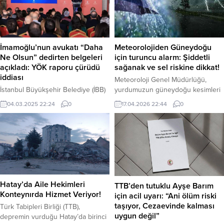
İmamoğlu’nun avukatı “Daha
Meteorolojiden Güneydoğu
Ne Olsun” dedirten belgeleri
için turuncu alarm: Şiddetli
açıkladı: YÖK raporu çürüdü
sağanak ve sel riskine dikkat!
iddiası
Meteoroloji Genel Müdürlüğü,
İstanbul Büyükşehir Belediye (İBB)
yurdumuzun güneydoğu kesimleri
Başkanı Ekrem İmamoğlu’nun
için “kuvvetli” ve “yer yer şiddetli”
04.03.2025 22:24
0
17.04.2026 22:44
0
avukatı Mehmet Pehlivan,
gök gürültülü sağanak yağış
müvekkilinin üniversite diploması
uyarısında bulundu. 18 Nisan 2026
tartışmalarına yeni bir boyut
Cumartesi sabah saatlerinden
kazandıran “Olan Diploma -2”
itibaren başlayacak olan yağışların,
başlıklı bir basın toplantısı
bölge genelinde hayatı olumsuz
düzenledi. Pehlivan,
etkilemesi bekleniyor. Haber
Yükseköğretim Kurulu (YÖK)
Merkezi – Meteoroloji Genel
raporunun aksine, İmamoğlu’nun
Müdürlüğü tarafından yayımlanan
Hatay’da Aile Hekimleri
TTB’den tutuklu Ayşe Barım
1990’daki İstanbul Üniversitesi’ne
261 numaralı uyarıya göre;
Konteynırda Hizmet Veriyor!
için acil uyarı: “Ani ölüm riski
yatay geçişinin usulüne uygun
Güneydoğu Anadolu ve Doğu...
taşıyor, Cezaevinde kalması
Türk Tabipleri Birliği (TTB),
olduğunu kanıtlayan yeni belgeler
uygun değil”
depremin vurduğu Hatay’da birinci
ortaya koydu. YÖK Raporu’nun