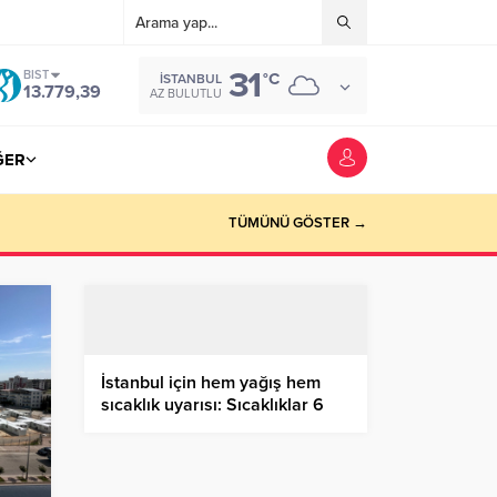
31
BIST
°C
İSTANBUL
13.779,39
AZ BULUTLU
ĞER
TÜMÜNÜ GÖSTER →
İstanbul için hem yağış hem
sıcaklık uyarısı: Sıcaklıklar 6
derece birden düşecek