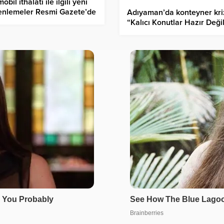
obil ithalatı ile ilgili yeni
enlemeler Resmi Gazete’de
Adıyaman’da konteyner kriz
“Kalıcı Konutlar Hazır Deği
diyen depremzedelere Vali
yanıt