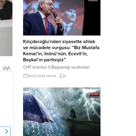
Kılıçdaroğlu’ndan siyasette ahlak
ve mücadele vurgusu: “Biz Mustafa
Kemal’in, İnönü’nün, Ecevit’in,
Baykal’ın partisiyiz”
CHP İstanbul İl Başkanlığı tarafından
düzenlenen Üye Katılım Töreni’nde
26.07.2026 00:46
0
konuşan Kemal Kılıçdaroğlu; partinin
tarihsel misyonundan siyasette ahlaka,
beşli çetelerle mücadeleden Aile
Destekleri Sigortası’na kadar birçok kritik
konuda sert ve net mesajlar verdi. Haber
Merkezi – CHP Genel Başkanı Kemal
Kılıçdaroğlu, Rauf Denktaş Kültür
Merkezi’nde gerçekleştirilen ve yeni
üyelere rozetlerinin takıldığı...