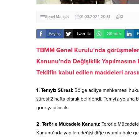
Genel
Manşet
01.03.2024 20:31
0
Paylaş
Tweetle
Gönder
P
TBMM Genel Kurulu’nda görüşmele
Kanunu’nda Değişiklik Yapılmasına Da
Teklifin kabul edilen maddeleri arası
1. Temyiz Süresi:
Bölge adliye mahkemesi hukuk 
süresi 2 hafta olarak belirlendi. Temyiz yolu
göre yapılacak.
2. Terörle Mücadele Kanunu:
Terörle Mücadele 
Kanunu’nda yapılan değişikliğe uyumlu hale get