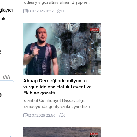
iddiasıyla gözaltına alınan 2 şüpheli,
çıkarıldıkları mahkemece tutuklanarak
layıcı
13.07.2026 01:12
0
cezaevine gönderildi. Haber Merkezi –
rak
Bakırköy Cumhuriyet Başsavcılığı
tarafından yürütülen geniş kapsamlı
soruşturma çerçevesinde gözaltına
alınan şüphelilerin emniyetteki işlemleri
tamamlandı. Güvenlik birimlerindeki
sorgularının ardından yoğun güvenlik
6
önlemleri altında adliyeye sevk edilen
U.Y. ve...
Ahbap Derneği’nde milyonluk
vurgun iddiası: Haluk Levent ve
Ekibine gözaltı
İstanbul Cumhuriyet Başsavcılığı,
kamuoyunda geniş yankı uyandıran
Ahbap Derneği’ne yönelik kapsamlı bir
12.07.2026 22:50
0
soruşturma başlattığını ve Dernek
Başkanı Haluk Levent dâhil bazı
şüphelilerin gözaltına alındığını açıkladı.