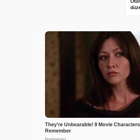
Otom
düz