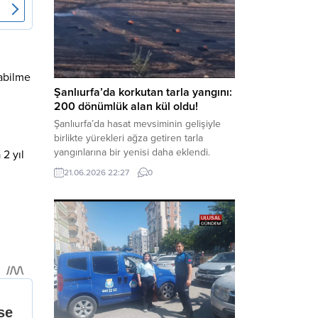
Yürütülen tahkikatın “Dernekler
Kanunu’na muhalefet”, “suçtan
kaynaklanan mal varlığı değerlerini
aklama” ve “örgüt” suçlamaları
kapsamında derinleştirildiği bildirildi.
Haber Merkezi – Soruşturmanın
nabilme
odağında, özellikle 6 Şubat...
Şanlıurfa’da korkutan tarla yangını:
200 dönümlük alan kül oldu!
Şanlıurfa’da hasat mevsiminin gelişiyle
birlikte yürekleri ağza getiren tarla
yangınlarına bir yenisi daha eklendi.
2 yıl
Hilvan ilçesinde çıkan yangında, 50
21.06.2026 22:27
0
dönümü biçilmemiş buğday olmak üzere
toplam 200 dönümlük arazi alevlere
teslim olarak küle döndü. Haber Merkezi
– Yangın, Şanlıurfa’nın Hilvan ilçesine
bağlı Agilmuz köyünde meydana geldi.
Edinilen bilgilere göre, henüz
belirlenemeyen...