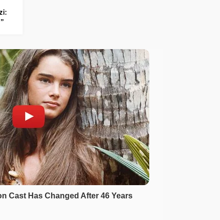
i:
l”
’den