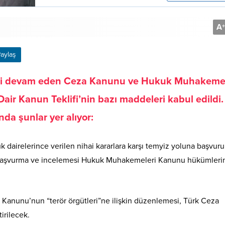
A
+
aylaş
ri devam eden Ceza Kanunu ve Hukuk Muhakemel
ir Kanun Teklifi’nin bazı maddeleri kabul edildi.
nda şunlar yer alıyor:
dairelerince verilen nihai kararlara karşı temyiz yoluna başvur
na başvurma ve incelemesi Hukuk Muhakemeleri Kanunu hükümleri
Kanunu’nun “terör örgütleri”ne ilişkin düzenlemesi, Türk Ceza
irilecek.