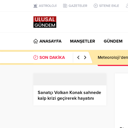
ASTROLOJİ
GAZETELER
SİTENE EKLE
ANASAYFA
MANŞETLER
GÜNDEM
SON DAKİKA
Meteoroloji’den k
Sanatçı Volkan Konak sahnede
kalp krizi geçirerek hayatını
kaybetti