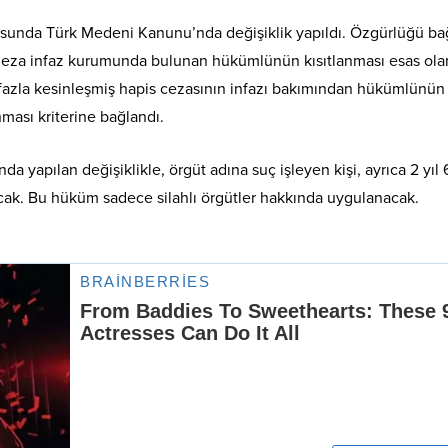
unda Türk Medeni Kanunu’nda değişiklik yapıldı. Özgürlüğü bağ
 Ceza infaz kurumunda bulunan hükümlünün kısıtlanması esas ola
a fazla kesinleşmiş hapis cezasının infazı bakımından hükümlünün
nması kriterine bağlandı.
 yapılan değişiklikle, örgüt adına suç işleyen kişi, ayrıca 2 yıl 
lacak. Bu hüküm sadece silahlı örgütler hakkında uygulanacak.