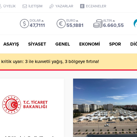
ÜYELİK
İLETİŞİM
YAZARLAR
ECZANELER
DOLAR
EURO
ALTIN
47,7111
55,1881
6.660,55
ASAYIŞ
SİYASET
GENEL
EKONOMİ
SPOR
Dİ
ritik uyarı: 3 ile kuvvetli yağış, 3 bölgeye fırtına!