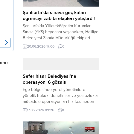
Şanlıurfa’da sınava geç kalan
öğrenciyi zabıta ekipleri yetiştirdi!
Şanlıurfa’da Yükseköğretim Kurumları
Sınavı (YKS) heyecanı yaşanırken, Haliliye
Belediyesi Zabıta Müdürlüğü ekipleri
geleceğini belirleyecek sınava geç kalma
20.06.2026 17:00
0
tehlikesiyle karşı karşıya kalan bir
öğrencinin yardımına Hızır gibi yetişti.
Haber Merkezi – Geleceklerini
kınız.
şekillendirmek için YKS salonlarının
yolunu tutan binlerce aday arasında,
Seferihisar Belediyesi’ne
sınav yerine zamanında ulaşamayan bir
operasyon: 6 gözaltı
öğrenci büyük bir panik yaşadı....
Ege bölgesinde yerel yönetimlere
yönelik hukuki denetimler ve yolsuzlukla
mücadele operasyonları hız kesmeden
devam ediyor. İzmir’in turistik ilçelerinden
17.06.2026 09:26
0
Seferihisar Belediyesi, sabah saatlerinde
düzenlenen şok bir rüşvet
operasyonuyla sarsıldı. Haber Merkezi –
İzmir Cumhuriyet Başsavcılığı