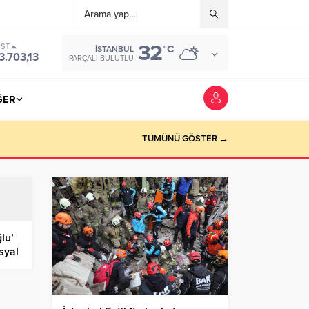
32
IST
°C
İSTANBUL
3.703,13
PARÇALI BULUTLU
ĞER
TÜMÜNÜ GÖSTER →
lu’
syal