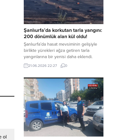
kaynaklanan mal varlığı değerlerini
aklama” ve “örgüt” suçlamaları
kapsamında derinleştirildiği bildirildi.
Haber Merkezi – Soruşturmanın
odağında, özellikle 6 Şubat...
Şanlıurfa’da korkutan tarla yangını:
200 dönümlük alan kül oldu!
Şanlıurfa’da hasat mevsiminin gelişiyle
birlikte yürekleri ağza getiren tarla
yangınlarına bir yenisi daha eklendi.
Hilvan ilçesinde çıkan yangında, 50
21.06.2026 22:27
0
dönümü biçilmemiş buğday olmak üzere
toplam 200 dönümlük arazi alevlere
teslim olarak küle döndü. Haber Merkezi
– Yangın, Şanlıurfa’nın Hilvan ilçesine
bağlı Agilmuz köyünde meydana geldi.
Edinilen bilgilere göre, henüz
belirlenemeyen...
 ol