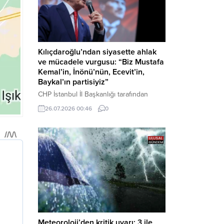
Kılıçdaroğlu’ndan siyasette ahlak
ve mücadele vurgusu: “Biz Mustafa
Kemal’in, İnönü’nün, Ecevit’in,
Baykal’ın partisiyiz”
CHP İstanbul İl Başkanlığı tarafından
düzenlenen Üye Katılım Töreni’nde
26.07.2026 00:46
0
konuşan Kemal Kılıçdaroğlu; partinin
tarihsel misyonundan siyasette ahlaka,
beşli çetelerle mücadeleden Aile
Destekleri Sigortası’na kadar birçok kritik
konuda sert ve net mesajlar verdi. Haber
Merkezi – CHP Genel Başkanı Kemal
Kılıçdaroğlu, Rauf Denktaş Kültür
Merkezi’nde gerçekleştirilen ve yeni
üyelere rozetlerinin takıldığı...
Meteoroloji’den kritik uyarı: 3 ile