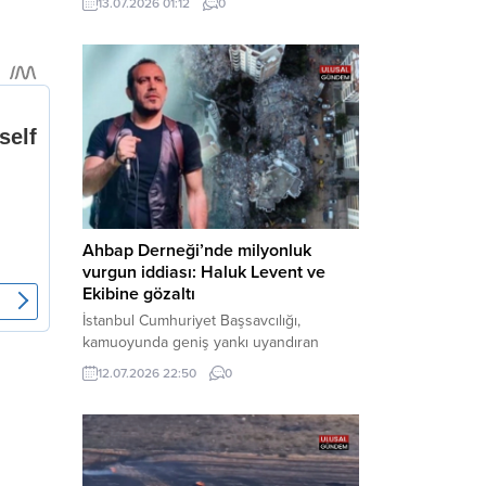
13.07.2026 01:12
0
cezaevine gönderildi. Haber Merkezi –
Bakırköy Cumhuriyet Başsavcılığı
tarafından yürütülen geniş kapsamlı
soruşturma çerçevesinde gözaltına
alınan şüphelilerin emniyetteki işlemleri
tamamlandı. Güvenlik birimlerindeki
sorgularının ardından yoğun güvenlik
önlemleri altında adliyeye sevk edilen
U.Y. ve...
Ahbap Derneği’nde milyonluk
vurgun iddiası: Haluk Levent ve
Ekibine gözaltı
İstanbul Cumhuriyet Başsavcılığı,
kamuoyunda geniş yankı uyandıran
Ahbap Derneği’ne yönelik kapsamlı bir
12.07.2026 22:50
0
soruşturma başlattığını ve Dernek
Başkanı Haluk Levent dâhil bazı
şüphelilerin gözaltına alındığını açıkladı.
Yürütülen tahkikatın “Dernekler
Kanunu’na muhalefet”, “suçtan