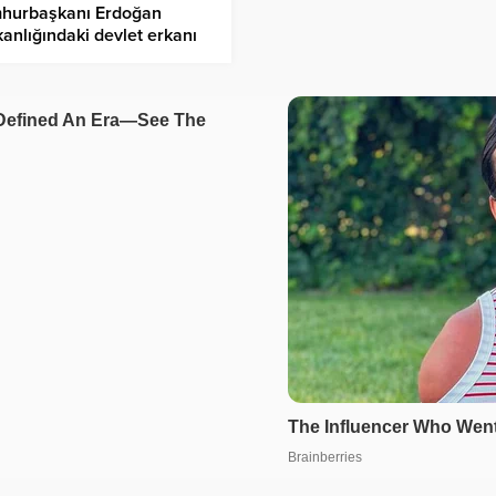
hurbaşkanı Erdoğan
anlığındaki devlet erkanı
kabir’i ziyaret etti