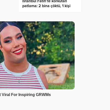
İstanbul Fatih’te korkutan
patlama: 2 bina çöktü, 1 kişi
hayatını kaybetti!