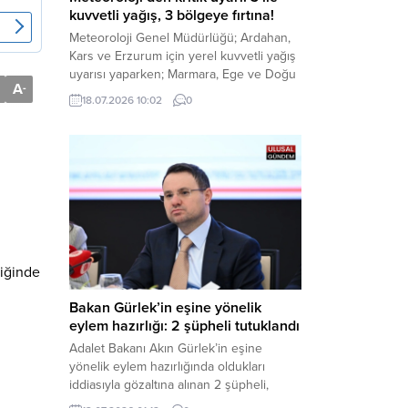
kuvvetli yağış, 3 bölgeye fırtına!
Meteoroloji Genel Müdürlüğü; Ardahan,
Kars ve Erzurum için yerel kuvvetli yağış
uyarısı yaparken; Marmara, Ege ve Doğu
A
-
Anadolu’nun belirli kesimlerinde ise
18.07.2026 10:02
0
saatte 60 kilometre hıza ulaşabilecek
kuvvetli rüzgarlara karşı vatandaşları
tedbirli olmaya çağırdı. Haber Merkezi –
Çevre, Şehircilik ve İklim Değişikliği
Bakanlığı Meteoroloji Genel Müdürlüğü,
ülke genelini kapsayan son hava...
liğinde
Bakan Gürlek’in eşine yönelik
eylem hazırlığı: 2 şüpheli tutuklandı
Adalet Bakanı Akın Gürlek’in eşine
yönelik eylem hazırlığında oldukları
iddiasıyla gözaltına alınan 2 şüpheli,
çıkarıldıkları mahkemece tutuklanarak