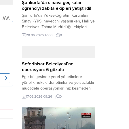
Şanlıurfa’da sınava geç kalan
öğrenciyi zabıta ekipleri yetiştirdi!
Şanlıurfa’da Yükseköğretim Kurumları
Sınavı (YKS) heyecanı yaşanırken, Haliliye
Belediyesi Zabıta Müdürlüğü ekipleri
geleceğini belirleyecek sınava geç kalma
20.06.2026 17:00
0
tehlikesiyle karşı karşıya kalan bir
öğrencinin yardımına Hızır gibi yetişti.
Haber Merkezi – Geleceklerini
şekillendirmek için YKS salonlarının
yolunu tutan binlerce aday arasında,
Seferihisar Belediyesi’ne
sınav yerine zamanında ulaşamayan bir
operasyon: 6 gözaltı
öğrenci büyük bir panik yaşadı....
Ege bölgesinde yerel yönetimlere
yönelik hukuki denetimler ve yolsuzlukla
mücadele operasyonları hız kesmeden
devam ediyor. İzmir’in turistik ilçelerinden
17.06.2026 09:26
0
Seferihisar Belediyesi, sabah saatlerinde
düzenlenen şok bir rüşvet
operasyonuyla sarsıldı. Haber Merkezi –
İzmir Cumhuriyet Başsavcılığı
koordinesinde yürütülen geniş kapsamlı
yolsuzluk ve mali suçlar soruşturması