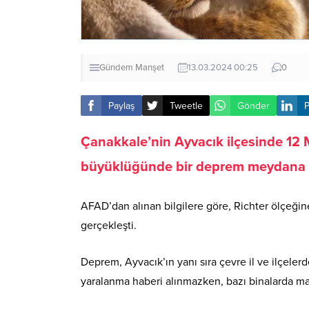
Gündem
Manşet
13.03.2024 00:25
0
Paylaş
Tweetle
Gönder
P
Çanakkale’nin Ayvacık ilçesinde 12 
büyüklüğünde bir deprem meydana g
AFAD’dan alınan bilgilere göre, Richter ölçeği
gerçekleşti.
Deprem, Ayvacık’ın yanı sıra çevre il ve ilçele
yaralanma haberi alınmazken, bazı binalarda mad