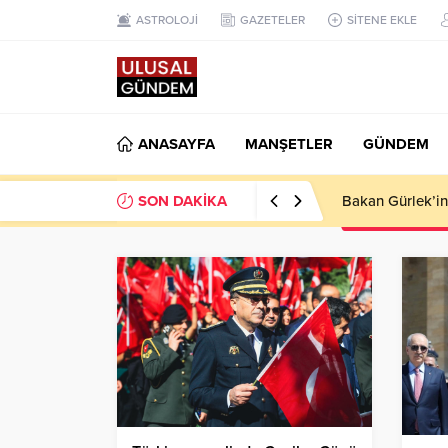
ASTROLOJİ
GAZETELER
SİTENE EKLE
ANASAYFA
MANŞETLER
GÜNDEM
SON DAKİKA
Ahbap Derneği’n