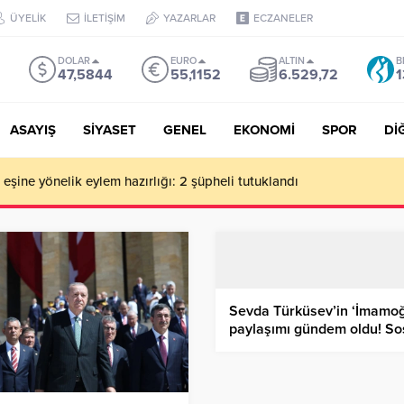
ÜYELİK
İLETİŞİM
YAZARLAR
ECZANELER
DOLAR
EURO
ALTIN
B
47,5844
55,1152
6.529,72
1
ASAYIŞ
SİYASET
GENEL
EKONOMİ
SPOR
Dİ
de milyonluk vurgun iddiası: Haluk Levent ve Ekibine gözaltı
Sevda Türküsev’in ‘İmamoğ
paylaşımı gündem oldu! So
medya yıkıldı