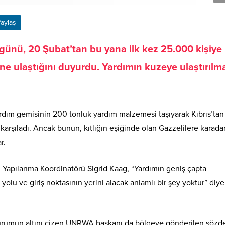
aylaş
ünü, 20 Şubat’tan bu yana ilk kez 25.000 kişiye
e ulaştığını duyurdu. Yardımın kuzeye ulaştırılm
ardım gemisinin 200 tonluk yardım malzemesi taşıyarak Kıbrıs’tan
arşıladı. Ancak bunun, kıtlığın eşiğinde olan Gazzelilere karada
r.
 Yapılanma Koordinatörü Sigrid Kaag, “Yardımın geniş çapta
a yolu ve giriş noktasının yerini alacak anlamlı bir şey yoktur” diye
rumun altını çizen UNRWA başkanı da bölgeye gönderilen sözde 