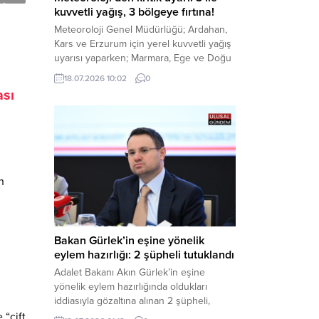
kuvvetli yağış, 3 bölgeye fırtına!
Meteoroloji Genel Müdürlüğü; Ardahan,
Kars ve Erzurum için yerel kuvvetli yağış
uyarısı yaparken; Marmara, Ege ve Doğu
Anadolu’nun belirli kesimlerinde ise
18.07.2026 10:02
0
saatte 60 kilometre hıza ulaşabilecek
ası
kuvvetli rüzgarlara karşı vatandaşları
tedbirli olmaya çağırdı. Haber Merkezi –
Çevre, Şehircilik ve İklim Değişikliği
Bakanlığı Meteoroloji Genel Müdürlüğü,
ülke genelini kapsayan son hava...
n
Bakan Gürlek’in eşine yönelik
eylem hazırlığı: 2 şüpheli tutuklandı
Adalet Bakanı Akın Gürlek’in eşine
yönelik eylem hazırlığında oldukları
iddiasıyla gözaltına alınan 2 şüpheli,
çıkarıldıkları mahkemece tutuklanarak
“çift