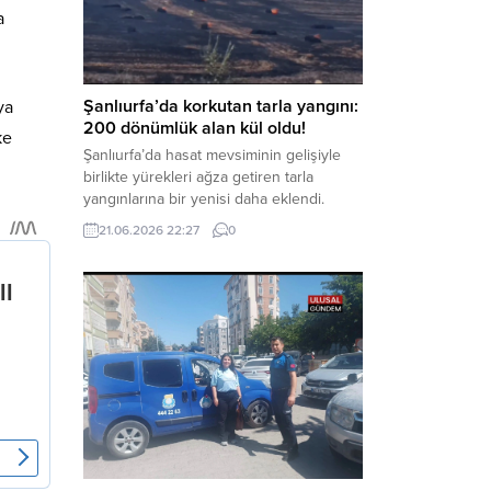
kaynaklanan mal varlığı değerlerini
a
aklama” ve “örgüt” suçlamaları
kapsamında derinleştirildiği bildirildi.
Haber Merkezi – Soruşturmanın
odağında, özellikle 6 Şubat...
Şanlıurfa’da korkutan tarla yangını:
ya
200 dönümlük alan kül oldu!
ke
Şanlıurfa’da hasat mevsiminin gelişiyle
birlikte yürekleri ağza getiren tarla
yangınlarına bir yenisi daha eklendi.
Hilvan ilçesinde çıkan yangında, 50
21.06.2026 22:27
0
dönümü biçilmemiş buğday olmak üzere
toplam 200 dönümlük arazi alevlere
teslim olarak küle döndü. Haber Merkezi
– Yangın, Şanlıurfa’nın Hilvan ilçesine
bağlı Agilmuz köyünde meydana geldi.
Edinilen bilgilere göre, henüz
belirlenemeyen...