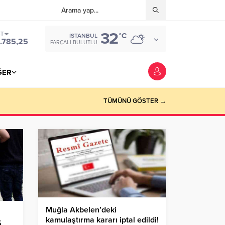
32
ST
°C
İSTANBUL
.785,25
PARÇALI BULUTLU
ĞER
TÜMÜNÜ GÖSTER →
Muğla Akbelen’deki
kamulaştırma kararı iptal edildi!
5