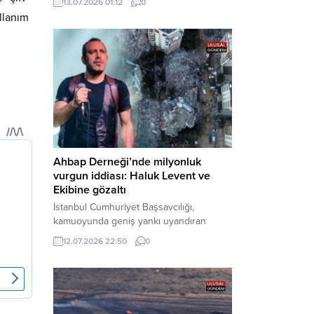
13.07.2026 01:12
0
cezaevine gönderildi. Haber Merkezi –
ullanım
Bakırköy Cumhuriyet Başsavcılığı
tarafından yürütülen geniş kapsamlı
soruşturma çerçevesinde gözaltına
alınan şüphelilerin emniyetteki işlemleri
tamamlandı. Güvenlik birimlerindeki
sorgularının ardından yoğun güvenlik
önlemleri altında adliyeye sevk edilen
U.Y. ve...
Ahbap Derneği’nde milyonluk
vurgun iddiası: Haluk Levent ve
Ekibine gözaltı
İstanbul Cumhuriyet Başsavcılığı,
kamuoyunda geniş yankı uyandıran
Ahbap Derneği’ne yönelik kapsamlı bir
12.07.2026 22:50
0
soruşturma başlattığını ve Dernek
Başkanı Haluk Levent dâhil bazı
şüphelilerin gözaltına alındığını açıkladı.
Yürütülen tahkikatın “Dernekler
Kanunu’na muhalefet”, “suçtan