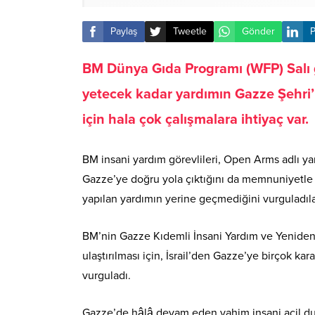
Paylaş
Tweetle
Gönder
P
BM Dünya Gıda Programı (WFP) Salı g
yetecek kadar yardımın Gazze Şehri’n
için hala çok çalışmalara ihtiyaç var.
BM insani yardım görevlileri, Open Arms adlı y
Gazze’ye doğru yola çıktığını da memnuniyetle k
yapılan yardımın yerine geçmediğini vurguladıla
BM’nin Gazze Kıdemli İnsani Yardım ve Yeniden
ulaştırılması için, İsrail’den Gazze’ye birçok kar
vurguladı.
Gazze’de hâlâ devam eden vahim insani acil du