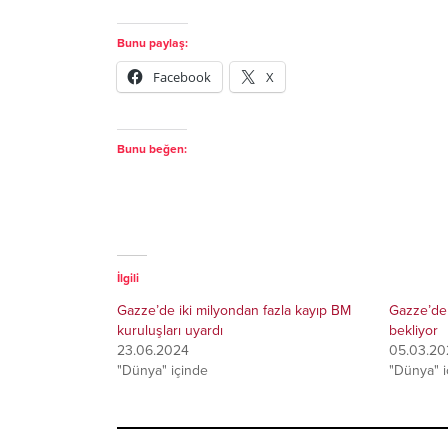
Bunu paylaş:
Facebook
X
Bunu beğen:
İlgili
Gazze’de iki milyondan fazla kayıp BM
Gazze’de s
kuruluşları uyardı
bekliyor
23.06.2024
05.03.20
"Dünya" içinde
"Dünya" i