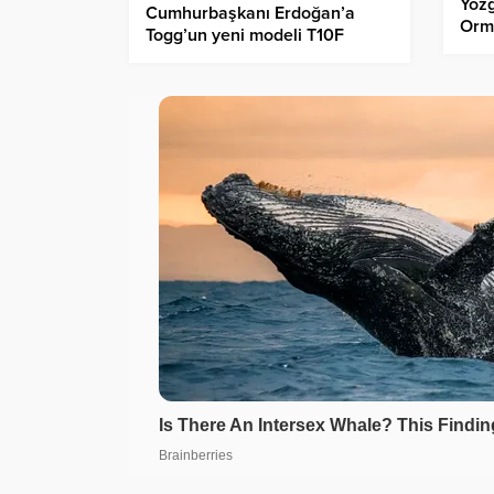
Yozg
Cumhurbaşkanı Erdoğan’a
Orma
Togg’un yeni modeli T10F
hediye edildi