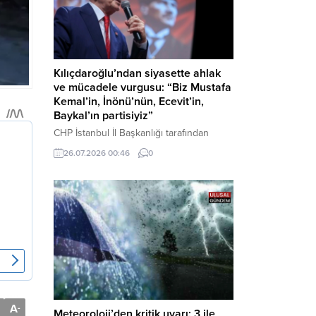
Kılıçdaroğlu’ndan siyasette ahlak
ve mücadele vurgusu: “Biz Mustafa
Kemal’in, İnönü’nün, Ecevit’in,
Baykal’ın partisiyiz”
CHP İstanbul İl Başkanlığı tarafından
düzenlenen Üye Katılım Töreni’nde
26.07.2026 00:46
0
konuşan Kemal Kılıçdaroğlu; partinin
tarihsel misyonundan siyasette ahlaka,
beşli çetelerle mücadeleden Aile
Destekleri Sigortası’na kadar birçok kritik
konuda sert ve net mesajlar verdi. Haber
Merkezi – CHP Genel Başkanı Kemal
Kılıçdaroğlu, Rauf Denktaş Kültür
Merkezi’nde gerçekleştirilen ve yeni
üyelere rozetlerinin takıldığı...
A
-
Meteoroloji’den kritik uyarı: 3 ile