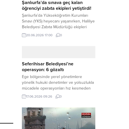
Şanlıurfa’da sınava geç kalan
öğrenciyi zabıta ekipleri yetiştirdi!
Şanlıurfa’da Yükseköğretim Kurumları
Sınavı (YKS) heyecanı yaşanırken, Haliliye
Belediyesi Zabıta Müdürlüğü ekipleri
geleceğini belirleyecek sınava geç kalma
20.06.2026 17:00
0
tehlikesiyle karşı karşıya kalan bir
öğrencinin yardımına Hızır gibi yetişti.
Haber Merkezi – Geleceklerini
şekillendirmek için YKS salonlarının
yolunu tutan binlerce aday arasında,
Seferihisar Belediyesi’ne
sınav yerine zamanında ulaşamayan bir
operasyon: 6 gözaltı
öğrenci büyük bir panik yaşadı....
Ege bölgesinde yerel yönetimlere
yönelik hukuki denetimler ve yolsuzlukla
mücadele operasyonları hız kesmeden
devam ediyor. İzmir’in turistik ilçelerinden
17.06.2026 09:26
0
Seferihisar Belediyesi, sabah saatlerinde
düzenlenen şok bir rüşvet
operasyonuyla sarsıldı. Haber Merkezi –
İzmir Cumhuriyet Başsavcılığı
koordinesinde yürütülen geniş kapsamlı
yolsuzluk ve mali suçlar soruşturması