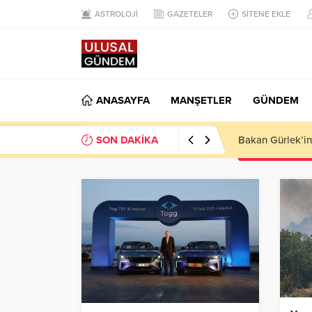
ASTROLOJİ
GAZETELER
SİTENE EKLE
ANASAYFA
MANŞETLER
GÜNDEM
SON DAKİKA
Ahbap Derneği’n