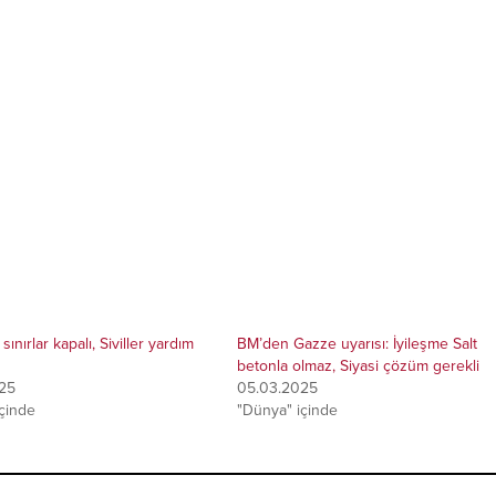
ınırlar kapalı, Siviller yardım
BM’den Gazze uyarısı: İyileşme Salt
betonla olmaz, Siyasi çözüm gerekli
25
05.03.2025
çinde
"Dünya" içinde