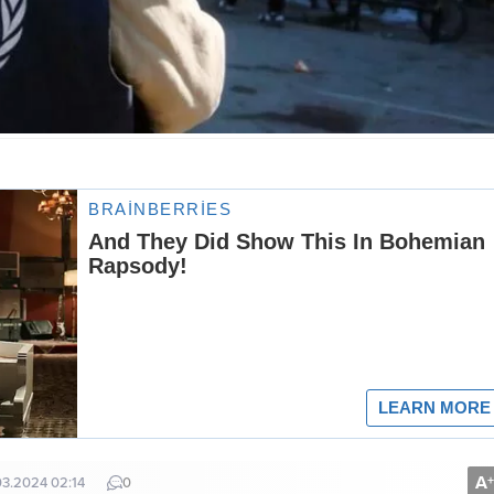
A
+
03.2024 02:14
0