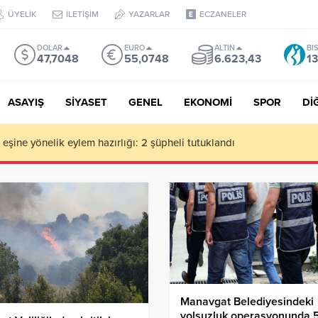
ÜYELİK
İLETİŞİM
YAZARLAR
ECZANELER
DOLAR
EURO
ALTIN
BI
47,7048
55,0748
6.623,43
13
ASAYIŞ
SİYASET
GENEL
EKONOMİ
SPOR
Dİ
de milyonluk vurgun iddiası: Haluk Levent ve Ekibine gözaltı
Manavgat Belediyesindeki
yolsuzluk operasyonunda 