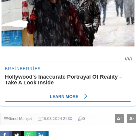
A
A
+
-
Genel
Manşet
15.03.2024 21:30
0