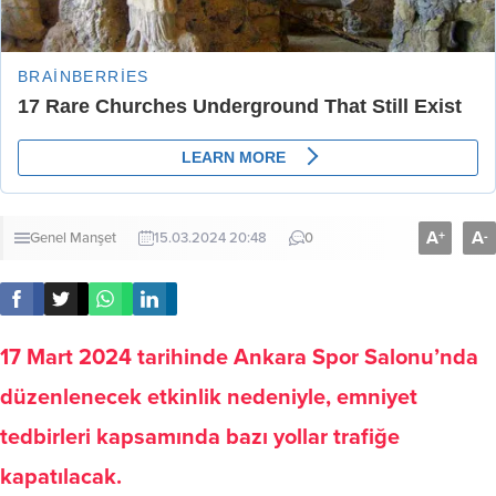
A
A
+
-
Genel
Manşet
15.03.2024 20:48
0
17 Mart 2024
tarihinde Ankara Spor Salonu’nda
düzenlenecek etkinlik nedeniyle,
emniyet
tedbirleri
kapsamında bazı yollar trafiğe
kapatılacak.