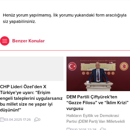
Henüz yorum yapılmamış. İlk yorumu yukarıdaki form aracılığıyla
siz yapabilirsiniz.
Benzer Konular
CHP Lideri Özel’den X
Türkiye’ye uyarı: “Erişim
DEM Partili Çiftyürek’ten
engeli taleplerini uygularsanız
“Gazze Filosu” ve “İklim Krizi”
bu millet size ne yapar iyi
vurgusu
düşünün!”
Halkların Eşitlik ve Demokrasi
CHP Genel Başkanı Özgür Özel,
03.04.2025 17:26
0
Partisi (DEM Parti) Van Milletvekili
sosyal medya platformu X (eski
Sinan Çiftyürek, Gazze’ye yardım
adıyla Twitter) üzerinden yaptığı bir
01.10.2025 22:28
0