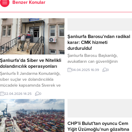
Benzer Konular
Şanlıurfa Barosu’ndan radikal
karar: CMK hizmeti
durduruldu!
Şanlıurfa Barosu Başkanlığı,
Şanlıurfa’da Siber ve Nitelikli
avukatların can güvenliğinin
dolandırıcılık operasyonları
sağlanamadığı gerekçesiyle Ceza
04.04.2025 16:39
0
Muhakemesi Kanunu (CMK)
Şanlıurfa İl Jandarma Komutanlığı,
kapsamında verilen zorunlu
siber suçlar ve dolandırıcılıkla
müdafilik hizmetini durdurduğunu
mücadele kapsamında Siverek ve
açıkladı. Şanlıurfa Barosu’nun resmi
Karaköprü ilçelerinde düzenlediği
22.04.2026 14:25
0
sosyal medya hesabından yapılan
operasyonlarda suç şebekelerine
açıklamada, avukatların görevlerini
ve firari şahıslara büyük darbe
can korkusuyla yapamayacağı
indirdi. Operasyonlar neticesinde
vurgulandı. “Can korkusuyla adalet
çok sayıda dijital materyal ele
sağlanmaz, can güvenliği yoksa
geçirilirken, hakkında kesinleşmiş
CHP’li Bulut’tan oyuncu Cem
CMK da yok!!” ifadelerinin
hapis cezası bulunan bir şahıs da
Yiğit Üzümoğlu’nun gözaltına