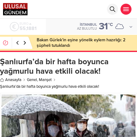
31
EURO
°C
İSTANBUL
55,1881
AZ BULUTLU
Bakan Gürlek’in eşine yönelik eylem hazırlığı: 2
şüpheli tutuklandı
Şanlıurfa’da bir hafta boyunca
yağmurlu hava etkili olacak!
Anasayfa
Genel
,
Manşet
Şanlıurfa’da bir hafta boyunca yağmurlu hava etkili olacak!