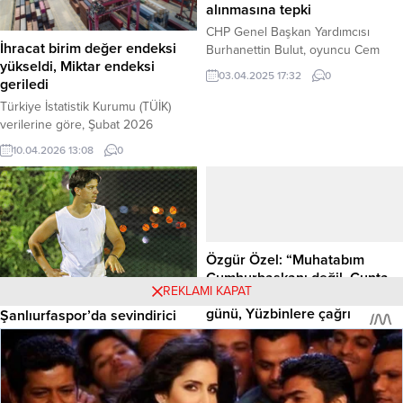
kullanıldığı paylaşımda, şu ifadelere
yakalanarak cezaevine gönderildi.
alınmasına tepki
yer verildi:...
Haber Merkezi – Şanlıurfa Valiliği İl
CHP Genel Başkan Yardımcısı
Basın...
İhracat birim değer endeksi
Burhanettin Bulut, oyuncu Cem
yükseldi, Miktar endeksi
Yiğit Üzümoğlu’nun, 2 Nisan’da
03.04.2025 17:32
0
geriledi
yapılan boykot çağrılarına destek
veren ve boykotun anayasal bir
Türkiye İstatistik Kurumu (TÜİK)
hak olduğunu belirten sosyal
verilerine göre, Şubat 2026
medya paylaşımı nedeniyle
döneminde ihracat birim değer
10.04.2026 13:08
0
gözaltına alınmasına sert tepki
endeksi yıllık bazda yüzde 12,7
gösterdi. Bulut, iktidarın bir yandan
oranında artış gösterdi. Buna
boykotu etkisiz göstermeye
karşılık ihracat miktar endeksinde
çalışırken diğer yandan “yargı
ise yüzde 10,1 oranında düşüş
sopasıyla” halka gözdağı verdiğini
kaydedildi. Haber Merkezi –
belirterek, bu...
Türkiye İstatistik Kurumu (TÜİK),
Özgür Özel: “Muhatabım
Şubat 2026 dönemine ilişkin dış
Cumhurbaşkanı değil, Cunta
ticaret endekslerini yayımladı.Buna
REKLAMI KAPAT
Başkanıdır” – Kurultay pazar
göre, ihracat birim değer...
günü, Yüzbinlere çağrı
Şanlıurfaspor’da sevindirici
gelişme: Bayern Münih
Cumhuriyet Halk Partisi (CHP)
Altyapılı Salih Şen, takıma
Genel Başkanı Özgür Özel, parti
04.04.2025 10:37
0
döndü
genel merkezinde düzenlediği
basın toplantısında sert
TFF 2. Lig’de mücadele eden