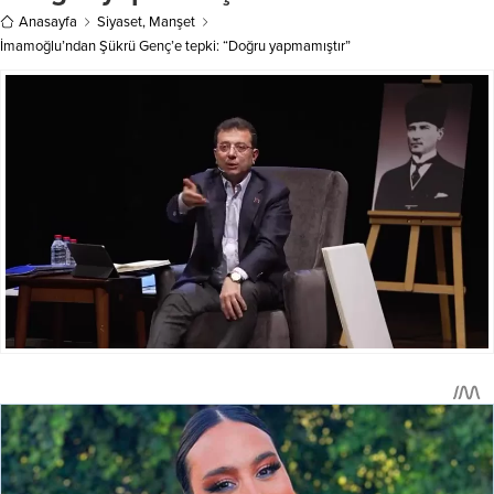
ateşkes anlaşmasına...
destek sağlayan Sosyal Hizmetler...
Anasayfa
Siyaset
,
Manşet
İmamoğlu’ndan Şükrü Genç’e tepki: “Doğru yapmamıştır”