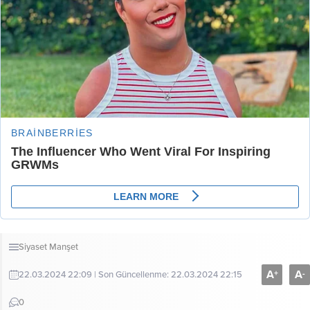
Siyaset
Manşet
A
A
+
-
22.03.2024 22:09 | Son Güncellenme: 22.03.2024 22:15
0