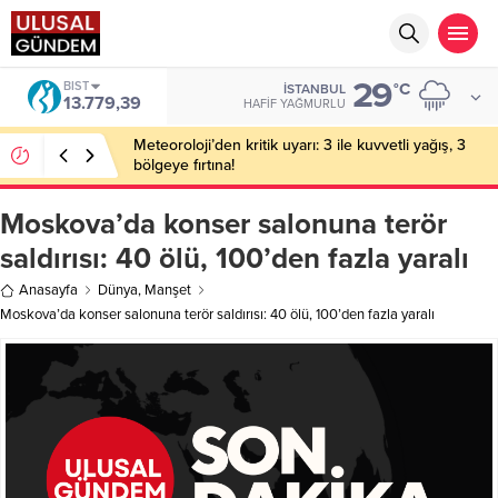
29
BIST
°C
İSTANBUL
13.779,39
HAFIF YAĞMURLU
Meteoroloji’den kritik uyarı: 3 ile kuvvetli yağış, 3
bölgeye fırtına!
Moskova’da konser salonuna terör
saldırısı: 40 ölü, 100’den fazla yaralı
Anasayfa
Dünya
,
Manşet
Moskova’da konser salonuna terör saldırısı: 40 ölü, 100’den fazla yaralı