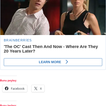
Bunu paylaş:
Facebook
X
Bunu beğen: