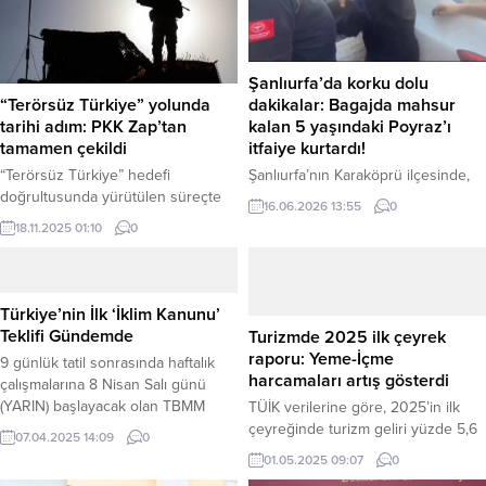
Şanlıurfa’da korku dolu
“Terörsüz Türkiye” yolunda
dakikalar: Bagajda mahsur
tarihi adım: PKK Zap’tan
kalan 5 yaşındaki Poyraz’ı
tamamen çekildi
itfaiye kurtardı!
“Terörsüz Türkiye” hedefi
Şanlıurfa’nın Karaköprü ilçesinde,
doğrultusunda yürütülen süreçte
ailesinin yeni aldığı arabayı merak
16.06.2026 13:55
0
kritik bir eşik daha aşıldı. Terör
ederek gizlice bagajına giren ve
18.11.2025 01:10
0
örgütü PKK’nın, Irak’ın kuzeyindeki
içeride mahsur kalan 5 yaşındaki
stratejik öneme sahip Zap
çocuk, itfaiye ekiplerinin zamanla
bölgesinden tamamen çekildiği
yarıştığı başarılı operasyonuyla
bildirildi. Sürecin en somut adımı,
kurtarıldı. 2 saat boyunca her yerde
Türkiye’nin İlk ‘İklim Kanunu’
örgüt yöneticisi Bese Hozat’ın da
çocuklarını arayan aile, acı gerçeği
Teklifi Gündemde
Turizmde 2025 ilk çeyrek
aralarında bulunduğu grubun
babanın arabaya binmesiyle fark
raporu: Yeme-İçme
9 günlük tatil sonrasında haftalık
silahlarını yakmasıyla atılmıştı.
etti. Haber Merkezi – Olay,
harcamaları artış gösterdi
çalışmalarına 8 Nisan Salı günü
Diyarbakır Haber Merkezi –
Karaköprü ilçesine bağlı
(YARIN) başlayacak olan TBMM
TÜİK verilerine göre, 2025’in ilk
Türkiye’nin sınır güvenliğini
Seyrantepe Mahallesi...
Genel Kurulu, İklim Kanunu Teklifi’ni
çeyreğinde turizm geliri yüzde 5,6
sağlamak ve terörü kaynağında...
07.04.2025 14:09
0
gündemine alacak. TBMM’nin resmi
artarak 9,45 milyar dolara ulaşırken,
01.05.2025 09:07
0
internet sitesinde yer alan haftalık
ziyaretçi sayısı yüzde 1,2, turizm