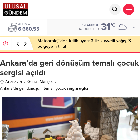
31
BIST
°C
İSTANBUL
13.779,39
AZ BULUTLU
Meteoroloji’den kritik uyarı: 3 ile kuvvetli yağış, 3
bölgeye fırtına!
Ankara’da geri dönüşüm temalı çocuk
sergisi açıldı
Anasayfa
Genel
,
Manşet
Ankara’da geri dönüşüm temalı çocuk sergisi açıldı