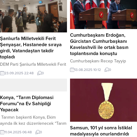
Cumhurbaşkanı Erdoğan,
Şanlıurfa Milletvekili Ferit
Gürcistan Cumhurbaşkanı
Şenyaşar, Hastanede sıraya
Kavelashvili ile ortak basın
girdi, Vatandaştan takdir
toplantısında konuştu
topladı
Cumhurbaşkanı Recep Tayyip
DEM Parti Şanlıurfa Milletvekili Ferit
Erdoğan, Cumhurbaşkanlığı
13.08.2025 10:12
0
Şenyaşar’ın, Eyyübiye Eğitim ve
Külliyesindeki ikili görüşmenin
23.09.2025 22:48
0
Araştırma Hastanesi’nde bir
ardından
poliklinik önünde, sahip olduğu
Gürcistan Cumhurbaşkanı Mikheil
ayrıcalıkları kullanmadan
Kavelashvili ile ortak basın
vatandaşlarla birlikte sıra
Konya, “Tarım Diplomasi
toplantısı düzenledi. Türkiye ile
beklemesi, takdirle karşılandı.
Forumu”na Ev Sahipliği
Gürcistan’ın komşu olmalarının
Haber Merkezi – Milletvekillerine
Yapacak
ötesinde derin tarihî, kültürel ve
kamu hizmetlerinden öncelikli
beşeri bağlarla birbirine bağlı iki
Tarımın başkenti Konya, Ekim
yararlanma hakkı tanınmasına
stratejik ortak olduğunu
ayında ilk kez düzenlenecek “Tarım
rağmen, bu ayrıcalığı kullanmayı
Samsun, 101 yıl sonra İstiklal
belirten Cumhurbaşkanı Erdoğan,
Diplomasisi Forumu”na ev sahipliği
tercih etmeyen Ferit Şenyaşar,
11.04.2025 06:48
0
madalyasıyla onurlandırıldı
“Doğu ile batıyı birbirine bağlayan
yapacak. Tarımsal Strateji ve Politika