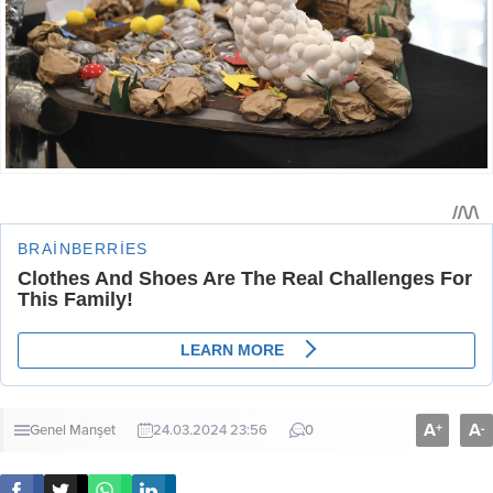
A
A
+
-
Genel
Manşet
24.03.2024 23:56
0