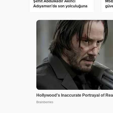
Şehit Abdulkadir Akıncı
MSB
Adıyaman’da son yolculuğuna
güve
uğurlandı
sağl