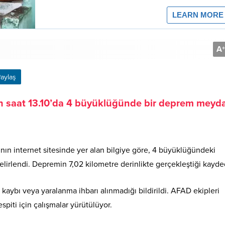
A
+
aylaş
n saat 13.10’da 4 büyüklüğünde bir deprem meyd
ın internet sitesinde yer alan bilgiye göre, 4 büyüklüğündeki
lirlendi. Depremin 7,02 kilometre derinlikte gerçekleştiği kayded
kaybı veya yaralanma ihbarı alınmadığı bildirildi. AFAD ekipleri
spiti için çalışmalar yürütülüyor.