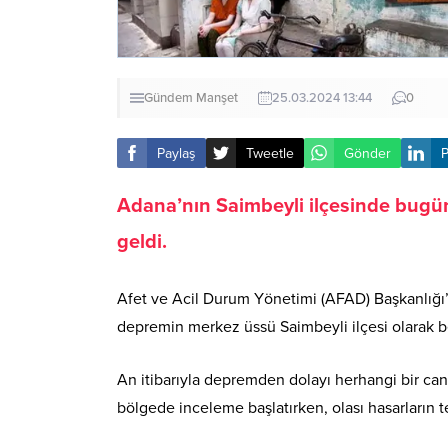
Gündem
Manşet
25.03.2024 13:44
0
Paylaş
Tweetle
Gönder
P
Adana’nın Saimbeyli ilçesinde bugü
geldi.
Afet ve Acil Durum Yönetimi (AFAD) Başkanlığı’n
depremin merkez üssü Saimbeyli ilçesi olarak be
An itibarıyla depremden dolayı herhangi bir can 
bölgede inceleme başlatırken, olası hasarların te