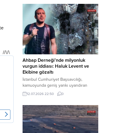
Bakırköy Cumhuriyet Başsavcılığı
tarafından yürütülen geniş kapsamlı
soruşturma çerçevesinde gözaltına
alınan şüphelilerin emniyetteki işlemleri
tamamlandı. Güvenlik birimlerindeki
te
sorgularının ardından yoğun güvenlik
önlemleri altında adliyeye sevk edilen
U.Y. ve...
Ahbap Derneği’nde milyonluk
vurgun iddiası: Haluk Levent ve
Ekibine gözaltı
İstanbul Cumhuriyet Başsavcılığı,
kamuoyunda geniş yankı uyandıran
Ahbap Derneği’ne yönelik kapsamlı bir
12.07.2026 22:50
0
soruşturma başlattığını ve Dernek
Başkanı Haluk Levent dâhil bazı
şüphelilerin gözaltına alındığını açıkladı.
Yürütülen tahkikatın “Dernekler
Kanunu’na muhalefet”, “suçtan
kaynaklanan mal varlığı değerlerini
aklama” ve “örgüt” suçlamaları