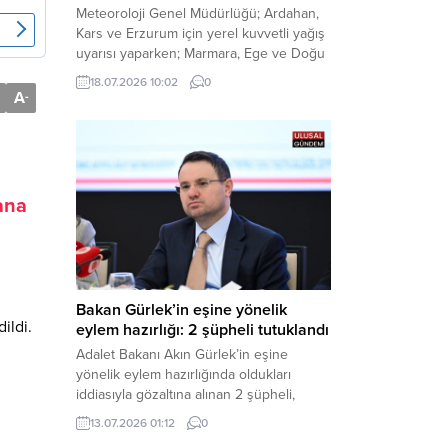
Meteoroloji Genel Müdürlüğü; Ardahan,
Kars ve Erzurum için yerel kuvvetli yağış
uyarısı yaparken; Marmara, Ege ve Doğu
Anadolu’nun belirli kesimlerinde ise
18.07.2026 10:02
0
saatte 60 kilometre hıza ulaşabilecek
A
-
kuvvetli rüzgarlara karşı vatandaşları
tedbirli olmaya çağırdı. Haber Merkezi –
Çevre, Şehircilik ve İklim Değişikliği
Bakanlığı Meteoroloji Genel Müdürlüğü,
ülke genelini kapsayan son hava...
ana
Bakan Gürlek’in eşine yönelik
ildi.
eylem hazırlığı: 2 şüpheli tutuklandı
Adalet Bakanı Akın Gürlek’in eşine
yönelik eylem hazırlığında oldukları
iddiasıyla gözaltına alınan 2 şüpheli,
çıkarıldıkları mahkemece tutuklanarak
13.07.2026 01:12
0
cezaevine gönderildi. Haber Merkezi –