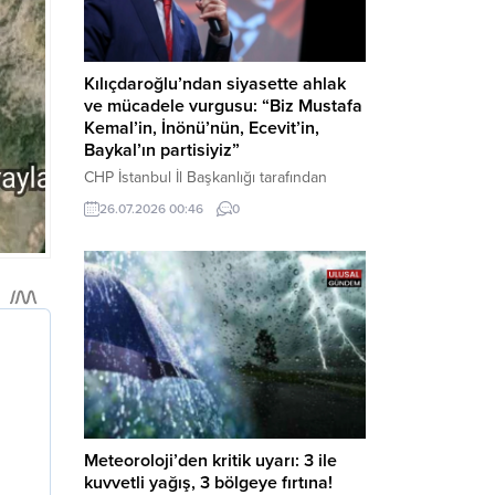
Kılıçdaroğlu’ndan siyasette ahlak
ve mücadele vurgusu: “Biz Mustafa
Kemal’in, İnönü’nün, Ecevit’in,
Baykal’ın partisiyiz”
CHP İstanbul İl Başkanlığı tarafından
düzenlenen Üye Katılım Töreni’nde
26.07.2026 00:46
0
konuşan Kemal Kılıçdaroğlu; partinin
tarihsel misyonundan siyasette ahlaka,
beşli çetelerle mücadeleden Aile
Destekleri Sigortası’na kadar birçok kritik
konuda sert ve net mesajlar verdi. Haber
Merkezi – CHP Genel Başkanı Kemal
Kılıçdaroğlu, Rauf Denktaş Kültür
Merkezi’nde gerçekleştirilen ve yeni
üyelere rozetlerinin takıldığı...
Meteoroloji’den kritik uyarı: 3 ile
kuvvetli yağış, 3 bölgeye fırtına!