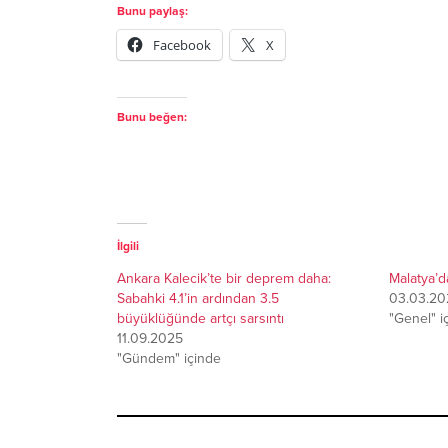
Bunu paylaş:
Facebook
X
Bunu beğen:
İlgili
Ankara Kalecik’te bir deprem daha:
Malatya’
Sabahki 4.1’in ardından 3.5
03.03.20
büyüklüğünde artçı sarsıntı
"Genel" i
11.09.2025
"Gündem" içinde