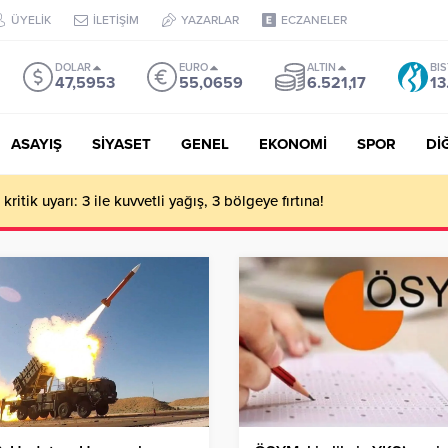
ÜYELİK
İLETİŞİM
YAZARLAR
ECZANELER
DOLAR
EURO
ALTIN
BIS
47,5953
55,0659
6.521,17
13
ASAYIŞ
SİYASET
GENEL
EKONOMİ
SPOR
Dİ
ritik uyarı: 3 ile kuvvetli yağış, 3 bölgeye fırtına!