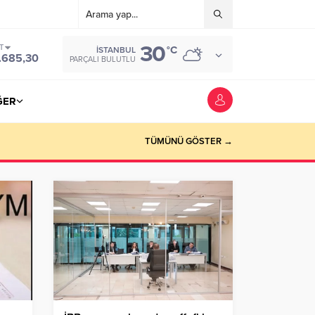
30
T
°C
İSTANBUL
.685,30
PARÇALI BULUTLU
ĞER
TÜMÜNÜ GÖSTER →