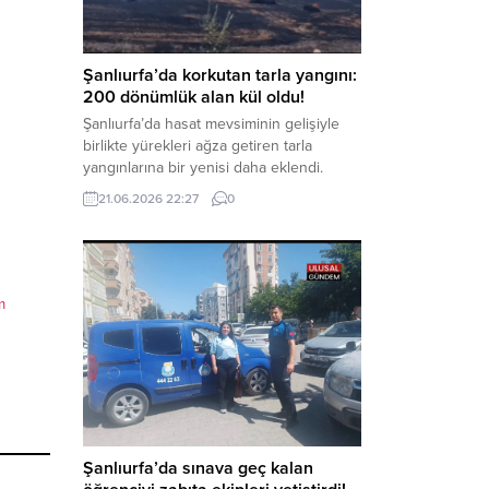
kapsamında derinleştirildiği bildirildi.
Haber Merkezi – Soruşturmanın
odağında, özellikle 6 Şubat...
Şanlıurfa’da korkutan tarla yangını:
200 dönümlük alan kül oldu!
Şanlıurfa’da hasat mevsiminin gelişiyle
birlikte yürekleri ağza getiren tarla
yangınlarına bir yenisi daha eklendi.
Hilvan ilçesinde çıkan yangında, 50
21.06.2026 22:27
0
dönümü biçilmemiş buğday olmak üzere
toplam 200 dönümlük arazi alevlere
teslim olarak küle döndü. Haber Merkezi
– Yangın, Şanlıurfa’nın Hilvan ilçesine
bağlı Agilmuz köyünde meydana geldi.
m
Edinilen bilgilere göre, henüz
belirlenemeyen...
Şanlıurfa’da sınava geç kalan