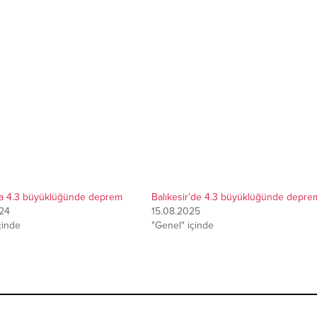
da 4.3 büyüklüğünde deprem
Balıkesir’de 4.3 büyüklüğünde depre
24
15.08.2025
çinde
"Genel" içinde