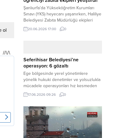
öğrenciyi zabıta ekipleri yetiştirdi!
Şanlıurfa’da Yükseköğretim Kurumları
Sınavı (YKS) heyecanı yaşanırken, Haliliye
Belediyesi Zabıta Müdürlüğü ekipleri
geleceğini belirleyecek sınava geç kalma
20.06.2026 17:00
0
 ol
tehlikesiyle karşı karşıya kalan bir
öğrencinin yardımına Hızır gibi yetişti.
Haber Merkezi – Geleceklerini
şekillendirmek için YKS salonlarının
yolunu tutan binlerce aday arasında,
Seferihisar Belediyesi’ne
sınav yerine zamanında ulaşamayan bir
operasyon: 6 gözaltı
öğrenci büyük bir panik yaşadı....
Ege bölgesinde yerel yönetimlere
yönelik hukuki denetimler ve yolsuzlukla
mücadele operasyonları hız kesmeden
devam ediyor. İzmir’in turistik ilçelerinden
17.06.2026 09:26
0
Seferihisar Belediyesi, sabah saatlerinde
düzenlenen şok bir rüşvet
operasyonuyla sarsıldı. Haber Merkezi –
İzmir Cumhuriyet Başsavcılığı
koordinesinde yürütülen geniş kapsamlı
yolsuzluk ve mali suçlar soruşturması
kapsamında düğmeye basıldı. Edinilen ilk