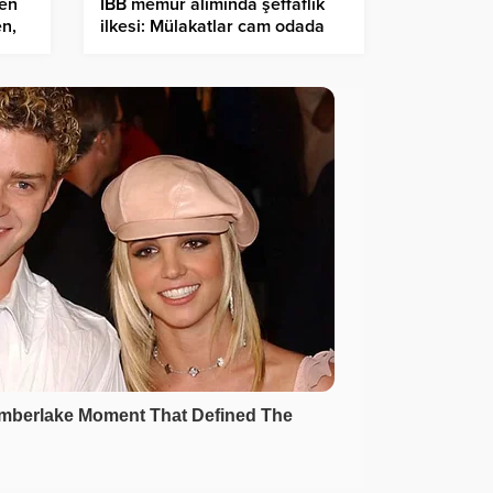
ren
İBB memur alımında şeffaflık
en,
ilkesi: Mülakatlar cam odada
kayıt altına alınıyor