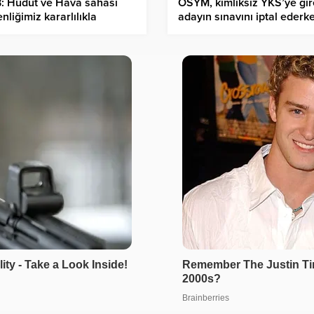
: Hudut ve Hava sahası
ÖSYM, kimliksiz YKS’ye gi
nliğimiz kararlılıkla
adayın sınavını iptal ederk
anıyor
sınav görevlisi hakkında
soruşturma izni vermedi