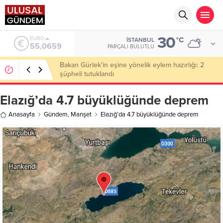
30
ALTIN
°C
İSTANBUL
6.521,17
PARÇALI BULUTLU
Ahbap Derneği’nde milyonluk vurgun iddiası: Haluk
Levent ve Ekibine gözaltı
Elazığ’da 4.7 büyüklüğünde deprem
Anasayfa
Gündem
,
Manşet
Elazığ’da 4.7 büyüklüğünde deprem