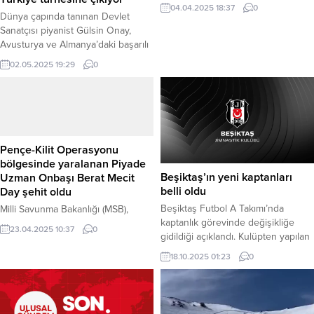
partisinin 6 Nisan Pazar günü
04.04.2025 18:37
0
yapılacak 21. Olağanüstü
Dünya çapında tanınan Devlet
Kurultayı’na, kendisinden önce
Sanatçısı piyanist Gülsin Onay,
görev yapmış genel başkanları
Avusturya ve Almanya’daki başarılı
telefonla arayarak davet etti. CHP
turnesinin ardından Türkiye’deki
02.05.2025 19:29
0
lideri Özel’in, kurultaya davet
müzikseverlerle yeniden
etmek için telefonla görüştüğü
buluşuyor. Devlet sanatçısı Gülsin
isimler arasında partinin önceki
Onay’ın Avrupa’daki konserleri
genel başkanları Altan Öymen,
büyük ilgi görürken, önümüzdeki
Hikmet Çetin, Murat Karayalçın ve
yaz aylarında düzenlenecek bir yaz
Kemal...
akademisinde “masterclass”lar
Pençe-Kilit Operasyonu
vermek üzere davet edildi. Türkiye
bölgesinde yaralanan Piyade
turnesinde Mayıs ayı boyunca
Beşiktaş’ın yeni kaptanları
Uzman Onbaşı Berat Mecit
Ankara, Bursa, İzmir, Van ve
belli oldu
Day şehit oldu
İstanbul’da...
Beşiktaş Futbol A Takımı’nda
Milli Savunma Bakanlığı (MSB),
kaptanlık görevinde değişikliğe
Pençe-Kilit Operasyonu bölgesinde
23.04.2025 10:37
0
gidildiği açıklandı. Kulüpten yapılan
terör örgütü mensuplarının saldırısı
duyuruya göre, takımın yeni birinci
sonucu ağır yaralanan Piyade
18.10.2025 01:23
0
kaptanı Orkun Kökçü, ikinci kaptanı
Uzman Onbaşı Berat Mecit Day’ın
ise Wilfred Ndidi oldu. Haber
tedavi gördüğü hastanede şehit
Merkezi – Beşiktaş Jimnastik
olduğunu duyurdu. Bakanlıktan
Kulübü’nün resmi sosyal medya
yapılan açıklamaya göre, Pençe-Kilit