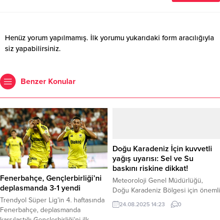
Henüz yorum yapılmamış. İlk yorumu yukarıdaki form aracılığıyla
siz yapabilirsiniz.
Benzer Konular
Doğu Karadeniz İçin kuvvetli
yağış uyarısı: Sel ve Su
baskını riskine dikkat!
Fenerbahçe, Gençlerbirliği’ni
Meteoroloji Genel Müdürlüğü,
deplasmanda 3-1 yendi
Doğu Karadeniz Bölgesi için önemli
bir hava durumu uyarısı yayımladı.
Trendyol Süper Lig’in 4. haftasında
24.08.2025 14:23
0
Bu akşam saatlerinden itibaren
Fenerbahçe, deplasmanda
Ordu, Giresun ve Rize çevreleri ile
karşılaştığı Gençlerbirliği’ni ilk