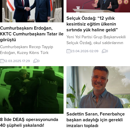
Selçuk Özdağ: “12 yıllık
kesintisiz eğitim ülkenin
Cumhurbaşkanı Erdoğan,
sırtında yük haline geldi”
KKTC Cumhurbaşkanı Tatar ile
Yeni Yol Partisi Grup Başkanvekili
görüştü
Selçuk Özdağ, okul saldırılarının
Cumhurbaşkanı Recep Tayyip
ardından eğitim sistemini yaylım
23.04.2026 02:09
0
Erdoğan, Kuzey Kıbrıs Türk
ateşine tuttu: “Müdürlerin eli kolu
Cumhuriyeti (KKTC) Cumhurbaşkanı
bağlı, sistem revize edilmeli,
12.03.2025 17:29
0
Ersin Tatar ile Cumhurbaşkanlığı
ailelere hukuki sorumluluk
Külliyesi’nde görüştü. Ulusal
getirilmeli.” Haber Merkezi – Yeni
Gündem sitesinden daha fazla şey
Yol Partisi Grup Başkanvekili Selçuk
keşfedin Subscribe to get the
Özdağ, TBMM’de düzenlediği basın
latest posts sent to your email. E-
toplantısında Şanlıurfa ve
postanızı yazın… Abone ol
Kahramanmaraş’taki okul saldırıları
üzerinden hükümetin eğitim ve
güvenlik...
Sadettin Saran, Fenerbahçe
8 İlde DEAŞ operasyonunda
başkan adaylığı için gerekli
40 şüpheli yakalandı!
imzaları topladı