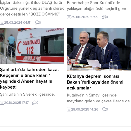
İçişleri Bakanlığı, 8 ilde DEAŞ Terör
Fenerbahçe Spor Kulübü’nde
Örgütüne yönelik eş zamanlı olarak
yaklaşan olağanüstü seçimli genel
gerçekleştirilen “BOZDOĞAN-16”
kurul öncesinde “Söz Fenerbahçe”
25.08.2025 15:59
0
operasyonlarında 40 şüphelinin
diyerek yola çıkan Sadettin Saran
25.03.2024 04:51
0
yakalandığını açıkladı.
ve ekibi adaylık için gerekli olan
Operasyonlar, 1 Haziran 2023 – 23
500 imzayı kulübün Yüksek Divan
Mart 2024 tarihleri arasında
Kurulu’na teslim ederek Başkan
gerçekleştirilen toplam 1.316 DEAŞ
adaylığını resmileştirdi. Haber
operasyonunun bir parçası olarak
Merkezi – Fenerbahçe Spor
yapıldı. Bu operasyonlar
Kulübü Başkan Adayı Sadettin
sonucunda 2.733 şüpheli yakalandı.
Saran konuyla ilgili yaptığı
Bunlardan 692’si tutuklanırken,
açıklamada şunları söyledi:
Şanlıurfa’da kahreden kaza:
529’u hakkında adli kontrol...
“Fenerbahçemizin...
Kepçenin altında kalan 1
Kütahya depremi sonrası
yaşındaki Ahsen hayatını
Bakan Yerlikaya’dan önemli
kaybetti
açıklamalar
Şanlıurfa’nın Siverek ilçesinde,
Kütahya’nın Simav ilçesinde
evinin yakınlarında oyun oynayan 1
meydana gelen ve çevre illerde de
20.10.2025 17:17
0
yaşındaki bir çocuk, inşaat
paniğe neden olan depremin
28.09.2025 14:26
0
malzemesi taşıyan bir kepçenin
ardından İçişleri Bakanı Ali Yerlikaya
altında kalarak feci şekilde hayatını
bir açıklama yaptı. Bakan Yerlikaya,
kaybetti. Haber Merkezi – Kaza,
AFAD ve ilgili tüm kurumların
Küptepe Mahallesi’nde meydana
bölgede saha tarama çalışmalarına