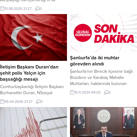
Trabzon’un batı ve doğu ilçelerinde
yarıda bulduğu gollerle 3-1 mağlup
31.08.2025 21:27
0
yerel olarak kuvvetli sağanak ve
etti. Sarı-lacivertlilerde yeni transfer
gök gürültülü sağanak yağışların
Dorgeles Nene ilk maçında golle
etkili olması bekleniyor. Haber
tanışırken, Youssef En-Nesyri attığı
Merkezi – Uyarıda, şiddetli yağışlar
iki golle galibiyetin mimarı oldu.
nedeniyle bölgede ani sel,...
Fenerbahçe bu sonuçla milli araya
7 puanla girdi. Haber Merkezi –
Eryaman Stadyumu’nda oynanan
karşılaşmaya hızlı başlayan...
Şanlıurfa’da iki muhtar
görevden alındı
İletişim Başkanı Duran’dan
Şanlıurfa’nın Birecik ilçesine bağlı
şehit polis Yalçın için
Bozdere ve Karabaş Mahalle
başsağlığı mesajı
Muhtarları, haklarında bulunan
Cumhurbaşkanlığı İletişim Başkanı
davalar nedeniyle Yüksek Seçim
Burhanettin Duran, NSosyal
15.11.2024 09:02
0
Kurulu kararıyla görevlerinden
hesabından
05.04.2026 21:27
0
alındı. 31 Mart yerel seçimlerinde
yaptığı paylaşımla İstanbul Kuzey
Birecik ilçesine bağlı kırsal Bozdere
Marmara Otoyolu’nda servis
mahallesinde Mustafa Seçme ve
aracının karıştığı trafik kazasında
Karabaş Mahallesinde Mustafa
yaralanarak kaldırıldığı hastanede
Aslan muhtar seçilmişti. Ancak her
şehit olan polis memuru Seçkin
iki muhtarın da haklarında bulunan
Yalçın’a Allah’tan rahmet, ailesine