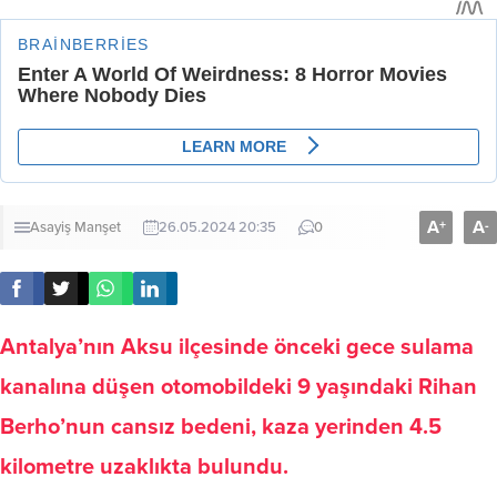
A
A
+
-
Asayiş
Manşet
26.05.2024 20:35
0
Antalya’nın Aksu ilçesinde önceki gece sulama
kanalına düşen otomobildeki 9 yaşındaki Rihan
Berho’nun cansız bedeni, kaza yerinden 4.5
kilometre uzaklıkta bulundu.