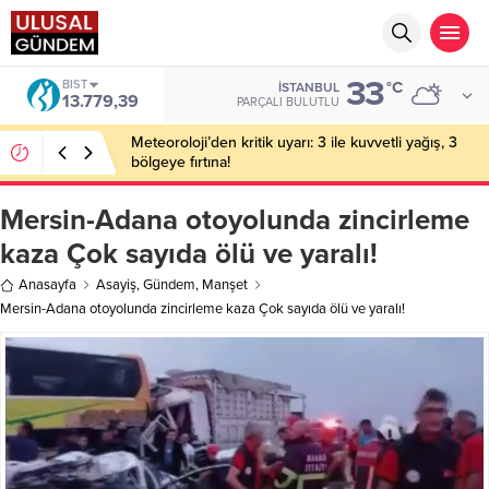
33
BIST
°C
İSTANBUL
13.779,39
PARÇALI BULUTLU
Meteoroloji’den kritik uyarı: 3 ile kuvvetli yağış, 3
bölgeye fırtına!
Mersin-Adana otoyolunda zincirleme
kaza Çok sayıda ölü ve yaralı!
Anasayfa
Asayiş
,
Gündem
,
Manşet
Mersin-Adana otoyolunda zincirleme kaza Çok sayıda ölü ve yaralı!