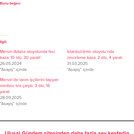
Bunu beğen:
İlgili
Mersin-Adana otoyolunda feci
İstanbul-İzmir otoyolu’nda
kaza: 10 ölü, 30 yaralı!
zincirleme kaza: 2 ölü, 4 yaralı
26.05.2024
31.03.2025
"Asayiş" içinde
"Asayiş" içinde
Mersin’de tarım işçilerini taşıyan
minibüs tıra çarptı: 3 ölü, 16
yaralı
28.09.2025
"Asayiş" içinde
Ulusal Gündem sitesinden daha fazla şey keşfedin