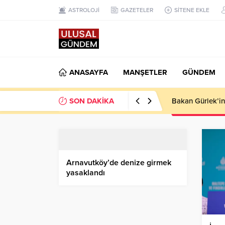
ASTROLOJİ
GAZETELER
SİTENE EKLE
ANASAYFA
MANŞETLER
GÜNDEM
SON DAKİKA
Ahbap Derneği’n
Arnavutköy’de denize girmek
yasaklandı