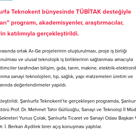
lıurfa Teknokent bünyesinde TÜBİTAK desteğiyle
rı” programı, akademisyenler, araştırmacılar,
in katılımıyla gerçekleştirildi.
rasında ortak Ar-Ge projelerinin oluşturulması, proje iş birliği
nulması ve ulusal teknolojik iş birliklerinin sağlanması amacıyla
mciler tarafından bilişim, gıda, tarım, makine, elektrik-elektroni
vunma sanayi teknolojileri, tıp, sağlık, yapı malzemeleri üretim ve
arında değerlendirmeler yapıldı.
leştirildi. Şanlıurfa Teknokent’te gerçekleşen programda, Şanlıur
ktörü Prof. Dr. Mehmet Tahir Güllüoğlu, Sanayi ve Teknoloji İl Mü
ekreteri Yunus Çolak, Şanlıurfa Ticaret ve Sanayi Odası Başkan V
İ. Berkan Aydilek birer açış konuşması yaptılar.