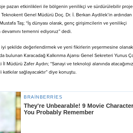
e pazarı etkinlikleri ile bölgenin yenilikçi ve sürdürülebilir proje
en Teknokent Genel Müdürü Doç. Dr. İ. Berkan Aydilek’in ardından
ustafa Taş; “İş dünyası olarak, genç girişimcilerin ve yenilikçi
rin devamını temenni ediyoruz” dedi.
 iyi şekilde değerlendirmek ve yeni fikirlerin yeşermesine olanak
ında bulunan Karacadağ Kalkınma Ajansı Genel Sekreteri Yunus Ço
 İl Müdürü Zafer Aydın; “Sanayi ve teknoloji alanında atacağımı
katkılar sağlayacaktır” diye konuştu.