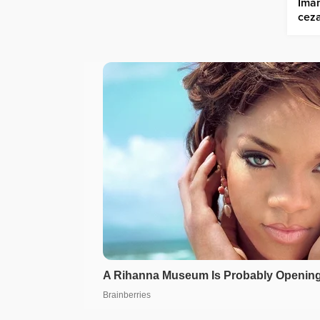
İmam
ceza
“Kor
çırp