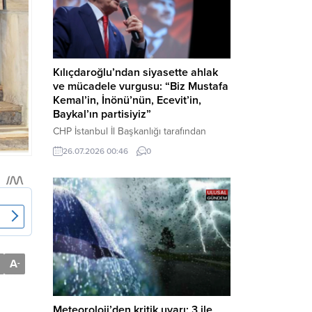
Kılıçdaroğlu’ndan siyasette ahlak
ve mücadele vurgusu: “Biz Mustafa
Kemal’in, İnönü’nün, Ecevit’in,
Baykal’ın partisiyiz”
CHP İstanbul İl Başkanlığı tarafından
düzenlenen Üye Katılım Töreni’nde
26.07.2026 00:46
0
konuşan Kemal Kılıçdaroğlu; partinin
tarihsel misyonundan siyasette ahlaka,
beşli çetelerle mücadeleden Aile
Destekleri Sigortası’na kadar birçok kritik
konuda sert ve net mesajlar verdi. Haber
Merkezi – CHP Genel Başkanı Kemal
Kılıçdaroğlu, Rauf Denktaş Kültür
Merkezi’nde gerçekleştirilen ve yeni
A
-
üyelere rozetlerinin takıldığı...
Meteoroloji’den kritik uyarı: 3 ile