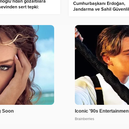
oğlu’ndan gözaltılara
Cumhurbaşkanı Erdoğan,
evinden sert tepki:
Jandarma ve Sahil Güvenli
kmayın, bunlar son
Akademisi Mezuniyet
ınışlar”
Töreni’nde konuştu