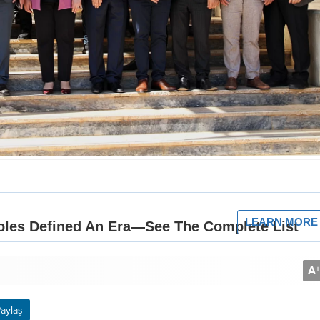
A
+
aylaş