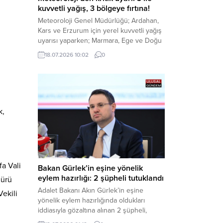
kuvvetli yağış, 3 bölgeye fırtına!
Meteoroloji Genel Müdürlüğü; Ardahan,
Kars ve Erzurum için yerel kuvvetli yağış
uyarısı yaparken; Marmara, Ege ve Doğu
Anadolu’nun belirli kesimlerinde ise
18.07.2026 10:02
0
saatte 60 kilometre hıza ulaşabilecek
kuvvetli rüzgarlara karşı vatandaşları
tedbirli olmaya çağırdı. Haber Merkezi –
Çevre, Şehircilik ve İklim Değişikliği
Bakanlığı Meteoroloji Genel Müdürlüğü,
ülke genelini kapsayan son hava...
k,
fa Vali
Bakan Gürlek’in eşine yönelik
eylem hazırlığı: 2 şüpheli tutuklandı
dürü
Adalet Bakanı Akın Gürlek’in eşine
ekili
yönelik eylem hazırlığında oldukları
iddiasıyla gözaltına alınan 2 şüpheli,
çıkarıldıkları mahkemece tutuklanarak