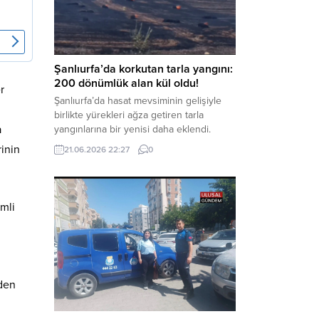
kaynaklanan mal varlığı değerlerini
aklama” ve “örgüt” suçlamaları
kapsamında derinleştirildiği bildirildi.
Haber Merkezi – Soruşturmanın
odağında, özellikle 6 Şubat...
Şanlıurfa’da korkutan tarla yangını:
200 dönümlük alan kül oldu!
r
Şanlıurfa’da hasat mevsiminin gelişiyle
birlikte yürekleri ağza getiren tarla
a
yangınlarına bir yenisi daha eklendi.
Hilvan ilçesinde çıkan yangında, 50
rinin
21.06.2026 22:27
0
dönümü biçilmemiş buğday olmak üzere
toplam 200 dönümlük arazi alevlere
teslim olarak küle döndü. Haber Merkezi
– Yangın, Şanlıurfa’nın Hilvan ilçesine
emli
bağlı Agilmuz köyünde meydana geldi.
Edinilen bilgilere göre, henüz
belirlenemeyen...
rden