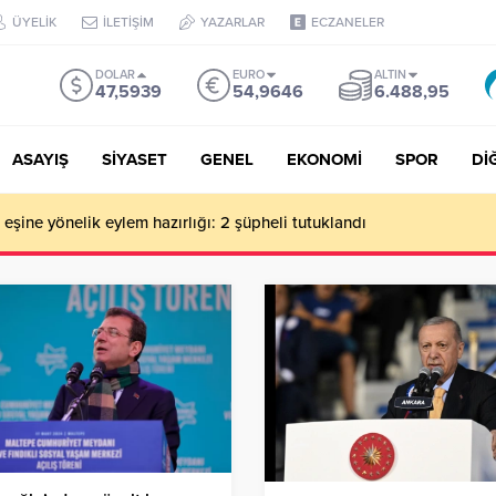
ÜYELİK
İLETİŞİM
YAZARLAR
ECZANELER
DOLAR
EURO
ALTIN
47,5939
54,9646
6.488,95
ASAYIŞ
SİYASET
GENEL
EKONOMİ
SPOR
Dİ
de milyonluk vurgun iddiası: Haluk Levent ve Ekibine gözaltı