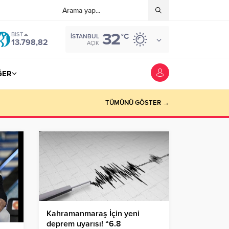
32
BIST
°C
İSTANBUL
13.798,82
AÇIK
ĞER
TÜMÜNÜ GÖSTER →
Kahramanmaraş İçin yeni
deprem uyarısı! “6.8