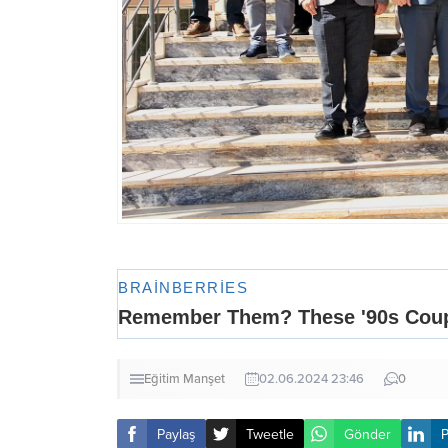
Eğitim
Manşet
02.06.2024 23:46
0
Paylaş
Tweetle
Gönder
P