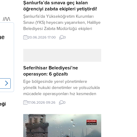
Şanlıurfa’da sınava geç kalan
öğrenciyi zabıta ekipleri yetiştirdi!
Şanlıurfa’da Yükseköğretim Kurumları
Sınavı (YKS) heyecanı yaşanırken, Haliliye
Belediyesi Zabıta Müdürlüğü ekipleri
geleceğini belirleyecek sınava geç kalma
20.06.2026 17:00
0
tehlikesiyle karşı karşıya kalan bir
öğrencinin yardımına Hızır gibi yetişti.
Haber Merkezi – Geleceklerini
şekillendirmek için YKS salonlarının
yolunu tutan binlerce aday arasında,
Seferihisar Belediyesi’ne
sınav yerine zamanında ulaşamayan bir
operasyon: 6 gözaltı
öğrenci büyük bir panik yaşadı....
Ege bölgesinde yerel yönetimlere
yönelik hukuki denetimler ve yolsuzlukla
mücadele operasyonları hız kesmeden
devam ediyor. İzmir’in turistik ilçelerinden
17.06.2026 09:26
0
eği
Seferihisar Belediyesi, sabah saatlerinde
düzenlenen şok bir rüşvet
operasyonuyla sarsıldı. Haber Merkezi –
İzmir Cumhuriyet Başsavcılığı
koordinesinde yürütülen geniş kapsamlı
yolsuzluk ve mali suçlar soruşturması