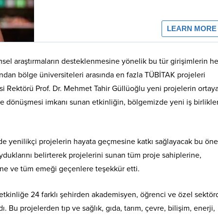
sel araştırmaların desteklenmesine yönelik bu tür girişimlerin he
ından bölge üniversiteleri arasında en fazla TÜBİTAK projeleri
si Rektörü Prof. Dr. Mehmet Tahir Güllüoğlu yeni projelerin ortay
e dönüşmesi imkanı sunan etkinliğin, bölgemizde yeni iş birlikle
izde yenilikçi projelerin hayata geçmesine katkı sağlayacak bu ön
duklarını belirterek projelerini sunan tüm proje sahiplerine,
erine ve tüm emeği geçenlere teşekkür etti.
etkinliğe 24 farklı şehirden akademisyen, öğrenci ve özel sektö
Bu projelerden tıp ve sağlık, gıda, tarım, çevre, bilişim, enerji,