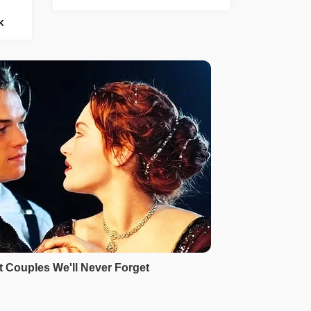
büyüklüğünde sarsıntı olabilir”
k