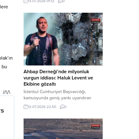
13.07.2026 01:12
0
cezaevine gönderildi. Haber Merkezi –
lere
Bakırköy Cumhuriyet Başsavcılığı
tarafından yürütülen geniş kapsamlı
soruşturma çerçevesinde gözaltına
alınan şüphelilerin emniyetteki işlemleri
tamamlandı. Güvenlik birimlerindeki
sorgularının ardından yoğun güvenlik
önlemleri altında adliyeye sevk edilen
U.Y. ve...
lak’ın
z bu
Ahbap Derneği’nde milyonluk
vurgun iddiası: Haluk Levent ve
Ekibine gözaltı
İstanbul Cumhuriyet Başsavcılığı,
kamuoyunda geniş yankı uyandıran
Ahbap Derneği’ne yönelik kapsamlı bir
12.07.2026 22:50
0
soruşturma başlattığını ve Dernek
Başkanı Haluk Levent dâhil bazı
şüphelilerin gözaltına alındığını açıkladı.
Yürütülen tahkikatın “Dernekler
Kanunu’na muhalefet”, “suçtan