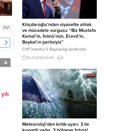
Kılıçdaroğlu’ndan siyasette ahlak
ve mücadele vurgusu: “Biz Mustafa
Kemal’in, İnönü’nün, Ecevit’in,
Baykal’ın partisiyiz”
CHP İstanbul İl Başkanlığı tarafından
düzenlenen Üye Katılım Töreni’nde
26.07.2026 00:46
0
konuşan Kemal Kılıçdaroğlu; partinin
A
-
tarihsel misyonundan siyasette ahlaka,
beşli çetelerle mücadeleden Aile
Destekleri Sigortası’na kadar birçok kritik
konuda sert ve net mesajlar verdi. Haber
Merkezi – CHP Genel Başkanı Kemal
yılı
Kılıçdaroğlu, Rauf Denktaş Kültür
Merkezi’nde gerçekleştirilen ve yeni
üyelere rozetlerinin takıldığı...
Meteoroloji’den kritik uyarı: 3 ile
kuvvetli yağış, 3 bölgeye fırtına!