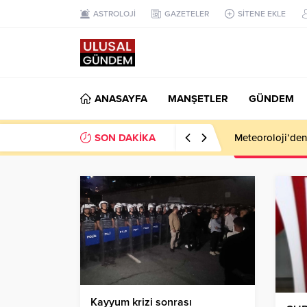
ASTROLOJİ
GAZETELER
SİTENE EKLE
ANASAYFA
MANŞETLER
GÜNDEM
SON DAKİKA
Meteoroloji’den k
Kayyum krizi sonrası