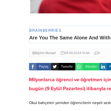
Eğitim
Manşet
09.09.2024 10:44
0
Paylaş
Tweetle
Gönder
P
Milyonlarca öğrenci ve öğretmen için
bugün (9 Eylül Pazartesi) itibarıyla 
Okul bahçeleri yeniden öğrencilerin neşeli sesl