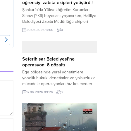
öğrenciyi zabıta ekipleri yetiştirdi!
Şanlıurfa’da Yükseköğretim Kurumları
Sınavı (YKS) heyecanı yaşanırken, Haliliye
Belediyesi Zabıta Müdürlüğü ekipleri
geleceğini belirleyecek sınava geç kalma
20.06.2026 17:00
0
tehlikesiyle karşı karşıya kalan bir
öğrencinin yardımına Hızır gibi yetişti.
Haber Merkezi – Geleceklerini
şekillendirmek için YKS salonlarının
yolunu tutan binlerce aday arasında,
Seferihisar Belediyesi’ne
sınav yerine zamanında ulaşamayan bir
operasyon: 6 gözaltı
öğrenci büyük bir panik yaşadı....
Ege bölgesinde yerel yönetimlere
yönelik hukuki denetimler ve yolsuzlukla
mücadele operasyonları hız kesmeden
devam ediyor. İzmir’in turistik ilçelerinden
17.06.2026 09:26
0
Seferihisar Belediyesi, sabah saatlerinde
düzenlenen şok bir rüşvet
operasyonuyla sarsıldı. Haber Merkezi –
İzmir Cumhuriyet Başsavcılığı
koordinesinde yürütülen geniş kapsamlı
yolsuzluk ve mali suçlar soruşturması
kapsamında düğmeye basıldı. Edinilen ilk