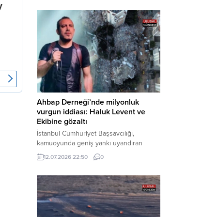
Bakırköy Cumhuriyet Başsavcılığı
tarafından yürütülen geniş kapsamlı
soruşturma çerçevesinde gözaltına
alınan şüphelilerin emniyetteki işlemleri
tamamlandı. Güvenlik birimlerindeki
sorgularının ardından yoğun güvenlik
önlemleri altında adliyeye sevk edilen
U.Y. ve...
Ahbap Derneği’nde milyonluk
vurgun iddiası: Haluk Levent ve
Ekibine gözaltı
İstanbul Cumhuriyet Başsavcılığı,
kamuoyunda geniş yankı uyandıran
Ahbap Derneği’ne yönelik kapsamlı bir
12.07.2026 22:50
0
soruşturma başlattığını ve Dernek
Başkanı Haluk Levent dâhil bazı
şüphelilerin gözaltına alındığını açıkladı.
Yürütülen tahkikatın “Dernekler
Kanunu’na muhalefet”, “suçtan
kaynaklanan mal varlığı değerlerini