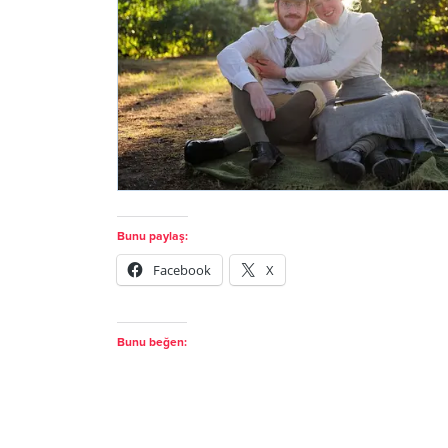
Bunu paylaş:
Facebook
X
Bunu beğen: