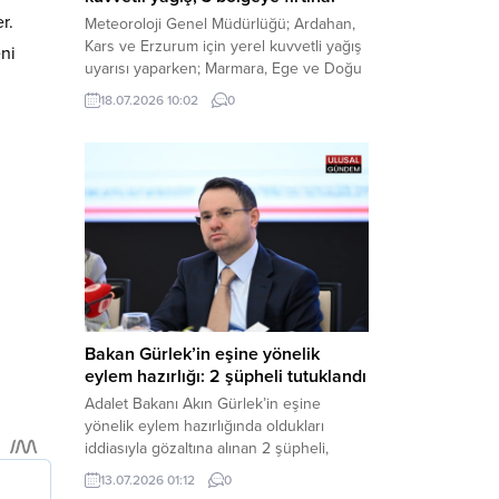
r.
Meteoroloji Genel Müdürlüğü; Ardahan,
Kars ve Erzurum için yerel kuvvetli yağış
eni
uyarısı yaparken; Marmara, Ege ve Doğu
Anadolu’nun belirli kesimlerinde ise
18.07.2026 10:02
0
saatte 60 kilometre hıza ulaşabilecek
kuvvetli rüzgarlara karşı vatandaşları
tedbirli olmaya çağırdı. Haber Merkezi –
Çevre, Şehircilik ve İklim Değişikliği
Bakanlığı Meteoroloji Genel Müdürlüğü,
ülke genelini kapsayan son hava...
Bakan Gürlek’in eşine yönelik
eylem hazırlığı: 2 şüpheli tutuklandı
Adalet Bakanı Akın Gürlek’in eşine
yönelik eylem hazırlığında oldukları
iddiasıyla gözaltına alınan 2 şüpheli,
çıkarıldıkları mahkemece tutuklanarak
13.07.2026 01:12
0
cezaevine gönderildi. Haber Merkezi –