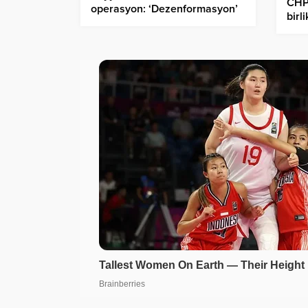
CHP 
operasyon: ‘Dezenformasyon’
birl
yaptığı belirlenen 10 kişi
İmam
gözaltına alındı!