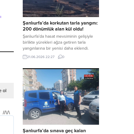
aklama” ve “örgüt” suçlamaları
kapsamında derinleştirildiği bildirildi.
Haber Merkezi – Soruşturmanın
ı
odağında, özellikle 6 Şubat...
Şanlıurfa’da korkutan tarla yangını:
200 dönümlük alan kül oldu!
Şanlıurfa’da hasat mevsiminin gelişiyle
birlikte yürekleri ağza getiren tarla
yangınlarına bir yenisi daha eklendi.
Hilvan ilçesinde çıkan yangında, 50
21.06.2026 22:27
0
dönümü biçilmemiş buğday olmak üzere
toplam 200 dönümlük arazi alevlere
teslim olarak küle döndü. Haber Merkezi
– Yangın, Şanlıurfa’nın Hilvan ilçesine
bağlı Agilmuz köyünde meydana geldi.
Edinilen bilgilere göre, henüz
 ol
belirlenemeyen...
Şanlıurfa’da sınava geç kalan