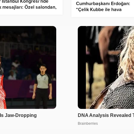
İstanbul Kongresi’nde
Cumhurbaşkanı Erdoğan:
ik mesajları: Özel salondan,
“Çelik Kubbe ile hava
oğlu Silivri’den seslendi
savunmasında artık farklı b
klasmana çıkacağız”