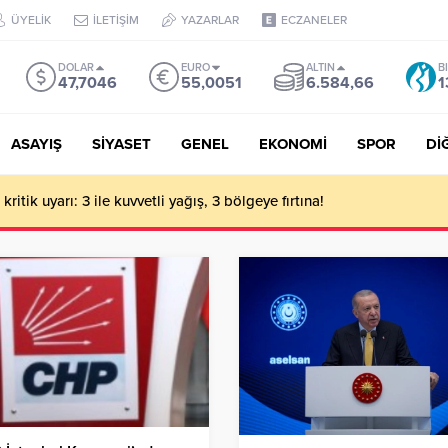
ÜYELİK
İLETİŞİM
YAZARLAR
ECZANELER
DOLAR
EURO
ALTIN
B
47,7046
55,0051
6.584,66
1
ASAYIŞ
SİYASET
GENEL
EKONOMİ
SPOR
Dİ
ritik uyarı: 3 ile kuvvetli yağış, 3 bölgeye fırtına!