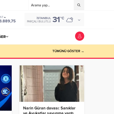
31
IST
°C
İSTANBUL
3.889,75
PARÇALI BULUTLU
ĞER
TÜMÜNÜ GÖSTER →
Narin Güran davası: Sanıklar
ve Avukatlar savunma yaptı