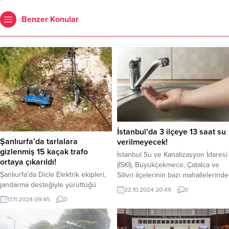
Benzer Konular
İstanbul’da 3 ilçeye 13 saat su
Şanlıurfa’da tarlalara
verilmeyecek!
gizlenmiş 15 kaçak trafo
İstanbul Su ve Kanalizasyon İdaresi
ortaya çıkarıldı!
(İSKİ), Büyükçekmece, Çatalca ve
Şanlıurfa’da Dicle Elektrik ekipleri,
Silivri ilçelerinin bazı mahallelerinde
jandarma desteğiyle yürüttüğü
yarın 13 saatlik su kesintisi
22.10.2024 20:49
0
operasyonda tarlalara gizlenmiş 15
yaşanacağını duyurdu. Kesinti,
17.11.2024 09:45
0
kaçak trafo tespit etti. 750 hanenin
Büyükçekmece Arıtma Tesisi-
elektrik ihtiyacını karşılayabilecek
Mimarsinan isale hattında yapılacak
güçteki trafoların, hasat sonrası
çalışma nedeniyle gerçekleşecek.