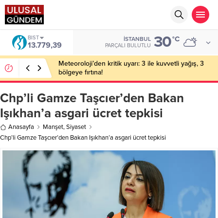
30
BIST
°C
İSTANBUL
13.779,39
PARÇALI BULUTLU
Meteoroloji’den kritik uyarı: 3 ile kuvvetli yağış, 3
bölgeye fırtına!
Chp’li Gamze Taşcıer’den Bakan
Işıkhan’a asgari ücret tepkisi
Anasayfa
Manşet
,
Siyaset
Chp’li Gamze Taşcıer’den Bakan Işıkhan’a asgari ücret tepkisi