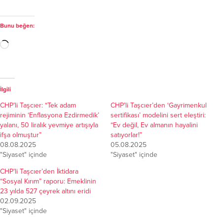
Bunu beğen:
İlgili
CHP’li Taşcıer: “Tek adam
CHP’li Taşcıer’den ‘Gayrimenkul
rejiminin ‘Enflasyona Ezdirmedik’
sertifikası’ modelini sert eleştiri:
yalanı, 50 liralık yevmiye artışıyla
“Ev değil, Ev almanın hayalini
ifşa olmuştur”
satıyorlar!”
08.08.2025
05.08.2025
"Siyaset" içinde
"Siyaset" içinde
CHP’li Taşcıer’den İktidara
“Sosyal Kırım” raporu: Emeklinin
23 yılda 527 çeyrek altını eridi
02.09.2025
"Siyaset" içinde