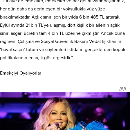
“Türkiye’de emekliler, emekçiler ve dar gelirli vatandaşlarımız,
her gün daha da derinleşen bir yoksullukla yüz yüze
bırakılmaktadır. Açlık sınırı son bir yılda 6 bin 485 TL artarak,
Eylül ayında 21 bin TL’ye ulaşmış, dört kişilik bir ailenin açlık
sınırı asgari ücretin tam 4 bin TL üzerine çıkmıştır. Ancak buna
rağmen, Çalışma ve Sosyal Güvenlik Bakanı Vedat Işıkhan’ın
‘hayal satan’ tutum ve söylemleri iktidarın gerçeklerden kopuk
politikalarının en açık göstergesidir.”
Emekçiyi Oyalıyorlar