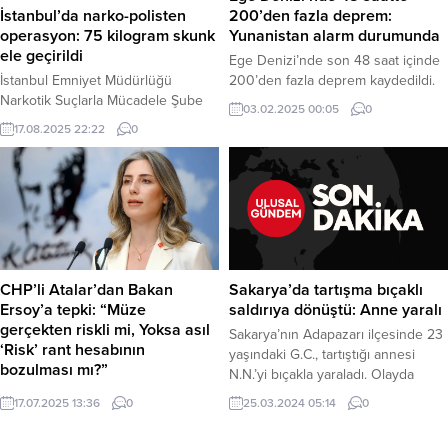
ardından Saymaz, Çağlayan’daki
İstanbul’da narko-polisten
200’den fazla deprem:
İstanbul Adalet Sarayı’na getirildi.
operasyon: 75 kilogram skunk
Yunanistan alarm durumunda
Soruşturma ile ilgili detaylar...
ele geçirildi
Ege Denizi’nde son 48 saat içinde
İstanbul Emniyet Müdürlüğü
200’den fazla deprem kaydedildi.
Narkotik Suçlarla Mücadele Şube
En büyüğü 4.5 büyüklüğünde olan
03.02.2025 00:05
0
Müdürlüğü ekipleri, Maltepe ve
bu sarsıntılar, Yunanistan’da
17.08.2025 22:22
0
Büyükçekmece ilçelerinde
endişeye yol açtı. Yunanistan
düzenledikleri iki ayrı operasyonda
Başbakanı Kyriakos Miçotakis,
75 kilogram skunk türü uyuşturucu
bölgedeki durumu değerlendirmek
madde ele geçirdi. Operasyonlarda
üzere acil toplantı kararı aldı.
2 şüpheli gözaltına alındı. İstanbul –
Depremlerin Merkezi Santorini
İstanbul Narkotik Polisi, zehir
Adası ve Çevresi Depremlerin
tacirlerine yönelik başarılı
yoğunlaştığı bölge, volkanik bir ada
operasyonlarına bir yenisini daha
olan Santorini ve çevresi oldu....
CHP’li Atalar’dan Bakan
Sakarya’da tartışma bıçaklı
ekledi. Narkotik Suçlarla Mücadele
Ersoy’a tepki: “Müze
saldırıya dönüştü: Anne yaralı
Şube Müdürlüğü ekipleri...
gerçekten riskli mi, Yoksa asıl
Sakarya’nın Adapazarı ilçesinde 23
‘Risk’ rant hesabının
yaşındaki G.C., tartıştığı annesi
bozulması mı?”
N.N.’yi bıçakla yaraladı. Olayda
CHP Kültür ve Turizmden Sorumlu
yaralanan anne hastaneye
17.07.2025 13:36
0
25.03.2024 05:14
0
Genel Başkan Yardımcısı Gülşah
kaldırılırken, şüpheli G.C. polis
Deniz Atalar, Antalya’nın
ekiplerince gözaltına alındı. Edinilen