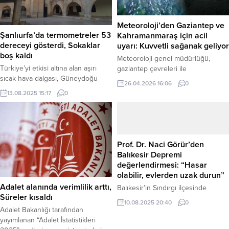
Meteoroloji’den Gaziantep ve
Şanlıurfa’da termometreler 53
Kahramanmaraş için acil
dereceyi gösterdi, Sokaklar
uyarı: Kuvvetli sağanak geliyor
boş kaldı
Meteoroloji genel müdürlüğü,
Türkiye’yi etkisi altına alan aşırı
gaziantep çevreleri ile
sıcak hava dalgası, Güneydoğu
kahramanmaraş’ın güney
26.04.2026 16:06
0
Anadolu Bölgesi’nde en sert
kesimlerinde önümüzdeki
13.08.2025 15:17
0
yüzünü gösteriyor.
saatlerde kuvvetli gök gürültülü
Termometrelerin gölgede dahi 53
sağanak yağış beklendiğini
santigrat dereceyi gösterdiği
duyurarak vatandaşları ani sel ve
Şanlıurfa’da, sokaklar boşalırken
su baskınlarına karşı uyardı. Haber
vatandaşlar serinlemek için çareyi
Merkezi – Meteoroloji radarından
Prof. Dr. Naci Görür’den
klimalı mekanlarda ve parklarda
alınan son bilgiler ve yapılan
Balıkesir Depremi
aradı. Haber Merkezi – Türkiye’nin
değerlendirmelere göre, bölgede
değerlendirmesi: “Hasar
en sıcak kentlerinin başında gelen
hava hareketliliği artıyor. 26 Nisan
olabilir, evlerden uzak durun”
Şanlıurfa, bu yazın en bunaltıcı
2026 tarihinde yayımlanan 276
Adalet alanında verimlilik arttı,
Balıkesir’in Sındırgı ilçesinde
günlerinden birini...
numaralı uyarı...
Süreler kısaldı
meydana gelen 6.1 büyüklüğündeki
10.08.2025 20:40
0
şiddetli depremin ardından, yer
Adalet Bakanlığı tarafından
bilimci Prof. Dr. Naci Görür’den ilk
yayımlanan “Adalet İstatistikleri
değerlendirme geldi. Depremin