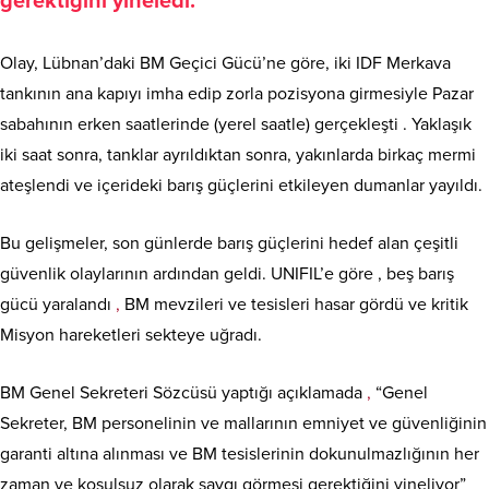
gerektiğini yineledi.
Olay, Lübnan’daki BM Geçici Gücü’ne göre, iki IDF Merkava
tankının ana kapıyı imha edip zorla pozisyona girmesiyle Pazar
sabahının erken saatlerinde (yerel saatle) gerçekleşti . Yaklaşık
iki saat sonra, tanklar ayrıldıktan sonra, yakınlarda birkaç mermi
ateşlendi ve içerideki barış güçlerini etkileyen dumanlar yayıldı.
Bu gelişmeler, son günlerde barış güçlerini hedef alan çeşitli
güvenlik olaylarının ardından geldi. UNIFIL’e göre , beş barış
gücü yaralandı
,
BM mevzileri ve tesisleri hasar gördü ve kritik
Misyon hareketleri sekteye uğradı.
BM Genel Sekreteri Sözcüsü yaptığı açıklamada
,
“Genel
Sekreter, BM personelinin ve mallarının emniyet ve güvenliğinin
garanti altına alınması ve BM tesislerinin dokunulmazlığının her
zaman ve koşulsuz olarak saygı görmesi gerektiğini yineliyor”