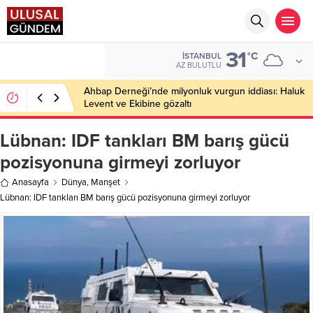
31
BIST
°C
İSTANBUL
13.779,39
AZ BULUTLU
Ahbap Derneği’nde milyonluk vurgun iddiası: Haluk
Levent ve Ekibine gözaltı
Lübnan: IDF tankları BM barış gücü
pozisyonuna girmeyi zorluyor
Anasayfa
Dünya
,
Manşet
Lübnan: IDF tankları BM barış gücü pozisyonuna girmeyi zorluyor