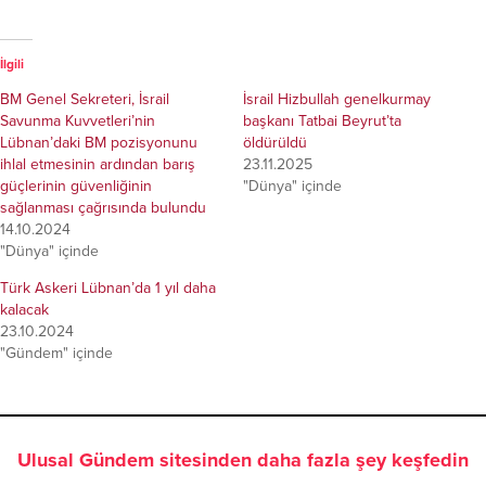
İlgili
BM Genel Sekreteri, İsrail
İsrail Hizbullah genelkurmay
Savunma Kuvvetleri’nin
başkanı Tatbai Beyrut’ta
Lübnan’daki BM pozisyonunu
öldürüldü
ihlal etmesinin ardından barış
23.11.2025
güçlerinin güvenliğinin
"Dünya" içinde
sağlanması çağrısında bulundu
14.10.2024
"Dünya" içinde
Türk Askeri Lübnan’da 1 yıl daha
kalacak
23.10.2024
"Gündem" içinde
Ulusal Gündem sitesinden daha fazla şey keşfedin