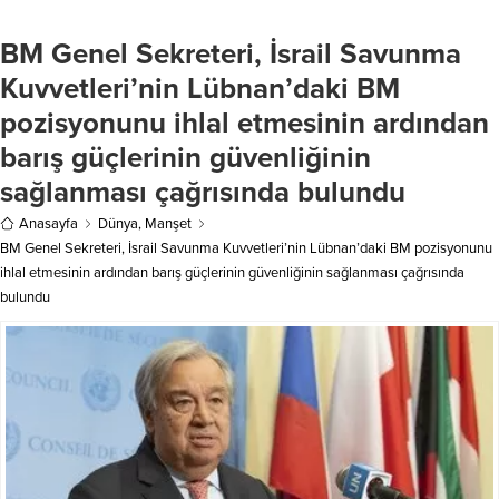
ailelere rahat bir nefes aldırıyor.
Halk Et, 2025 yılının ilk yarısında
BM Genel Sekreteri, İsrail Savunma
Kepez, Serik, Manavgat,...
Kuvvetleri’nin Lübnan’daki BM
pozisyonunu ihlal etmesinin ardından
barış güçlerinin güvenliğinin
sağlanması çağrısında bulundu
Anasayfa
Dünya
,
Manşet
BM Genel Sekreteri, İsrail Savunma Kuvvetleri’nin Lübnan’daki BM pozisyonunu
ihlal etmesinin ardından barış güçlerinin güvenliğinin sağlanması çağrısında
bulundu