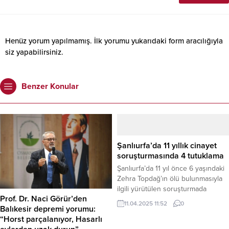
Henüz yorum yapılmamış. İlk yorumu yukarıdaki form aracılığıyla
siz yapabilirsiniz.
Benzer Konular
Şanlıurfa’da 11 yıllık cinayet
soruşturmasında 4 tutuklama
Şanlıurfa’da 11 yıl önce 6 yaşındaki
Zehra Topdağ’ın ölü bulunmasıyla
ilgili yürütülen soruşturmada
Prof. Dr. Naci Görür’den
önemli bir gelişme yaşandı. İl
11.04.2025 11:52
0
Balıkesir depremi yorumu:
Jandarma Komutanlığı tarafından
“Horst parçalanıyor, Hasarlı
kurulan özel ekibin ulaştığı yeni