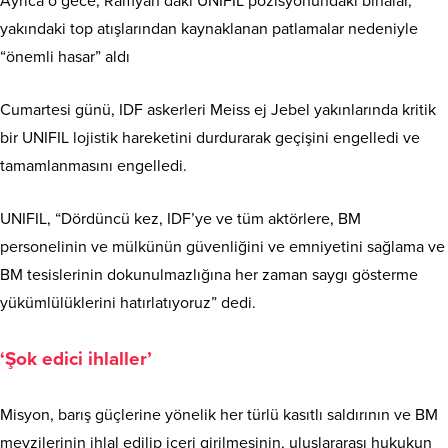
Ayrıca o gece, Ramyah’daki UNIFIL pozisyonundaki binalar,
yakındaki top atışlarından kaynaklanan patlamalar nedeniyle
“önemli hasar” aldı
Cumartesi günü, IDF askerleri Meiss ej Jebel yakınlarında kritik
bir UNIFIL lojistik hareketini durdurarak geçişini engelledi ve
tamamlanmasını engelledi.
UNIFIL, “Dördüncü kez, IDF’ye ve tüm aktörlere, BM
personelinin ve mülkünün güvenliğini ve emniyetini sağlama ve
BM tesislerinin dokunulmazlığına her zaman saygı gösterme
yükümlülüklerini hatırlatıyoruz” dedi.
‘Şok edici ihlaller’
Misyon, barış güçlerine yönelik her türlü kasıtlı saldırının ve BM
mevzilerinin ihlal edilip içeri girilmesinin, uluslararası hukukun