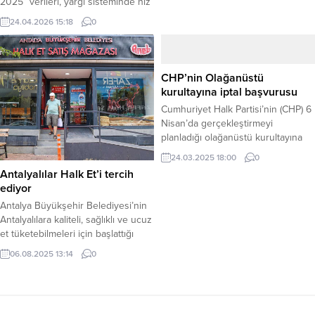
2025” verileri, yargı sisteminde hız
Simav Fayı üzerinde olduğunu
ve verimliliğin arttığını ortaya
24.04.2026 15:18
0
belirten Görür, “Küçük deprem
koydu. Haber Merkezi – Adalet
değil, hasar olabilir. Daha büyük
Bakanlığı’nın resmi internet
deprem olacağını sanmıyorum.
sitesinde yer alan istatistiki verilere
Evlerden bir müddet uzak durun,”
göre, yapılan düzenlemelerle
CHP’nin Olağanüstü
uyarısında bulundu. Haber Merkezi
sayesinde dava ve soruşturma
kurultayına iptal başvurusu
– Bu akşam saat 19:53’te...
süreçlerinin kısaldığını,
Cumhuriyet Halk Partisi’nin (CHP) 6
mahkemelerin iş yükünün azaldığı
Nisan’da gerçekleştirmeyi
duyuruldu. Lekelenmeme hakkı
planladığı olağanüstü kurultayına
kapsamında dosyaların en başta
yönelik iptal başvurusu yapıldığı
ayıklandığını vurgulayan...
24.03.2025 18:00
0
bildirildi. Edinilen bilgilere göre,
Antalyalılar Halk Et’i tercih
Lütfü Savaş ve iki kişinin devam
ediyor
eden soruşturmaları gerekçe
Antalya Büyükşehir Belediyesi’nin
göstererek mahkemeye
Antalyalılara kaliteli, sağlıklı ve ucuz
başvurduğu öğrenildi. CHP Genel
et tüketebilmeleri için başlattığı
Başkanı Özgür Özel’in 21 Mart’ta
Halk Et, vatandaşların tercihi olmayı
Saraçhane’de yaptığı açıklamada,
06.08.2025 13:14
0
sürdürüyor. Antalya – Artan et
partisine kayyum atanma ihtimaline
fiyatları karşısında vatandaşlara
karşı 6 Nisan Pazar günü...
güvenilir ve ekonomik bir alternatif
sunan Halk Et, özellikle dar gelirli