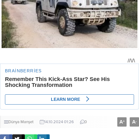
A
A
+
-
Dünya
Manşet
14.10.2024 01:26
0