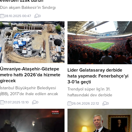
evlerden uzak durun”
deliller ışığında gözaltına alınan 13
şüpheliden 4’ü tutuklandı. Olay,
Dün akşam Balıkesir’in Sındırgı
2014 yılında Şanlıurfa’nın merkez
ilçesinde meydana gelen 6.1
28.10.2025 00:47
0
Eyyübiye ilçesine bağlı kırsal
büyüklüğündeki depremin
Akdilek Mahallesi’nde meydana
ardından, yer bilimci Prof. Dr. Naci
geldi. O dönem ilkokul...
Görür’den ilk teknik değerlendirme
ve uyarı geldi. Görür, depremin
“parçalanan” bir fay bloğu (horst)
üzerinde meydana geldiğini
belirterek, “Hasarlı evlerden uzak
durun,” uyarısını yineledi. Haber
Merkezi – Deprem uzmanı Prof. Dr.
Ümraniye-Ataşehir-Göztepe
Lider Galatasaray derbide
Naci Görür, Sındırgı’da...
metro hattı 2026’da hizmete
hata yapmadı: Fenerbahçe’yi
girecek
3-0’la geçti
İstanbul Büyükşehir Belediyesi
Trendyol süper lig’in 31.
(İBB), 2017’de ihale edilen ancak
haftasındaki dev derbide
2018’de finansman yetersizliği
galatasaray, sahasında ağırladığı
17.07.2025 13:10
0
26.04.2026 22:12
0
nedeniyle duran Ümraniye-
ezeli rakibi fenerbahçe’yi 3-0
Ataşehir-Göztepe Metro Hattı
mağlup ederek şampiyonluk
projesini 2019’da uluslararası
yolunda dev bir adım attı. Bu
kredilerle yeniden başlattı. 11
galibiyetle sarı-kırmızılı ekip, en
istasyondan oluşan 13 km’lik hatta,
yakın takipçisiyle arasındaki puan