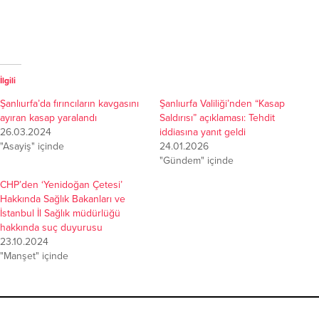
İlgili
Şanlıurfa’da fırıncıların kavgasını
Şanlıurfa Valiliği’nden “Kasap
ayıran kasap yaralandı
Saldırısı” açıklaması: Tehdit
26.03.2024
iddiasına yanıt geldi
"Asayiş" içinde
24.01.2026
"Gündem" içinde
CHP’den ‘Yenidoğan Çetesi’
Hakkında Sağlık Bakanları ve
İstanbul İl Sağlık müdürlüğü
hakkında suç duyurusu
23.10.2024
"Manşet" içinde