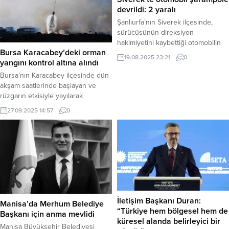
devrildi: 2 yaralı
Şanlıurfa’nın Siverek ilçesinde,
sürücüsünün direksiyon
hakimiyetini kaybettiği otomobilin
Bursa Karacabey’deki orman
şarampole devrilmesi sonucu
19.08.2025 23:21
0
yangını kontrol altına alındı
meydana gelen trafik kazasında 2
kişi yaralandı. Şanlıurfa – Kaza,
Bursa’nın Karacabey ilçesinde dün
bugün akşam saatlerinde Siverek-
akşam saatlerinde başlayan ve
Diyarbakır kara yolunun 20.
rüzgarın etkisiyle yayılarak
kilometresinde meydana geldi.
endişeye neden olan orman
27.09.2025 14:57
0
Edinilen bilgiye göre, S.B. (40)
yangını, ekiplerin yoğun
idaresindeki 34 JE 8777 plakalı
müdahalesi sonucu kontrol altına
otomobil, sürücüsünün henüz
alındı. Haber Merkezi – Orman
bilinmeyen bir nedenle direksiyon
Genel Müdürlüğü’nden (OGM)
kontrolünü kaybetmesi...
yapılan açıklamaya göre,
Karacabey’e bağlı Ekmekçi köyü
yakınlarında orman dışı bir alanda
başlayıp kısa sürede ormana
sıçrayan yangın, gece boyunca...
İletişim Başkanı Duran:
Manisa’da Merhum Belediye
“Türkiye hem bölgesel hem de
Başkanı için anma mevlidi
küresel alanda belirleyici bir
Manisa Büyükşehir Belediyesi