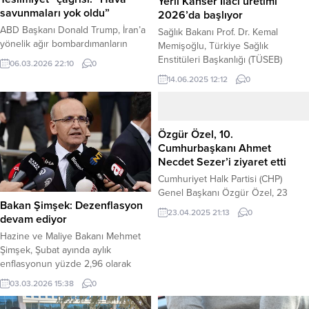
Yerli Kanser İlacı üretimi
savunmaları yok oldu”
2026’da başlıyor
ABD Başkanı Donald Trump, İran’a
Sağlık Bakanı Prof. Dr. Kemal
yönelik ağır bombardımanların
Memişoğlu, Türkiye Sağlık
yedinci gününde müzakere
Enstitüleri Başkanlığı (TÜSEB)
06.03.2026 22:10
0
kapılarını kapatarak “koşulsuz
aracılığıyla kanser ilaçlarının yerli
14.06.2025 12:12
0
teslimiyet” talep etti. İsrail
üretimine başlanacağını açıkladı.
ordusunun 15. hava saldırısı
2026 yılından itibaren en çok ithal
dalgasını gerçekleştirdiği bölgede,
edilen bazı ilaçların Türkiye’de
İran’ın dijital dünya ile bağı
üretileceği belirtildi. Sağlık Bakanı
Özgür Özel, 10.
neredeyse tamamen kesildi.
Prof. Dr. Kemal Memişoğlu, katıldığı
Cumhurbaşkanı Ahmet
Washıngton – Beyaz Saray’da
televizyon programında yaptığı
Necdet Sezer’i ziyaret etti
Almanya Başbakanı Friedrich Merz
açıklamada, kanser tedavisinde
Cumhuriyet Halk Partisi (CHP)
ile bir araya gelen ABD Başkanı
kullanılan ilaçların yerli üretimine
Genel Başkanı Özgür Özel, 23
Donald Trump, Orta...
yönelik önemli bir...
Bakan Şimşek: Dezenflasyon
Nisan Ulusal Egemenlik ve Çocuk
23.04.2025 21:13
0
devam ediyor
Bayramı dolayısıyla 10.
Cumhurbaşkanı Ahmet Necdet
Hazine ve Maliye Bakanı Mehmet
Sezer’i ziyaret etti. CHP Genel
Şimşek, Şubat ayında aylık
Başkanı Özgür Özel, 23 Nisan
enflasyonun yüzde 2,96 olarak
2025 Çarşamba günü, Türkiye
gerçekleştiğini açıkladı. Bakan
03.03.2026 15:38
0
Büyük Millet Meclisi’nin açılışının
Şimşek, gıda fiyatlarındaki yüksek
105. yıl dönümü ve Ulusal
artışların geçici olduğunu ve