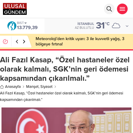
31
BIST
°C
İSTANBUL
13.779,39
AZ BULUTLU
Meteoroloji’den kritik uyarı: 3 ile kuvvetli yağış, 3
bölgeye fırtına!
Ali Fazıl Kasap, “Özel hastaneler özel
olarak kalmalı, SGK’nin geri ödemesi
kapsamından çıkarılmalı.”
Anasayfa
Manşet
,
Siyaset
Ali Fazıl Kasap, “Özel hastaneler özel olarak kalmalı, SGK’nin geri ödemesi
kapsamından çıkarılmalı.”