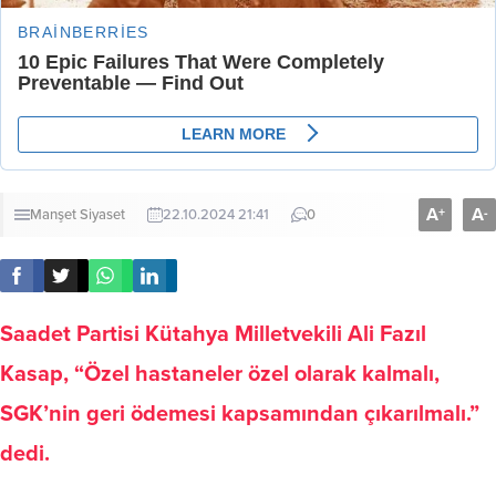
A
A
+
-
Manşet
Siyaset
22.10.2024 21:41
0
Saadet Partisi Kütahya Milletvekili Ali Fazıl
Kasap, “Özel hastaneler özel olarak kalmalı,
SGK’nin geri ödemesi kapsamından çıkarılmalı.”
dedi.