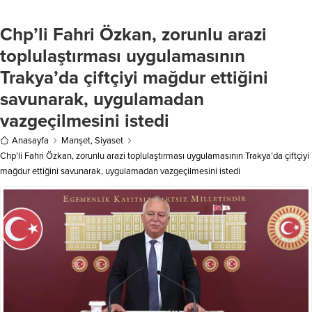
çalışmalar ve faaliyetler hakkında
Haber Merkezi – Ocak-Şubat
bilgi alan Bakan Tunç yaşadığı
döneminde ise ihracat yüzde 1,2
Chp’li Fahri Özkan, zorunlu arazi
rahatsızlık nedeniyle hayatını
düşüşle 41 milyar 380 milyon dolar,
kaybeden Valetta Büyükelçi...
ithalat yüzde 3,1...
toplulaştırması uygulamasının
Trakya’da çiftçiyi mağdur ettiğini
savunarak, uygulamadan
vazgeçilmesini istedi
Anasayfa
Manşet
,
Siyaset
Chp’li Fahri Özkan, zorunlu arazi toplulaştırması uygulamasının Trakya’da çiftçiyi
mağdur ettiğini savunarak, uygulamadan vazgeçilmesini istedi