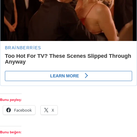
Bunu paylaş:
Facebook
X
Bunu beğen: