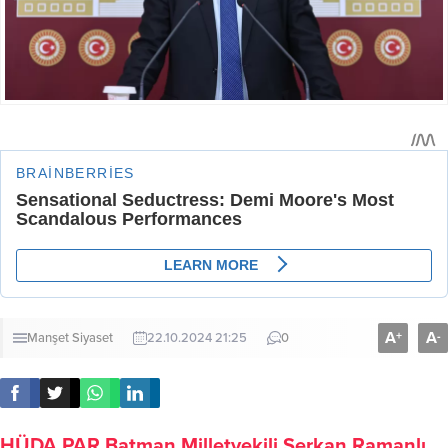
A
A
+
-
Manşet
Siyaset
22.10.2024 21:25
0
HÜDA PAR Batman Milletvekili Serkan Ramanlı,