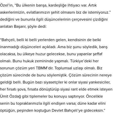
Özel’in, “Bu ülkenin barışa, kardeşliğe ihtiyacı var. Artık
askerlerimizin, evlatlarımızın şehit olmasını biz de istemiyoruz.”
dediğini ve bununla ilgili düşüncelerinin çerçevesini çizdiğini
anlatan Başarır, şöyle dedi:
“Bahçeli, belli ki belli yerlerden gelen, kendisinin de belki
inanmadığı düşünceleri açıkladı. Ama biz şunu söyledik, barış
olacaksa, bu ülkeye huzur gelecekse, bunu yapanlar şeffaf
olmalı. Bunu hukuk zemininde yapmalı. Türkiye’deki her
sorunun çözüm yeri TBMM’dir. Toplumsal uzlaşı olmalı. Biz
çözüm sürecinde de bunu söylemiştik. Çözüm sürecinin nereye
geldiği belli. Bugün bazı siyasetçiler ki onlar siyasi yankesiciler,
her fırsatı şova, fırsata dönüştürüp siyasi rant elde etmek isteyen
Ümit Özdağ gibi tiplemeler bu konuyu saptırıyor. Öncelikle
senin bu topraklarımızla ilgili endişen varsa; düne kadar elini
öptüğün, peşinden koştuğun Devlet Bahçeli’ye gideceksin.”