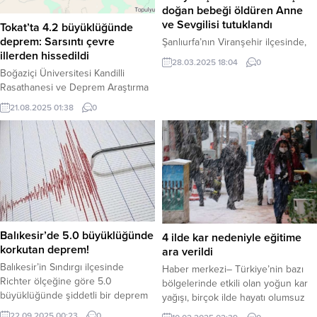
doğan bebeği öldüren Anne
ve Sevgilisi tutuklandı
Tokat’ta 4.2 büyüklüğünde
deprem: Sarsıntı çevre
Şanlıurfa’nın Viranşehir ilçesinde,
illerden hissedildi
30 Mart 2023 tarihinde yol
28.03.2025 18:04
0
kenarındaki bir menfezde bulunan
Boğaziçi Üniversitesi Kandilli
bebek cesediyle ilgili yürütülen
Rasathanesi ve Deprem Araştırma
soruşturma sonuçlandı. Olayla ilgili
Enstitüsü (KRDAE), bu gece saat
21.08.2025 01:38
0
olarak bebeğin annesi ve sevgilisi
01:24’te merkez üssü Tokat’ın
olduğu belirlenen iki şüpheli
Sulusaray ilçesi olan 4.2
yakalanarak tutuklandı. Edinilen
büyüklüğünde bir deprem
bilgilere göre, Viranşehir’de 2 yıl
meydana geldiğini duyurdu. Yerin 5
önce evlilik dışı dünyaya getirdiği
kilometre gibi sığ bir derinliğinde
bebeğini öldüren Suriye uyruklu
gerçekleşen sarsıntı, çevre illerde
anne B.M. ve sevgilisi...
de hissedildi. Tokat – Karadeniz ve
İç Anadolu bölgelerinin kesişiminde
yer alan Tokat,...
Balıkesir’de 5.0 büyüklüğünde
4 ilde kar nedeniyle eğitime
korkutan deprem!
ara verildi
Balıkesir’in Sındırgı ilçesinde
Haber merkezi– Türkiye’nin bazı
Richter ölçeğine göre 5.0
bölgelerinde etkili olan yoğun kar
büyüklüğünde şiddetli bir deprem
yağışı, birçok ilde hayatı olumsuz
meydana geldi. Gece yarısı
etkilemeye devam ediyor. Kar
22.09.2025 00:23
0