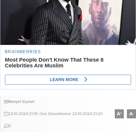
Manşet
Siyaset
A
A
+
-
22.10.2024 21:19 | Son Güncellenme: 22.10.2024 21:20
0