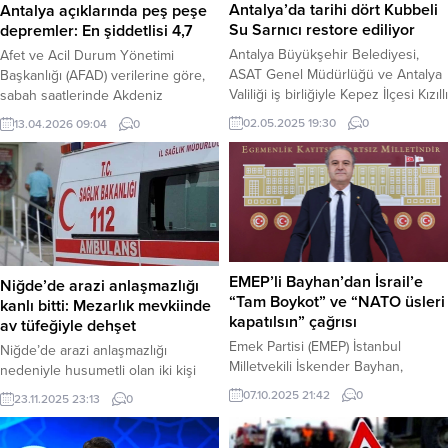
Antalya’da tarihi dört Kubbeli
Antalya açıklarında peş peşe
Su Sarnıcı restore ediliyor
depremler: En şiddetlisi 4,7
Antalya Büyükşehir Belediyesi,
Afet ve Acil Durum Yönetimi
ASAT Genel Müdürlüğü ve Antalya
Başkanlığı (AFAD) verilerine göre,
Valiliği iş birliğiyle Kepez İlçesi Kızıllı
sabah saatlerinde Akdeniz
Mahallesi’nde yer alan tarihi ‘Dört
açıklarında, Demre ilçesine yaklaşık
02.05.2025 19:30
0
13.04.2026 09:04
0
Kubbeli Su Sarnıcı’, aslına uygun
55 kilometre mesafede peş peşe
olarak restore edilerek gelecek
iki deprem kaydedildi. Haber
nesillere kazandırılacak. Antalya
Merkezi – İlk deprem saat 08.43’te
Büyükşehir Belediyesi, kentin tarihi
3,5 büyüklüğünde ve 26 kilometre
ve kültürel miraslarına sahip çıkarak
derinlikte meydana geldi. Bu
gelecek nesillere taşımak için
sarsıntıdan yaklaşık 5 dakika sonra,
çalışmalara devam ediyor. Kepez
saat 08.48’de aynı bölgede 4,7...
İlçesi’nde bulunan,...
EMEP’li Bayhan’dan İsrail’e
Niğde’de arazi anlaşmazlığı
“Tam Boykot” ve “NATO üsleri
kanlı bitti: Mezarlık mevkiinde
kapatılsın” çağrısı
av tüfeğiyle dehşet
Emek Partisi (EMEP) İstanbul
Niğde’de arazi anlaşmazlığı
Milletvekili İskender Bayhan,
nedeniyle husumetli olan iki kişi
İsrail’in Gazze’deki “soykırımını”
arasında çıkan tartışma silahlı
07.10.2025 21:42
0
23.11.2025 23:13
0
durdurması için “tam boykot”
kavgaya dönüştü. Av tüfeğiyle
uygulanması ve Türkiye’nin İsrail ile
vurulan bir kişi ağır yaralanırken,
tüm askeri ve ekonomik ilişkilerini