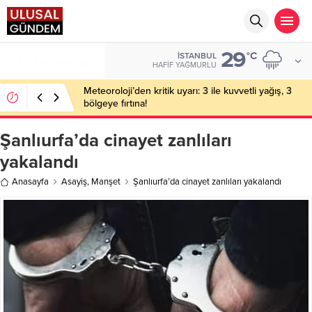
29
BIST
°C
İSTANBUL
13.779,39
HAFIF YAĞMURLU
Meteoroloji’den kritik uyarı: 3 ile kuvvetli yağış, 3
bölgeye fırtına!
Şanlıurfa’da cinayet zanlıları
yakalandı
Anasayfa
Asayiş
,
Manşet
Şanlıurfa’da cinayet zanlıları yakalandı