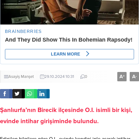
A
A
+
-
Asayiş
Manşet
29.10.2024 10:31
0
Şanlıurfa’nın Birecik ilçesinde O.I. isimli bir kişi,
evinde intihar girişiminde bulundu.