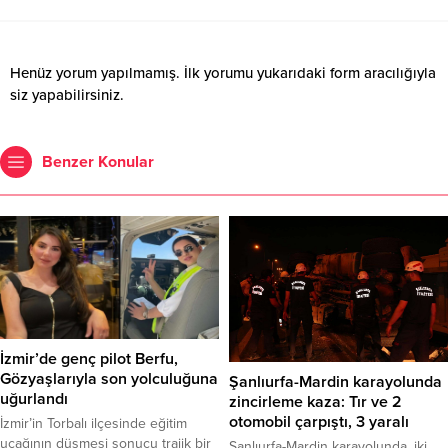
Henüz yorum yapılmamış. İlk yorumu yukarıdaki form aracılığıyla
siz yapabilirsiniz.
Benzer Konular
İzmir’de genç pilot Berfu,
Gözyaşlarıyla son yolculuğuna
Şanlıurfa-Mardin karayolunda
uğurlandı
zincirleme kaza: Tır ve 2
otomobil çarpıştı, 3 yaralı
İzmir’in Torbalı ilçesinde eğitim
uçağının düşmesi sonucu trajik bir
Şanlıurfa-Mardin karayolunda, iki