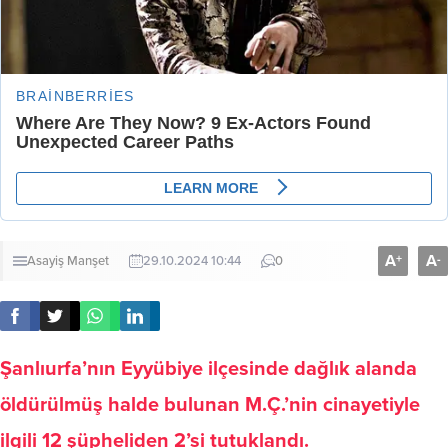
A
A
+
-
Asayiş
Manşet
29.10.2024 10:44
0
Şanlıurfa’nın Eyyübiye ilçesinde dağlık alanda
öldürülmüş halde bulunan M.Ç.’nin cinayetiyle
ilgili 12 şüpheliden 2’si tutuklandı.