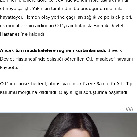
Edinilen bilgilere göre O.I., evinde kendini iple asarak intihar
etmeye çalıştı. Yakınları tarafından bulunduğunda ise hala
hayattaydı. Hemen olay yerine çağrılan sağlık ve polis ekipleri,
ilk müdahalenin ardından O.I.’yı ambulansla Birecik Devlet
Hastanesi’ne kaldırdı.
Ancak tüm müdahalelere rağmen kurtarılamadı.
Birecik
Devlet Hastanesi’nde çalıştığı öğrenilen O.I., maalesef hayatını
kaybetti.
O.I.’nın cansız bedeni, otopsi yapılmak üzere Şanlıurfa Adli Tıp
Kurumu morguna kaldırıldı. Olayla ilgili soruşturma başlatıldı.