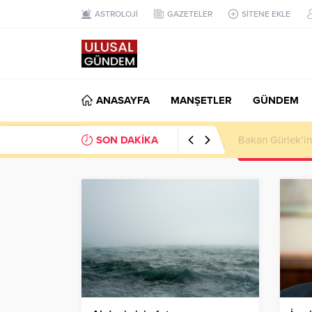
ASTROLOJİ
GAZETELER
SİTENE EKLE
ANASAYFA
MANŞETLER
GÜNDEM
SON DAKİKA
Ahbap Derneği’n