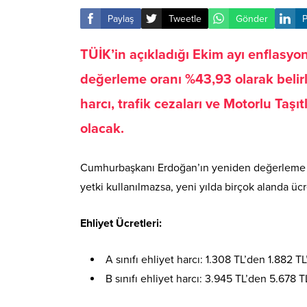
Paylaş
Tweetle
Gönder
P
TÜİK’in açıkladığı Ekim ayı enflasyo
değerleme oranı %43,93 olarak belirle
harcı, trafik cezaları ve Motorlu Taş
olacak.
Cumhurbaşkanı Erdoğan’ın yeniden değerleme o
yetki kullanılmazsa, yeni yılda birçok alanda üc
Ehliyet Ücretleri:
A sınıfı ehliyet harcı: 1.308 TL’den 1.882 T
B sınıfı ehliyet harcı: 3.945 TL’den 5.678 T