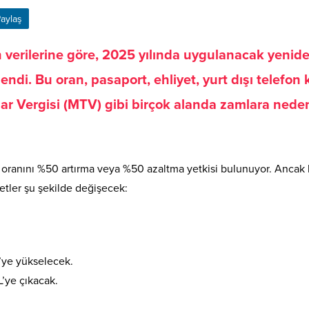
aylaş
n verilerine göre, 2025 yılında uygulanacak yenid
ndi. Bu oran, pasaport, ehliyet, yurt dışı telefon 
ıtlar Vergisi (MTV) gibi birçok alanda zamlara nede
ranını %50 artırma veya %50 azaltma yetkisi bulunuyor. Ancak
retler şu şekilde değişecek:
L’ye yükselecek.
L’ye çıkacak.