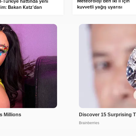
Meteoroloji’den iki il için
il-Türkiye hattında yeni
kuvvetli yağış uyarısı
lim: Bakan Katz’dan
ğan’a ağır ithamlar