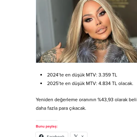
2024’te en düşük MTV: 3.359 TL
2025’te en düşük MTV: 4.834 TL olacak.
Yeniden değerleme oranının %43,93 olarak belirl
daha fazla para çıkacak.
Bunu paylaş:
Facebook
X