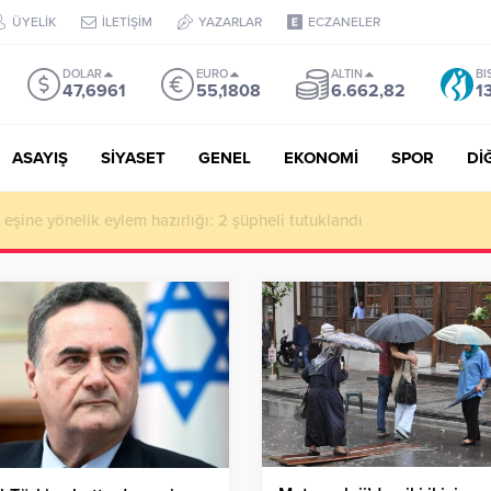
ÜYELİK
İLETİŞİM
YAZARLAR
ECZANELER
DOLAR
EURO
ALTIN
BI
47,6961
55,1808
6.662,82
1
ASAYIŞ
SİYASET
GENEL
EKONOMİ
SPOR
Dİ
de milyonluk vurgun iddiası: Haluk Levent ve Ekibine gözaltı