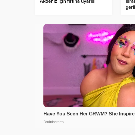
Akdeniz için fırtına uyarısı
İsra
geri
Erdo