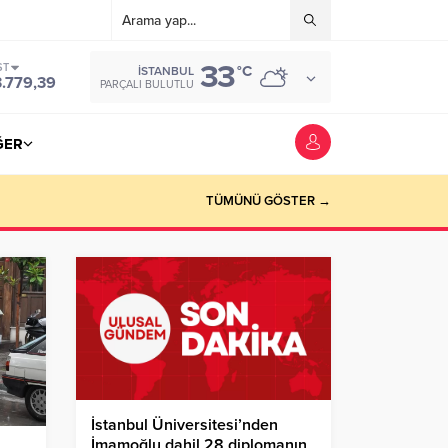
33
ST
°C
İSTANBUL
3.779,39
PARÇALI BULUTLU
ĞER
TÜMÜNÜ GÖSTER →
İstanbul Üniversitesi’nden
İmamoğlu dahil 28 diplomanın