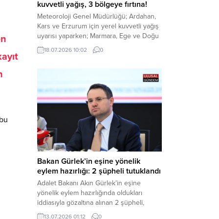
kuvvetli yağış, 3 bölgeye fırtına!
Meteoroloji Genel Müdürlüğü; Ardahan,
Kars ve Erzurum için yerel kuvvetli yağış
uyarısı yaparken; Marmara, Ege ve Doğu
en
Anadolu’nun belirli kesimlerinde ise
18.07.2026 10:02
0
kayıt
saatte 60 kilometre hıza ulaşabilecek
kuvvetli rüzgarlara karşı vatandaşları
n
tedbirli olmaya çağırdı. Haber Merkezi –
Çevre, Şehircilik ve İklim Değişikliği
Bakanlığı Meteoroloji Genel Müdürlüğü,
ülke genelini kapsayan son hava...
 bu
Bakan Gürlek’in eşine yönelik
eylem hazırlığı: 2 şüpheli tutuklandı
Adalet Bakanı Akın Gürlek’in eşine
yönelik eylem hazırlığında oldukları
iddiasıyla gözaltına alınan 2 şüpheli,
çıkarıldıkları mahkemece tutuklanarak
13.07.2026 01:12
0