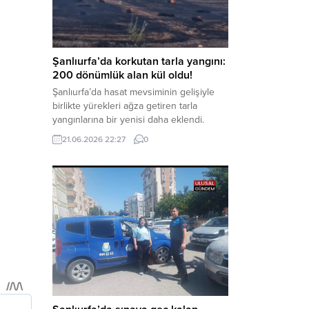
aklama” ve “örgüt” suçlamaları
kapsamında derinleştirildiği bildirildi.
Haber Merkezi – Soruşturmanın
odağında, özellikle 6 Şubat...
Şanlıurfa’da korkutan tarla yangını:
200 dönümlük alan kül oldu!
Şanlıurfa’da hasat mevsiminin gelişiyle
birlikte yürekleri ağza getiren tarla
yangınlarına bir yenisi daha eklendi.
Hilvan ilçesinde çıkan yangında, 50
21.06.2026 22:27
0
dönümü biçilmemiş buğday olmak üzere
toplam 200 dönümlük arazi alevlere
teslim olarak küle döndü. Haber Merkezi
– Yangın, Şanlıurfa’nın Hilvan ilçesine
bağlı Agilmuz köyünde meydana geldi.
Edinilen bilgilere göre, henüz
belirlenemeyen...