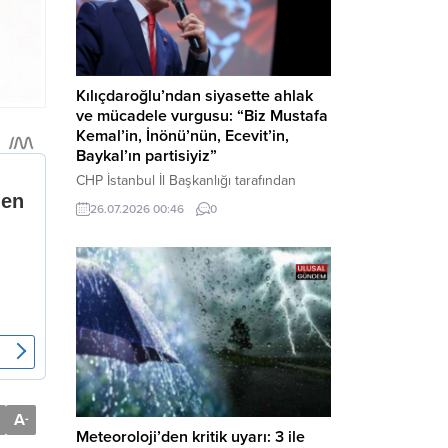
Kılıçdaroğlu’ndan siyasette ahlak
ve mücadele vurgusu: “Biz Mustafa
Kemal’in, İnönü’nün, Ecevit’in,
Baykal’ın partisiyiz”
CHP İstanbul İl Başkanlığı tarafından
düzenlenen Üye Katılım Töreni’nde
26.07.2026 00:46
0
konuşan Kemal Kılıçdaroğlu; partinin
tarihsel misyonundan siyasette ahlaka,
beşli çetelerle mücadeleden Aile
Destekleri Sigortası’na kadar birçok kritik
konuda sert ve net mesajlar verdi. Haber
Merkezi – CHP Genel Başkanı Kemal
Kılıçdaroğlu, Rauf Denktaş Kültür
Merkezi’nde gerçekleştirilen ve yeni
üyelere rozetlerinin takıldığı...
A
-
Meteoroloji’den kritik uyarı: 3 ile