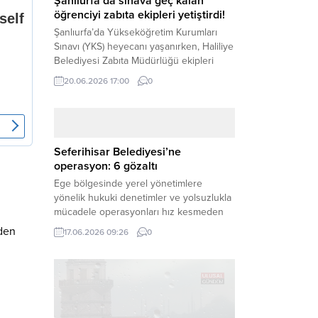
Şanlıurfa’da sınava geç kalan
öğrenciyi zabıta ekipleri yetiştirdi!
Şanlıurfa’da Yükseköğretim Kurumları
Sınavı (YKS) heyecanı yaşanırken, Haliliye
Belediyesi Zabıta Müdürlüğü ekipleri
geleceğini belirleyecek sınava geç kalma
20.06.2026 17:00
0
tehlikesiyle karşı karşıya kalan bir
öğrencinin yardımına Hızır gibi yetişti.
Haber Merkezi – Geleceklerini
şekillendirmek için YKS salonlarının
yolunu tutan binlerce aday arasında,
Seferihisar Belediyesi’ne
sınav yerine zamanında ulaşamayan bir
operasyon: 6 gözaltı
öğrenci büyük bir panik yaşadı....
Ege bölgesinde yerel yönetimlere
yönelik hukuki denetimler ve yolsuzlukla
mücadele operasyonları hız kesmeden
devam ediyor. İzmir’in turistik ilçelerinden
nden
17.06.2026 09:26
0
Seferihisar Belediyesi, sabah saatlerinde
düzenlenen şok bir rüşvet
operasyonuyla sarsıldı. Haber Merkezi –
İzmir Cumhuriyet Başsavcılığı
koordinesinde yürütülen geniş kapsamlı
yolsuzluk ve mali suçlar soruşturması