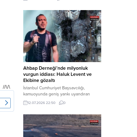
cezaevine gönderildi. Haber Merkezi –
Bakırköy Cumhuriyet Başsavcılığı
tarafından yürütülen geniş kapsamlı
soruşturma çerçevesinde gözaltına
alınan şüphelilerin emniyetteki işlemleri
tamamlandı. Güvenlik birimlerindeki
sorgularının ardından yoğun güvenlik
önlemleri altında adliyeye sevk edilen
U.Y. ve...
Ahbap Derneği’nde milyonluk
vurgun iddiası: Haluk Levent ve
Ekibine gözaltı
İstanbul Cumhuriyet Başsavcılığı,
kamuoyunda geniş yankı uyandıran
Ahbap Derneği’ne yönelik kapsamlı bir
12.07.2026 22:50
0
soruşturma başlattığını ve Dernek
Başkanı Haluk Levent dâhil bazı
şüphelilerin gözaltına alındığını açıkladı.
Yürütülen tahkikatın “Dernekler
Kanunu’na muhalefet”, “suçtan
kaynaklanan mal varlığı değerlerini