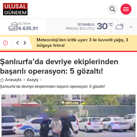
30
BIST
°C
İSTANBUL
13.779,39
PARÇALI BULUTLU
Meteoroloji’den kritik uyarı: 3 ile kuvvetli yağış, 3
bölgeye fırtına!
Şanlıurfa’da devriye ekiplerinden
başarılı operasyon: 5 gözaltı!
Anasayfa
Asayiş
Şanlıurfa’da devriye ekiplerinden başarılı operasyon: 5 gözaltı!