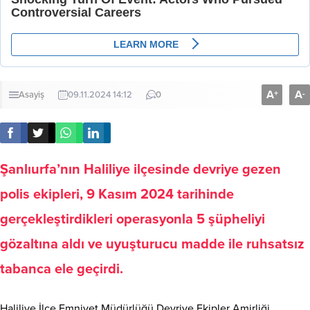
A
A
+
-
Asayiş
09.11.2024 14:12
0
Şanlıurfa’nın Haliliye ilçesinde devriye gezen
polis ekipleri, 9 Kasım 2024 tarihinde
gerçekleştirdikleri operasyonla
5 şüpheliyi
gözaltına aldı
ve
uyuşturucu madde ile ruhsatsız
tabanca ele geçirdi.
Haliliye İlçe Emniyet Müdürlüğü Devriye Ekipler Amirliği