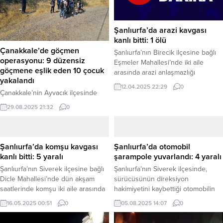
Şanlıurfa’da arazi kavgası
kanlı bitti: 1 ölü
Çanakkale’de göçmen
Şanlıurfa’nın Birecik ilçesine bağlı
operasyonu: 9 düzensiz
Eşmeler Mahallesi’nde iki aile
göçmene eşlik eden 10 çocuk
arasında arazi anlaşmazlığı
yakalandı
nedeniyle çıkan kavgada 1 kişi
12.04.2025 22:29
0
hayatını kaybetti. Edinilen bilgilere
Çanakkale’nin Ayvacık ilçesinde
göre olay, Eşmeler Mahallesi’nde
Sahil Güvenlik ekipleri tarafından
29.08.2025 21:32
0
yaşandı. İki aile arasında başlayan
karada gerçekleştirilen bir
arazi anlaşmazlığı tartışması kısa
operasyonda, yasa dışı yollarla yurt
sürede büyüdü. Tartışmanın
dışına çıkma hazırlığında olduğu
alevlenmesiyle taraflar birbirlerine
değerlendirilen ve yanlarında 10
Şanlıurfa’da komşu kavgası
Şanlıurfa’da otomobil
taş, sopa ve silahlarla saldırdı.
çocuğun bulunduğu 9 düzensiz
kanlı bitti: 5 yaralı
şarampole yuvarlandı: 4 yaralı
Silahların da kullanıldığı kavgayı
göçmen yakalandı. Haber Merkezi
Şanlıurfa’nın Siverek ilçesine bağlı
Şanlıurfa’nın Siverek ilçesinde,
gören çevre...
– Sahil Güvenlik Komutanlığı’ndan
Dicle Mahallesi’nde dün akşam
sürücüsünün direksiyon
alınan bilgiye göre, düzensiz göçle
saatlerinde komşu iki aile arasında
hakimiyetini kaybettiği otomobilin
mücadele faaliyetleri kapsamında
çıkan tartışma, kısa sürede
şarampole devrilmesi sonucu
Ayvacık’ta denetimler sıklaştırıldı.
16.05.2025 00:51
0
05.08.2025 14:07
0
büyüyerek bıçak, taş ve sopaların
meydana gelen trafik kazasında 4
27 Ağustos tarihinde saat...
kullanıldığı bir kavgaya dönüştü.
kişi yaralandı. Haber Merkezi –