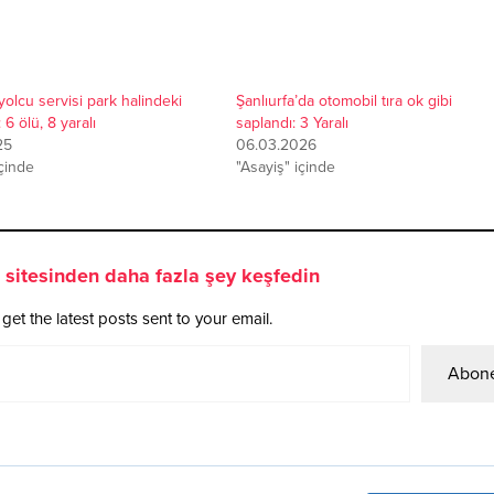
yolcu servisi park halindeki
Şanlıurfa’da otomobil tıra ok gibi
: 6 ölü, 8 yaralı
saplandı: 3 Yaralı
25
06.03.2026
içinde
"Asayiş" içinde
sitesinden daha fazla şey keşfedin
get the latest posts sent to your email.
Abone