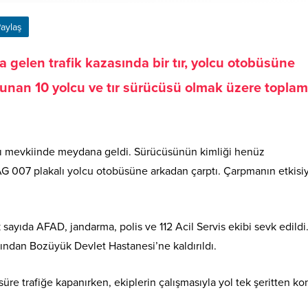
aylaş
 gelen trafik kazasında bir tır, yolcu otobüsüne
unan 10 yolcu ve tır sürücüsü olmak üzere toplam
sı mevkiinde meydana geldi. Sürücüsünün kimliği henüz
AG 007 plakalı yolcu otobüsüne arkadan çarptı. Çarpmanın etkisi
 sayıda AFAD, jandarma, polis ve 112 Acil Servis ekibi sevk edildi
rdından Bozüyük Devlet Hastanesi’ne kaldırıldı.
re trafiğe kapanırken, ekiplerin çalışmasıyla yol tek şeritten kon