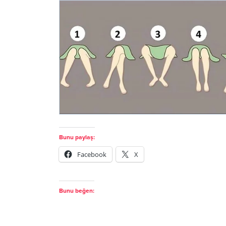
Bunu paylaş:
Facebook
X
Bunu beğen: