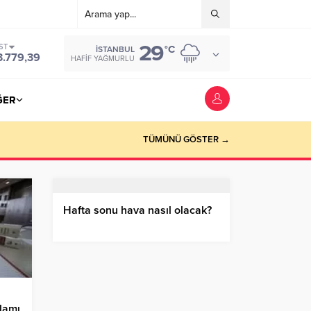
29
ST
°C
İSTANBUL
3.779,39
HAFIF YAĞMURLU
ĞER
TÜMÜNÜ GÖSTER →
Hafta sonu hava nasıl olacak?
klamı