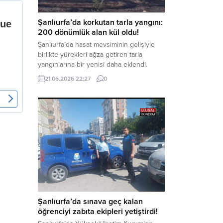
Haber Merkezi – Soruşturmanın
odağında, özellikle 6 Şubat...
Şanlıurfa’da korkutan tarla yangını:
200 dönümlük alan kül oldu!
Şanlıurfa’da hasat mevsiminin gelişiyle
birlikte yürekleri ağza getiren tarla
yangınlarına bir yenisi daha eklendi.
Hilvan ilçesinde çıkan yangında, 50
21.06.2026 22:27
0
dönümü biçilmemiş buğday olmak üzere
toplam 200 dönümlük arazi alevlere
teslim olarak küle döndü. Haber Merkezi
– Yangın, Şanlıurfa’nın Hilvan ilçesine
bağlı Agilmuz köyünde meydana geldi.
Edinilen bilgilere göre, henüz
belirlenemeyen...
Şanlıurfa’da sınava geç kalan
öğrenciyi zabıta ekipleri yetiştirdi!