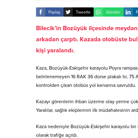
Paylaş
Tweetle
Gönder
P
Bilecik’in Bozüyük ilçesinde meydana
arkadan çarptı. Kazada otobüste bul
kişi yaralandı.
Kaza, Bozüyük-Eskişehir karayolu Poyra rampa
belirlenemeyen 16 RAK 36 dorse plakalı tır, 75 
kontrolden çıkan otobüs yol kenarına savruldu.
Kazayı görenlerin ihbarı üzerine olay yerine çok
Yaralılar, sağlık ekiplerinin ilk müdahalesinin a
Kaza nedeniyle Bozüyük-Eskişehir karayolu bir sü
olarak trafiğe açıldı.