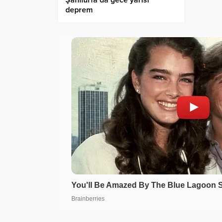
Şanlıurfa’da gece yarısı
deprem