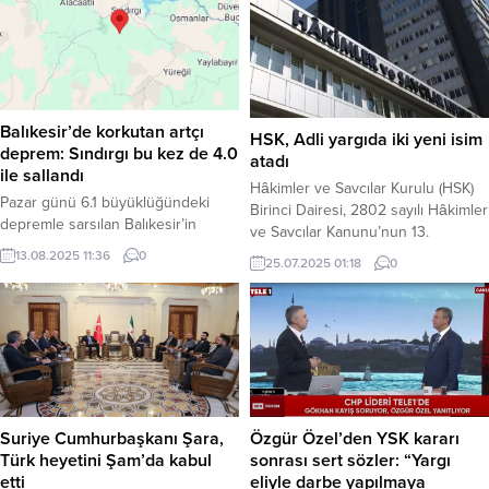
Balıkesir’de korkutan artçı
HSK, Adli yargıda iki yeni isim
deprem: Sındırgı bu kez de 4.0
atadı
ile sallandı
Hâkimler ve Savcılar Kurulu (HSK)
Pazar günü 6.1 büyüklüğündeki
Birinci Dairesi, 2802 sayılı Hâkimler
depremle sarsılan Balıkesir’in
ve Savcılar Kanunu’nun 13.
Sındırgı ilçesinde şiddetli artçı
maddesi gereğince, adli yargı
13.08.2025 11:36
0
25.07.2025 01:18
0
sarsıntılar devam ediyor. Kandilli
hâkim ve Cumhuriyet savcısı
Rasathanesi, bugün saat 11:11’de
adaylarının atama işlemlerini
bölgede 4.0 büyüklüğünde bir artçı
tamamladı.ı. 11 Temmuz 2025
deprem daha kaydedildiğini
tarihinde yapılan kura çekimi
duyurdu. Haber Merkezi – Pazar
sonucunda belirlenen atamalar,
günü meydana gelen ve 1 kişinin
bugünkü Resmi Gazete’de
hayatını kaybettiği, 29 kişinin de
kamuoyuyla paylaşıldı. Söz konusu
yaralandığı Sındırgı depreminin
atama kararlarına göre, Cumhuriyet
Suriye Cumhurbaşkanı Şara,
Özgür Özel’den YSK kararı
ardından bölgedeki sismik
Savcısı adayı Furkan...
Türk heyetini Şam’da kabul
sonrası sert sözler: “Yargı
hareketlilik...
etti
eliyle darbe yapılmaya