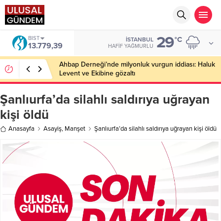
29
DOLAR
°C
İSTANBUL
47,7111
HAFIF YAĞMURLU
Şanlıurfa’da korkutan tarla yangını: 200 dönümlük
alan kül oldu!
Şanlıurfa’da silahlı saldırıya uğrayan
kişi öldü
Anasayfa
Asayiş
,
Manşet
Şanlıurfa’da silahlı saldırıya uğrayan kişi öldü