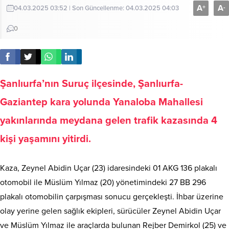
A
A
+
-
04.03.2025 03:52 | Son Güncellenme: 04.03.2025 04:03
0
Şanlıurfa’nın Suruç ilçesinde, Şanlıurfa-
Gaziantep kara yolunda Yanaloba Mahallesi
yakınlarında meydana gelen trafik kazasında 4
kişi yaşamını yitirdi.
Kaza, Zeynel Abidin Uçar (23) idaresindeki 01 AKG 136 plakalı
otomobil ile Müslüm Yılmaz (20) yönetimindeki 27 BB 296
plakalı otomobilin çarpışması sonucu gerçekleşti. İhbar üzerine
olay yerine gelen sağlık ekipleri, sürücüler Zeynel Abidin Uçar
ve Müslüm Yılmaz ile araçlarda bulunan Rejber Demirkol (25) ve