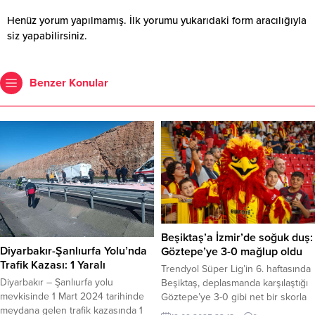
Henüz yorum yapılmamış. İlk yorumu yukarıdaki form aracılığıyla
siz yapabilirsiniz.
Benzer Konular
Beşiktaş’a İzmir’de soğuk duş:
Diyarbakır-Şanlıurfa Yolu’nda
Göztepe’ye 3-0 mağlup oldu
Trafik Kazası: 1 Yaralı
Trendyol Süper Lig’in 6. haftasında
Diyarbakır – Şanlıurfa yolu
Beşiktaş, deplasmanda karşılaştığı
mevkisinde 1 Mart 2024 tarihinde
Göztepe’ye 3-0 gibi net bir skorla
meydana gelen trafik kazasında 1
mağlup olarak ligdeki kötü gidişatını