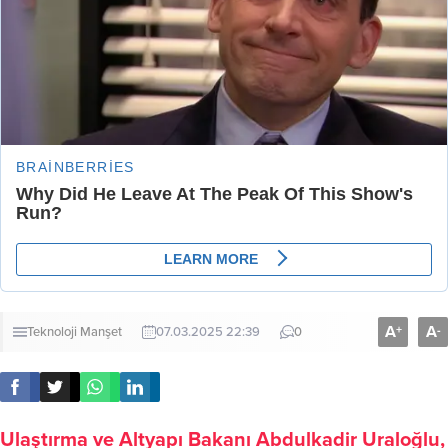
A
A
+
-
Teknoloji
Manşet
07.03.2025 22:39
0
Ulaştırma ve Altyapı Bakanı Abdulkadir Uraloğlu,