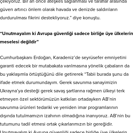
çekiyoruz. Bir an önce ateşkes sağlanması ve taraflar arasında
güven artırıcı önlem olarak havada ve denizde saldırıların
durdurulması fikrini destekliyoruz.” diye konuştu.
“Unutmayalım ki Avrupa güvenliği sadece birliğe üye ülkelerin
meselesi değildir”
Cumhurbaşkanı Erdoğan, Karadeniz’de seyrüsefer emniyetini
garanti edecek bir mutabakata varılmasına yönelik çabaların da
bu yaklaşımla örtüştüğünü dile getirerek “Tabii burada şunu da
ifade etmek durumundayım. Gerek savunma sanayimizin
Ukrayna’ya desteği gerek savaş şartlarına rağmen ülkeyi terk
etmeyen özel sektörümüzün katkıları ortadayken AB’nin
savunma ürünleri tedariki ve yeniden imar programlarının
dışında tutulmamızın izahının olmadığına inanıyoruz. AB’nin bu
tutumunu tadil etmesi ortak çıkarlarımızın bir gereğidir.
Unutmayalım ki Avrupa güvenliği sadece birliğe üye ülkelerin