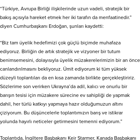
“Türkiye, Avrupa Birliği ilişkilerinde uzun vadeli, stratejik bir
bakış açısıyla hareket etmek her iki tarafın da menfaatinedir.”
diyen Cumhurbaşkanı Erdoğan, şunları kaydetti:
“Biz tam üyelik hedefimizi çok güçlü biçimde muhafaza
ediyoruz. Birliğin de artık stratejik ve vizyoner bir tutum
benimsemesini, dolayısıyla üyelik müzakerelerimizin bir an önce
canlandırılmasını bekliyoruz. Ümit ediyorum ki tüm yüksek
düzeyli toplantıları da en kısa zamanda birlikte gerçekleştiririz.
Sözlerime son verirken Ukrayna’da adil, kalıcı ve onurlu bir
barışın tesisi için müzakere sürecine ev sahipliği de yapmak
dahil, her türlü katkıyı yapmaya hazır olduğumuzun altını
çiziyorum. Bu düşüncelerle toplantımızın barış ve istikrar
yolunda hayırlı neticeler getirmesini temenni ediyorum.”
Toplantıda, İngiltere Başbakanı Keir Starmer, Kanada Başbakanı