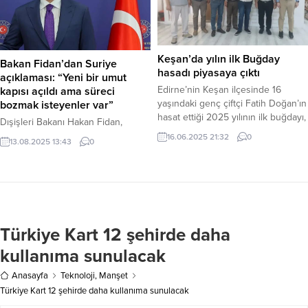
öncelikli hedefin genç kızın
bağlı Dağıtım Mahallesi’nde
ailesinin dua edebileceği bir mezar
(Dağeteği Mahallesi) meydana
yerinin tespit edilmesi olduğunu
geldi. Edinilen bilgiye göre, 3
belirtti. Haber Merkezi –CNN
kimliği belirsiz şahıs, gözlerine
Keşan’da yılın ilk Buğday
Türk’te katıldığı bir programda...
Bakan Fidan’dan Suriye
kestirdikleri bir...
hasadı piyasaya çıktı
açıklaması: “Yeni bir umut
Edirne’nin Keşan ilçesinde 16
kapısı açıldı ama süreci
yaşındaki genç çiftçi Fatih Doğan’ın
bozmak isteyenler var”
hasat ettiği 2025 yılının ilk buğdayı,
Dışişleri Bakanı Hakan Fidan,
Keşan Ticaret Borsası’nda
Suriye Dışişleri Bakanı Hasan Esad
16.06.2025 21:32
0
13.08.2025 13:43
0
düzenlenen törenle 13,50 TL’den
Şeybani ile düzenlediği ortak basın
satıldı. Törene, Keşan Ticaret
toplantısında, “8 Aralık’ta Suriye’de
Borsası Başkanı Necmi Kaymaz,
yeni bir sayfa açıldı. Bütün
Meclis Başkanı Kemalettin Uslu,
Suriyeliler ve bölge için yeni bir
Keşan Ticaret ve Sanayi Odası
umut kapısı aralandı,” dedi. Fidan,
Başkanı İsmail Şapçı, Keşan İlçe
ancak İsrail ve YPG gibi bazı
Tarım ve Orman Müdürü Göksel
Türkiye Kart 12 şehirde daha
aktörlerin bu olumlu süreci bozmak
Bilgin,...
için eylemler yaptığını belirtti.
kullanıma sunulacak
Haber...
Anasayfa
Teknoloji
,
Manşet
Türkiye Kart 12 şehirde daha kullanıma sunulacak