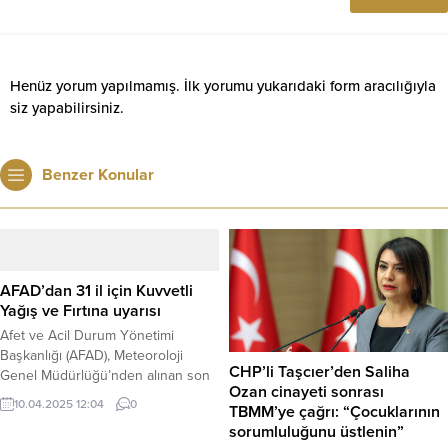
Henüz yorum yapılmamış. İlk yorumu yukarıdaki form aracılığıyla
siz yapabilirsiniz.
Benzer Konular
AFAD’dan 31 il için Kuvvetli
Yağış ve Fırtına uyarısı
Afet ve Acil Durum Yönetimi
Başkanlığı (AFAD), Meteoroloji
CHP’li Taşcıer’den Saliha
Genel Müdürlüğü’nden alınan son
Ozan cinayeti sonrası
bilgilere dayanarak bugün (10
10.04.2025 12:04
0
TBMM’ye çağrı: “Çocuklarının
Nisan 2025) için 31 ilde kuvvetli
sorumluluğunu üstlenin”
hava olayları beklendiğini duyurdu.