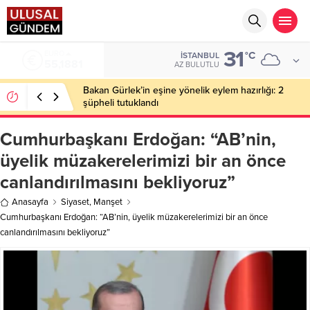
31
EURO
°C
İSTANBUL
55,1881
AZ BULUTLU
Bakan Gürlek’in eşine yönelik eylem hazırlığı: 2
şüpheli tutuklandı
Cumhurbaşkanı Erdoğan: “AB’nin,
üyelik müzakerelerimizi bir an önce
canlandırılmasını bekliyoruz”
Anasayfa
Siyaset
,
Manşet
Cumhurbaşkanı Erdoğan: “AB’nin, üyelik müzakerelerimizi bir an önce
canlandırılmasını bekliyoruz”