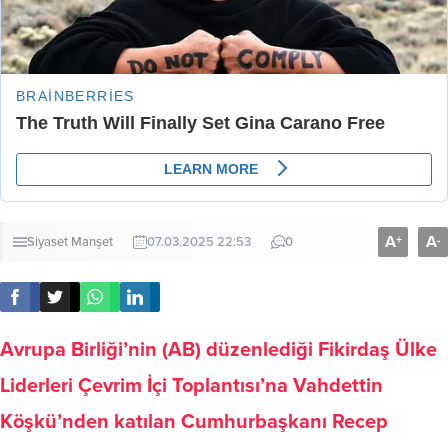
A
A
+
-
Siyaset
Manşet
07.03.2025 22:53
0
Avrupa Birliği’nin (AB) düzenlediği Fikirdaş Ülke
Liderleri Çevrim İçi Toplantısı’na Vahdettin
Köşkü’nden katılan Cumhurbaşkanı Recep