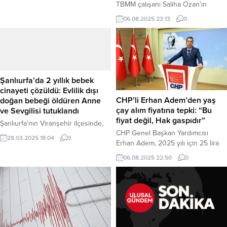
Bu kapsamda 29 il için “sarı”,
TBMM çalışanı Saliha Ozan’ın
Hakkari ve Van için ise “turuncu”
boşanma aşamasında olduğu erkek
06.08.2025 23:13
0
kodlu uyarı verildi. AFAD’dan
tarafından katledilmesinin ardından
yapılan açıklamaya göre, bugün
CHP Genel Başkan Yardımcısı
Doğu Anadolu’nun doğusu,
Gamze Taşcıer’den sert bir
Güneydoğu...
açıklama geldi. Cinayetin “kolektif
bir işbirliği ile işlendiğini” savunan
Taşcıer, Meclis Başkanı Numan
Şanlıurfa’da 2 yıllık bebek
Kurtulmuş’a seslenerek, “Saliha
cinayeti çözüldü: Evlilik dışı
Ozan’ın geride bıraktığı
CHP’li Erhan Adem’den yaş
doğan bebeği öldüren Anne
çocuklarının ömür boyu bakım ve
çay alım fiyatına tepki: “Bu
ve Sevgilisi tutuklandı
eğitim sorumluluğunu Türkiye
fiyat değil, Hak gaspıdır”
Şanlıurfa’nın Viranşehir ilçesinde,
Büyük Millet Meclisi üstlenmelidir,”...
CHP Genel Başkan Yardımcısı
30 Mart 2023 tarihinde yol
28.03.2025 18:04
0
Erhan Adem, 2025 yılı için 25 lira
kenarındaki bir menfezde bulunan
44 kuruş olarak açıklanan yaş çay
bebek cesediyle ilgili yürütülen
06.08.2025 22:50
0
alım fiyatını “hak gaspı” olarak
soruşturma sonuçlandı. Olayla ilgili
nitelendirdi. Adem, “Üretici zaten
olarak bebeğin annesi ve sevgilisi
bu fiyatı görmüyor, çayını 16 liraya
olduğu belirlenen iki şüpheli
vermek zorunda kalıyor. Buna
yakalanarak tutuklandı. Edinilen
sessiz kalmak, bu adaletsizliğe
bilgilere göre, Viranşehir’de 2 yıl
ortak olmaktır,” dedi. Haber Merkezi
önce evlilik dışı dünyaya getirdiği
– Cumhuriyet Halk Partisi (CHP)...
bebeğini öldüren Suriye uyruklu