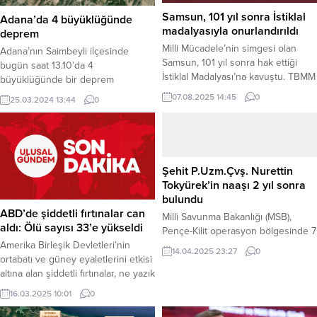
Samsun, 101 yıl sonra İstiklal
Adana’da 4 büyüklüğünde
madalyasıyla onurlandırıldı
deprem
Milli Mücadele’nin simgesi olan
Adana’nın Saimbeyli ilçesinde
Samsun, 101 yıl sonra hak ettiği
bugün saat 13.10’da 4
İstiklal Madalyası’na kavuştu. TBMM
büyüklüğünde bir deprem
Başkanı Numan Kurtulmuş’un
meydana geldi. Afet ve Acil Durum
07.08.2025 14:45
0
25.03.2024 13:44
0
katıldığı törenle, Samsun Mavnacılar
Yönetimi (AFAD) Başkanlığı’nın
Loncası’nın kahramanlığı anısına
internet sitesinde yer alan bilgiye
verilen madalya ve berat, Samsun
göre, 4 büyüklüğündeki depremin
Valisi Orhan Tavlı’ya takdim edildi.
merkez üssü Saimbeyli ilçesi olarak
Haber Merkezi – Türkiye Büyük
belirlendi. Depremin 7,02 kilometre
Şehit P.Uzm.Çvş. Nurettin
Millet Meclisi (TBMM), 11 Şubat
derinlikte gerçekleştiği kaydedildi.
Tokyürek’in naaşı 2 yıl sonra
1924’te Samsun Mavnacılar
An itibarıyla depremden dolayı
bulundu
Loncası’nın Milli Mücadele’de...
herhangi bir can kaybı veya
ABD’de şiddetli fırtınalar can
Milli Savunma Bakanlığı (MSB),
yaralanma...
aldı: Ölü sayısı 33’e yükseldi
Pençe-Kilit operasyon bölgesinde 7
Temmuz 2022 tarihinde şehit olan
Amerika Birleşik Devletleri’nin
14.04.2025 23:27
0
ve o tarihten beri naaşına
ortabatı ve güney eyaletlerini etkisi
ulaşılamayan Piyade Uzman Çavuş
altına alan şiddetli fırtınalar, ne yazık
Nurettin Tokyürek’in cansız
ki can kayıplarına neden olmaya
16.03.2025 10:01
0
bedenine ulaşıldığını duyurdu. MSB
devam ediyor. Son bilgilere göre,
tarafından yapılan yazılı açıklamada,
fırtınalar sonucu hayatını