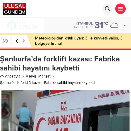
31
BIST
°C
İSTANBUL
13.779,39
AZ BULUTLU
Meteoroloji’den kritik uyarı: 3 ile kuvvetli yağış, 3
bölgeye fırtına!
Şanlıurfa’da forklift kazası: Fabrika
sahibi hayatını kaybetti
Anasayfa
Asayiş
,
Manşet
Şanlıurfa’da forklift kazası: Fabrika sahibi hayatını kaybetti