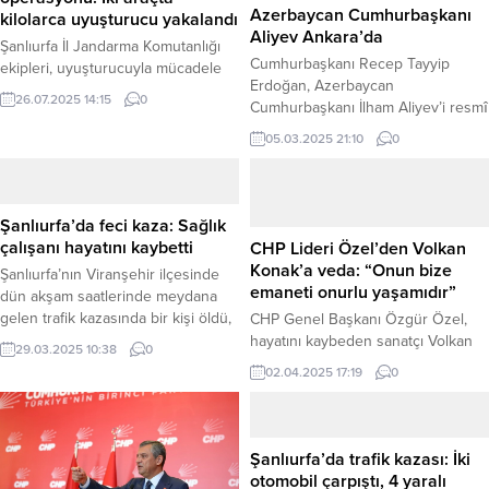
Azerbaycan Cumhurbaşkanı
kilolarca uyuşturucu yakalandı
Aliyev Ankara’da
Şanlıurfa İl Jandarma Komutanlığı
Cumhurbaşkanı Recep Tayyip
ekipleri, uyuşturucuyla mücadele
Erdoğan, Azerbaycan
kapsamında düzenledikleri başarılı
26.07.2025 14:15
0
Cumhurbaşkanı İlham Aliyev’i resmî
bir operasyonla zehir tacirlerine
törenle karşıladı. Aliyev, Iğdır-
ağır bir darbe vurdu. Karaköprü ve
05.03.2025 21:10
0
Nahçıvan doğal gaz boru hattının
Siverek ilçelerinde durdurulan iki
açılış töreni için Cumhurbaşkanlığı
araçta yapılan aramalarda toplam 6
Külliyesi’ne geldi. Cumhurbaşkanı
kilodan fazla skunk ve kubar esrar
Erdoğan, Aliyev’i Külliye’nin giriş
maddesi ele geçirilirken, olayla ilgili
Şanlıurfa’da feci kaza: Sağlık
kapısında karşıladı. Daha sonra
3 şüpheli hakkında adli işlem
çalışanı hayatını kaybetti
CHP Lideri Özel’den Volkan
Cumhurbaşkanı Erdoğan ve Aliyev,
başlatıldı. Şanlıurfa İl Jandarma
Konak’a veda: “Onun bize
Şanlıurfa’nın Viranşehir ilçesinde
merdivenlerde Türkiye ve
Komutanlığı,...
emaneti onurlu yaşamıdır”
dün akşam saatlerinde meydana
Azerbaycan bayrakları önünde
gelen trafik kazasında bir kişi öldü,
CHP Genel Başkanı Özgür Özel,
fotoğraf çektirdi. Ulusal Gündem
bir kişi yaralandı. Kaza, Viranşehir-
hayatını kaybeden sanatçı Volkan
sitesinden daha fazla şey...
29.03.2025 10:38
0
Siverek karayolunda bir hafif ticari
Konak için Trabzon Maçka’da
02.04.2025 17:19
0
araç ile bir otomobilin çarpışması
düzenlenen cenaze törenine
sonucu yaşandı. Edinilen bilgilere
katıldı. Özel, burada yaptığı
göre, plakaları henüz
konuşmada, “Hepimizin başı sağ
belirlenemeyen hafif ticari araç ile
olsun. Cenazelerde çokça söylenir,
Şanlıurfa’da trafik kazası: İki
otomobilin çarpışmasıyla olay
‘Yeri dolmaz’ diye. Herhalde bu
otomobil çarpıştı, 4 yaralı