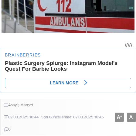
Asayiş
Manşet
A
A
+
-
07.03.2025 16:44 | Son Güncellenme: 07.03.2025 16:45
0