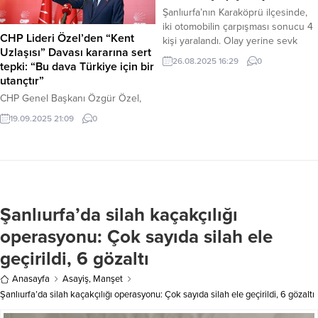
yerine jandarma ve sağlık ekipleri
cümlenin, bu ifadenin en karşılık
Şanlıurfa’nın Karaköprü ilçesinde,
sevk edildi. Kazada...
bulacağı, en söylenip de tam yerine
iki otomobilin çarpışması sonucu 4
geleceği yer varsa o da Volkan...
CHP Lideri Özel’den “Kent
kişi yaralandı. Olay yerine sevk
Uzlaşısı” Davası kararına sert
edilen sağlık ekipleri, yaralılara ilk
26.08.2025 16:29
0
tepki: “Bu dava Türkiye için bir
müdahaleyi yaptıktan sonra onları
utançtır”
hastaneye kaldırdı. Haber Merkezi
– Kaza, Akpıyar Mahallesi’nde
CHP Genel Başkanı Özgür Özel,
meydana geldi. Edinilen bilgiye
İstanbul’da görülen “Kent Uzlaşısı”
19.09.2025 21:09
0
göre, sürücülerinin kimliği henüz
davasında tutuklu sanıkların tahliye
belirlenemeyen 08 AF 425 ile 34
edilmemesi kararına çok sert tepki
EC 3707 plakalı otomobiller,
gösterdi. Özel, “Bir yandan ‘barış’
bilinmeyen bir...
deyip, diğer yandan Kürtlerin
belediye meclislerine seçilmesini
suç sayan anlayış samimi değildir.
Şanlıurfa’da silah kaçakçılığı
Bu davayla birlikte yaşama irademiz
hedef alınmaktadır” dedi. Haber
operasyonu: Çok sayıda silah ele
Merkezi – İstanbul’da devam eden
geçirildi, 6 gözaltı
ve...
Anasayfa
Asayiş
,
Manşet
Şanlıurfa’da silah kaçakçılığı operasyonu: Çok sayıda silah ele geçirildi, 6 gözaltı