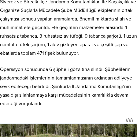
Siverek ve Birecik İlçe Jandarma Komutanlıkları ile Kaçakçılık ve
Organize Suçlarla Mücadele Şube Müdürlüğü ekiplerinin ortak
çalışması sonucu yapılan aramalarda, önemli miktarda silah ve
mühimmat ele geçirildi. Ele geçirilen malzemeler arasında 4
ruhsatsız tabanca, 3 ruhsatsız av tüfeği, 9 tabanca şarjörü, 1 uzun
namlulu tüfek şarjörü, 1 alev gizleyen aparat ve çeşitli çap ve
ebatlarda toplam 471 fişek bulunuyor.
Operasyon sonucunda 6 şüpheli gözaltına alındı. Şüphelilerin
jandarmadaki işlemlerinin tamamlanmasının ardından adliyeye
sevk edileceği belirtildi. Şanlıurfa İl Jandarma Komutanlığı’nın
yasa dışı silahlanmaya karşı mücadelesinin kararlılıkla devam
edeceği vurgulandı.