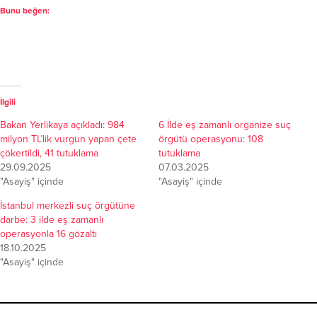
Bunu beğen:
İlgili
Bakan Yerlikaya açıkladı: 984
6 İlde eş zamanlı organize suç
milyon TL’lik vurgun yapan çete
örgütü operasyonu: 108
çökertildi, 41 tutuklama
tutuklama
29.09.2025
07.03.2025
"Asayiş" içinde
"Asayiş" içinde
İstanbul merkezli suç örgütüne
darbe: 3 ilde eş zamanlı
operasyonla 16 gözaltı
18.10.2025
"Asayiş" içinde