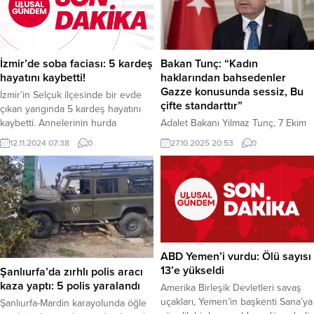
İzmir’de soba faciası: 5 kardeş
Bakan Tunç: “Kadın
hayatını kaybetti!
haklarından bahsedenler
Gazze konusunda sessiz, Bu
İzmir’in Selçuk ilçesinde bir evde
çifte standarttır”
çıkan yangında 5 kardeş hayatını
kaybetti. Annelerinin hurda
Adalet Bakanı Yılmaz Tunç, 7 Ekim
toplamak için evden ayrıldığı sırada
2023’ten bu yana Gazze’nin bir
12.11.2024 07:38
0
27.10.2025 20:53
0
çıkan yangının, elektrik sobasının
“açık hava hapishanesine”
devrilmesi sonucu meydana geldiği
dönüştüğünü belirterek, “Çocukları
tahmin ediliyor. Çevredekilerin
ağlatanları ve öldürenleri
ihbarı üzerine olay yerine itfaiye ve
lanetliyoruz,” dedi. Bakan Tunç,
sağlık ekipleri sevk edildi. Yangın
uluslararası kuruluşların ve kadın
söndürüldüğünde ise facianın
hakları derneklerinin sessizliğini
boyutu ortaya çıktı. Aynı odada
“çifte standart” olarak nitelendirdi.
bulunan 5...
Haber Merkezi – Adalet Bakanı
ABD Yemen’i vurdu: Ölü sayısı
Yılmaz Tunç, Gazze’de yaşanan
13’e yükseldi
Şanlıurfa’da zırhlı polis aracı
insanlık dramına ilişkin sert
kaza yaptı: 5 polis yaralandı
Amerika Birleşik Devletleri savaş
açıklamalarda bulundu....
uçakları, Yemen’in başkenti Sana’ya
Şanlıurfa-Mardin karayolunda öğle