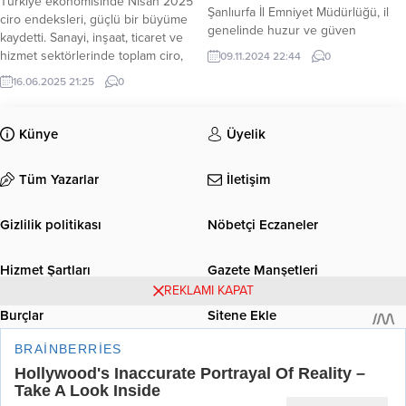
Türkiye ekonomisinde Nisan 2025
Şanlıurfa İl Emniyet Müdürlüğü, il
ciro endeksleri, güçlü bir büyüme
genelinde huzur ve güven
kaydetti. Sanayi, inşaat, ticaret ve
ortamının devamlılığını sağlamak,
hizmet sektörlerinde toplam ciro,
09.11.2024 22:44
0
asayiş olaylarını önlemek, suç ve
yıllık bazda yüzde 32,7 artarken,
16.06.2025 21:25
0
suçluları tespit etmek ve yakalamak
aylık bazda ise yüzde 0,8 yükseldi.
amacıyla geniş çaplı bir uygulama
TÜİK, Nisan ayına ilişkin Ciro
gerçekleştirdi. Operasyonda, 15 bin
Endeks verilerini açıkladı. Nisan
Künye
Üyelik
937 şahıs, 2 bin 478 araç, 175
2025 ciro endeksleri, Türkiye
motosiklet ve 24 umuma açık yer
ekonomisindeki canlılığın devam
ve iş yeri kontrol edildi.
Tüm Yazarlar
İletişim
ettiğini ortaya koyarken, özellikle
Operasyonda...
hizmet...
Gizlilik politikası
Nöbetçi Eczaneler
Hizmet Şartları
Gazete Manşetleri
REKLAMI KAPAT
Burçlar
Sitene Ekle
ULUSAL GÜNDEM