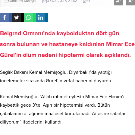
A
A
+
-
Gündem
Manşet
07.03.2025 21:42
0
Belgrad Ormanı’nda kaybolduktan dört gün
sonra bulunan ve hastaneye kaldırılan Mimar Ece
Gürel’in ölüm nedeni hipotermi olarak açıklandı.
Sağlık Bakanı Kemal Memişoğlu, Diyarbakır’da yaptığı
incelemeler sırasında Gürel’in vefat haberini duyurdu.
Kemal Memişoğlu, “Allah rahmet eylesin Mimar Ece Hanım’ı
kaybettik gece 3’te. Aşırı bir hipotermisi vardı. Bütün
çabalarımıza rağmen maalesef kurtulamadı. Ailesine sabırlar
diliyorum” ifadelerini kullandı.