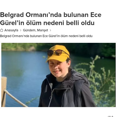
NSosyal’den yaptığı paylaşımda
sürücünün direksiyon hakimiyetini
“Tayland’da düzenlenen FIVB
kaybetmesi sonucu kaza yaptı.
Kadınlar Dünya Şampiyonası’nda
Belgrad Ormanı’nda bulunan Ece
Kazada araçta bulunan Halil
dünya 2’ncisi olarak ülkemizi
Kurtboğan yaralandı. İhbar üzerine
Gürel’in ölüm nedeni belli oldu
gururlandıran bir başarıya imza
olay...
atan A Milli Kadın Voleybol
Anasayfa
Gündem
,
Manşet
Takımı’mızı yürekten tebrik
Belgrad Ormanı’nda bulunan Ece Gürel’in ölüm nedeni belli oldu
ediyorum. Teşekkürler...