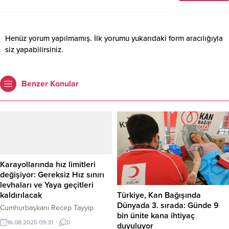
Henüz yorum yapılmamış. İlk yorumu yukarıdaki form aracılığıyla
siz yapabilirsiniz.
Benzer Konular
Karayollarında hız limitleri
değişiyor: Gereksiz Hız sınırı
levhaları ve Yaya geçitleri
Türkiye, Kan Bağışında
kaldırılacak
Dünyada 3. sırada: Günde 9
Cumhurbaşkanı Recep Tayyip
bin ünite kana ihtiyaç
Erdoğan’ın imzasıyla Resmi
16.08.2025 09:31
0
duyuluyor
Gazete’de yayımlanan genelgeyle,