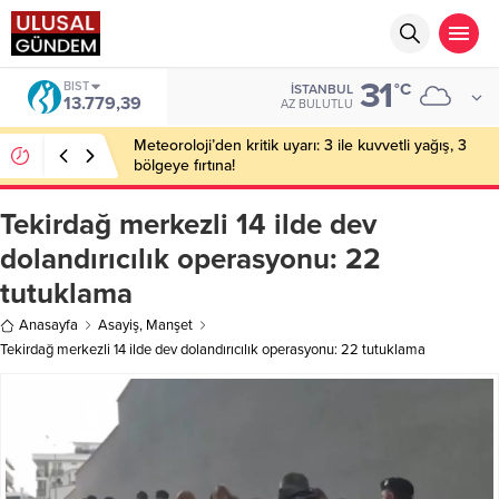
31
BIST
°C
İSTANBUL
13.779,39
AZ BULUTLU
Meteoroloji’den kritik uyarı: 3 ile kuvvetli yağış, 3
bölgeye fırtına!
Tekirdağ merkezli 14 ilde dev
dolandırıcılık operasyonu: 22
tutuklama
Anasayfa
Asayiş
,
Manşet
Tekirdağ merkezli 14 ilde dev dolandırıcılık operasyonu: 22 tutuklama