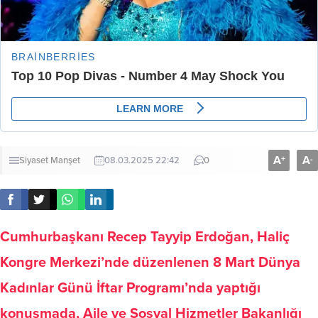
A
A
+
-
Siyaset
Manşet
08.03.2025 22:42
0
Cumhurbaşkanı Recep Tayyip Erdoğan, Haliç
Kongre Merkezi’nde düzenlenen 8 Mart Dünya
Kadınlar Günü İftar Programı’nda yaptığı
konuşmada, Aile ve Sosyal Hizmetler Bakanlığı