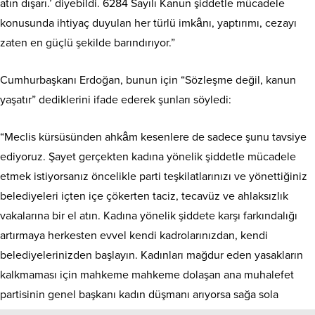
atın dışarı.’ diyebildi. 6284 Sayılı Kanun şiddetle mücadele
konusunda ihtiyaç duyulan her türlü imkânı, yaptırımı, cezayı
zaten en güçlü şekilde barındırıyor.”
Cumhurbaşkanı Erdoğan, bunun için “Sözleşme değil, kanun
yaşatır” dediklerini ifade ederek şunları söyledi:
“Meclis kürsüsünden ahkâm kesenlere de sadece şunu tavsiye
ediyoruz. Şayet gerçekten kadına yönelik şiddetle mücadele
etmek istiyorsanız öncelikle parti teşkilatlarınızı ve yönettiğiniz
belediyeleri içten içe çökerten taciz, tecavüz ve ahlaksızlık
vakalarına bir el atın. Kadına yönelik şiddete karşı farkındalığı
artırmaya herkesten evvel kendi kadrolarınızdan, kendi
belediyelerinizden başlayın. Kadınları mağdur eden yasakların
kalkmaması için mahkeme mahkeme dolaşan ana muhalefet
partisinin genel başkanı kadın düşmanı arıyorsa sağa sola
sataşmasın, gitsin önce aynaya baksın, partisinin kötü siciliyle