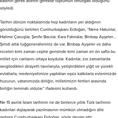
kadının gerek ailenin gerekse toplumun omurgası olduğunu
söyledi.
Tarihin dönüm noktalarında hep kadınların yer aldığının
görüldüğünü belirten Cumhurbaşkanı Erdoğan, “Nene Hatunlar,
Halime Çavuşlar, Şerife Bacılar, Kara Fatmalar, Binbaşı Ayşeler…
Şimdi artık tuğgenerallerimiz de var. Binbaşı Ayşeler ve daha
niceleri kimi zaman cephe gerisinde kimi zaman en ön safta bu
millet için canlarını ortaya koydular. Kadınlar, zor zamanlarda
sergiledikleri dirayetli tavırlarıyla, yetiştirdikleri yiğit ve yürekli
evlatlarla, medeniyetimize yaptıkları eşsiz katkılarla evlerimizde
huzurun, vatanımızda dirliğin, milletimizin fertleri arasında
birliğin teminatı oldular.” ifadesini kullandı.
Ne 15 asırlık İslam tarihinin ne de binlerce yıllık Türk tarihinin
kadınları dışlayarak yazılmasının mümkün olmadığını dile
getiren Cumhurbaşkanı Erdoğan, şöyle devam etti: