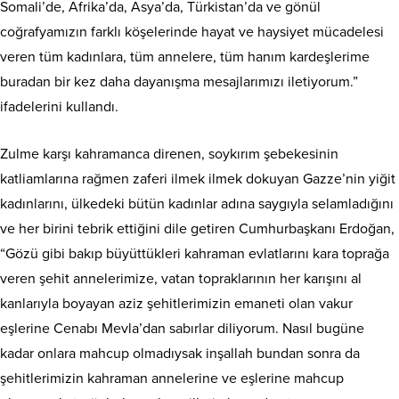
Somali’de, Afrika’da, Asya’da, Türkistan’da ve gönül
coğrafyamızın farklı köşelerinde hayat ve haysiyet mücadelesi
veren tüm kadınlara, tüm annelere, tüm hanım kardeşlerime
buradan bir kez daha dayanışma mesajlarımızı iletiyorum.”
ifadelerini kullandı.
Zulme karşı kahramanca direnen, soykırım şebekesinin
katliamlarına rağmen zaferi ilmek ilmek dokuyan Gazze’nin yiğit
kadınlarını, ülkedeki bütün kadınlar adına saygıyla selamladığını
ve her birini tebrik ettiğini dile getiren Cumhurbaşkanı Erdoğan,
“Gözü gibi bakıp büyüttükleri kahraman evlatlarını kara toprağa
veren şehit annelerimize, vatan topraklarının her karışını al
kanlarıyla boyayan aziz şehitlerimizin emaneti olan vakur
eşlerine Cenabı Mevla’dan sabırlar diliyorum. Nasıl bugüne
kadar onlara mahcup olmadıysak inşallah bundan sonra da
şehitlerimizin kahraman annelerine ve eşlerine mahcup