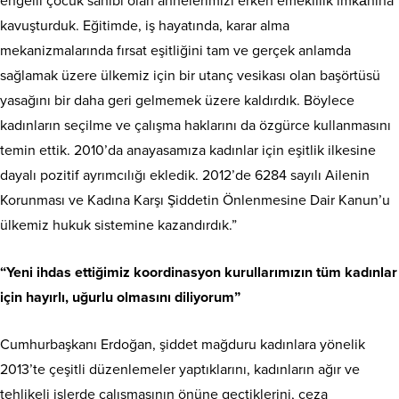
engelli çocuk sahibi olan annelerimizi erken emeklilik imkânına
kavuşturduk. Eğitimde, iş hayatında, karar alma
mekanizmalarında fırsat eşitliğini tam ve gerçek anlamda
sağlamak üzere ülkemiz için bir utanç vesikası olan başörtüsü
yasağını bir daha geri gelmemek üzere kaldırdık. Böylece
kadınların seçilme ve çalışma haklarını da özgürce kullanmasını
temin ettik. 2010’da anayasamıza kadınlar için eşitlik ilkesine
dayalı pozitif ayrımcılığı ekledik. 2012’de 6284 sayılı Ailenin
Korunması ve Kadına Karşı Şiddetin Önlenmesine Dair Kanun’u
ülkemiz hukuk sistemine kazandırdık.”
“Yeni ihdas ettiğimiz koordinasyon kurullarımızın tüm kadınlar
için hayırlı, uğurlu olmasını diliyorum”
Cumhurbaşkanı Erdoğan, şiddet mağduru kadınlara yönelik
2013’te çeşitli düzenlemeler yaptıklarını, kadınların ağır ve
tehlikeli işlerde çalışmasının önüne geçtiklerini, ceza