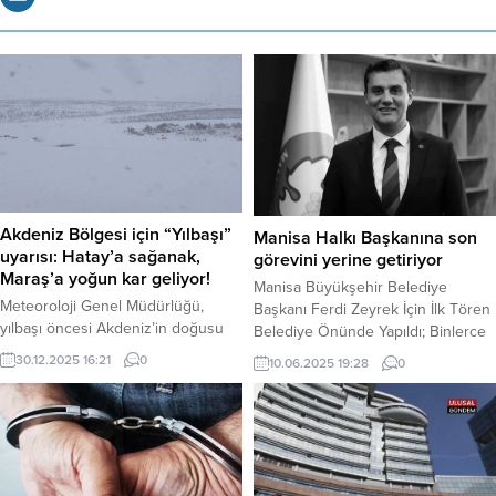
Akdeniz Bölgesi için “Yılbaşı”
Manisa Halkı Başkanına son
uyarısı: Hatay’a sağanak,
görevini yerine getiriyor
Maraş’a yoğun kar geliyor!
Manisa Büyükşehir Belediye
Meteoroloji Genel Müdürlüğü,
Başkanı Ferdi Zeyrek İçin İlk Tören
yılbaşı öncesi Akdeniz’in doğusu
Belediye Önünde Yapıldı; Binlerce
için kritik bir uyarı yayınladı. 31
Vatandaş Sevilen Başkanı Son
30.12.2025 16:21
0
10.06.2025 19:28
0
Aralık Çarşamba günü ilk
Yolculuğuna Uğurladı. Manisa Celal
saatlerden itibaren Hatay’da
Bayar Üniversitesi Hafsa Sultan
kuvvetli sağanak, Kahramanmaraş
Hastanesi’nde yaşamını yitiren
ile Adana ve Osmaniye’nin yüksek
Manisa Büyükşehir Belediye
kesimlerinde ise yoğun kar yağışı
Başkanı Ferdi Zeyrek için, bugün
bekleniyor. Ankara – Meteoroloji
belediye binası önünde duygusal