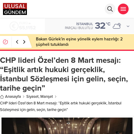
32
EURO
°C
İSTANBUL
55,1152
PARÇALI BULUTLU
Bakan Gürlek’in eşine yönelik eylem hazırlığı: 2
şüpheli tutuklandı
CHP lideri Özel’den 8 Mart mesajı:
“Eşitlik artık hukuki gerçeklik,
İstanbul Sözleşmesi için gelin, seçin,
tarihe geçin”
Anasayfa
Siyaset
,
Manşet
CHP lideri Özel’den 8 Mart mesajı: “Eşitlik artık hukuki gerçeklik, İstanbul
Sözleşmesi için gelin, seçin, tarihe geçin”