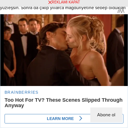
REKLAMI KAPAT
yüzleşsin. Sonra da çıkıp yıllarca mağduriyetine sebep oldukları
başörtülü kadınlardan özür dilesin.”
Cumhurbaşkanı Erdoğan, şöyle devam etti:
“Dün meclis üyesi hanım kardeşimize yönelik sergilenen
küstahlık ve faşizm, 28 Şubat zihniyetinin CHP’de hâlâ devam
ettiğini bir kez daha göstermiştir. Kadınlara had bildirme
edepsizliği bir CHP geleneğidir. CHP’nin genlerine işlemiştir.
Aradan geçen onca süreye rağmen hiç değişmemiştir. Dün
tekrar görüldüğü üzere, CHP kadın düşmanı bir partidir. CHP,
kadınların fikirlerini özgürce ifade etmesine tahammülü
olmayan, baskıcı, nobran, faşist bir siyasi teşekküldür. CHP kadın
düşmanlığıyla maruf zihniyetinden ne kadar erken kurtulursa,
Abone ol
bünyelerindeki rezillikleri ne kadar kısa sürede temizlerse hem
ülkemiz hem de kadınlar için büyük bir iyilik yapmış olur. Bunu