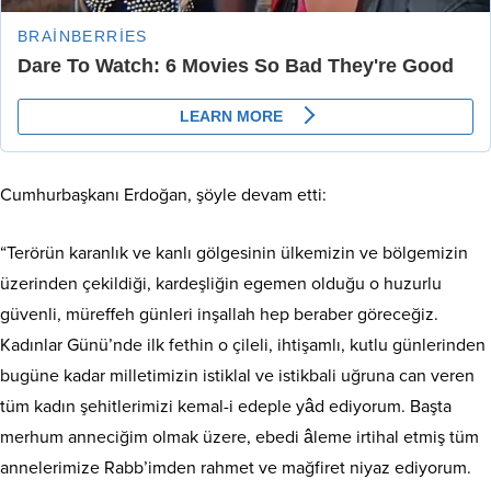
Cumhurbaşkanı Erdoğan, şöyle devam etti:
“Terörün karanlık ve kanlı gölgesinin ülkemizin ve bölgemizin
üzerinden çekildiği, kardeşliğin egemen olduğu o huzurlu
güvenli, müreffeh günleri inşallah hep beraber göreceğiz.
Kadınlar Günü’nde ilk fethin o çileli, ihtişamlı, kutlu günlerinden
bugüne kadar milletimizin istiklal ve istikbali uğruna can veren
tüm kadın şehitlerimizi kemal-i edeple yâd ediyorum. Başta
merhum anneciğim olmak üzere, ebedi âleme irtihal etmiş tüm
annelerimize Rabb’imden rahmet ve mağfiret niyaz ediyorum.