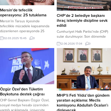
Genel Müdürlüğü, 30 Aralık 2025
tören düzenlendi. İlk tören öncesi
tarihinde yayınladığı 426 numaralı
belediye binasına Türk Bayrağı ve...
Mersin’de tefecilik
“Meteorolojik Uyarı” ile
operasyonu: 25 tutuklama
CHP’de 2 belediye başkanı
vatandaşları...
ihraç istemiyle disipline sevk
Mersin’in Tarsus ilçesinde
edildi
tefecilikle mücadele kapsamında
düzenlenen operasyonda 25
Cumhuriyet Halk Partisi’nde (CHP)
şüpheli tutuklandı. Mersin Emniyet
sular durulmuyor. Son dönemde
02.03.2025 15:45
0
Müdürlüğü Kaçakçılık ve Organize
parti içinde yaşanan hareketli
12.06.2026 17:04
0
Suçlarla Mücadele (KOM) Şube
günlerin ardından, genel merkez
Müdürlüğü ve Tarsus İlçe Emniyet
yönetimi disiplin mekanizmasını bu
Müdürlüğü KOM Büro Amirliği
kez yerel yönetimler için işletti.
ekiplerinin koordineli çalışmasıyla
CHP Parti Sözcüsü Müslim Sarı,
gerçekleştirilen operasyonda,
gerçekleştirilen Merkez Yönetim
tefecilik yaparak haksız kazanç
Kurulu (MYK) toplantısında alınan
elde eden 40 şüpheli gözaltına
kararları açıklayarak iki ön emli
alındı. Operasyon sonucunda
belediye başkanının partiden kesin
yapılan aramalarda çok...
ihraç talebiyle Yüksek Disiplin...
Özgür Özel’den Tüketim
Boykotuna destek çağrısı
MHP’li Feti Yıldız’dan gündem
yaratan açıklama: Meclis
CHP Genel Başkanı Özgür Özel,
komisyonu Abdullah Öcalan’ı
sosyal medya hesabı üzerinden
dinleyecek
yaptığı açıklamayla, üniversite