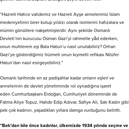
“Hazreti Hatice validemiz ve Hazreti Ayşe annelerimiz İslam
medeniyetinin birer kutup yıldızı olarak isimlerini hafızalara ve
mümin gönüllere nakşetmişlerdir. Aynı şekilde Osmanlı
Devleti’nin kurucusu Osman Gazi’yi rahmetle yâd ederken,
onun muhterem eşi Bala Hatun’u nasıl unutabiliriz? Orhan
Gazi’ye gösterdiğimiz hürmeti onun kıymetli refikası Nilüfer
Hatun’dan nasıl esirgeyebiliriz.”
Osmanlı tarihinde en az padişahlar kadar onların eşleri ve
annelerinin de devlet yönetiminde rol oynadığına işaret
eden Cumhurbaşkanı Erdoğan, Cumhuriyet döneminde de
Fatma Aliye Topuz, Halide Edip Adıvar, Safiye Ali, Satı Kadın gibi
pek çok kadının, yaşadıkları yıllara damga vurduğunu belirtti.
“Batı’dan bile önce kadınlar, ülkemizde 1934 yılında seçme ve