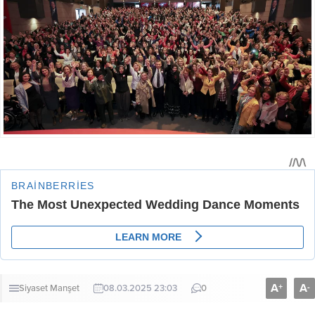
A
A
+
-
Siyaset
Manşet
08.03.2025 23:03
0