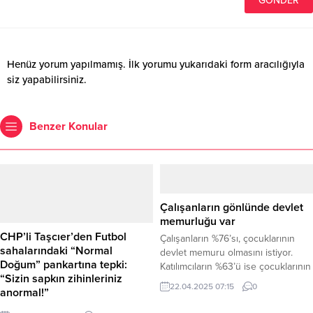
Henüz yorum yapılmamış. İlk yorumu yukarıdaki form aracılığıyla
siz yapabilirsiniz.
Benzer Konular
Çalışanların gönlünde devlet
memurluğu var
CHP’li Taşcıer’den Futbol
Çalışanların %76’sı, çocuklarının
sahalarındaki “Normal
devlet memuru olmasını istiyor.
Doğum” pankartına tepki:
Katılımcıların %63’ü ise çocuklarının
“Sizin sapkın zihinleriniz
ofis ortamında, masa başı bir işte
22.04.2025 07:15
0
anormal!”
çalışmasını tercih ediyor. Türkiye
genelinde binlerce çalışanla yapılan
CHP Genel Başkan Yardımcısı