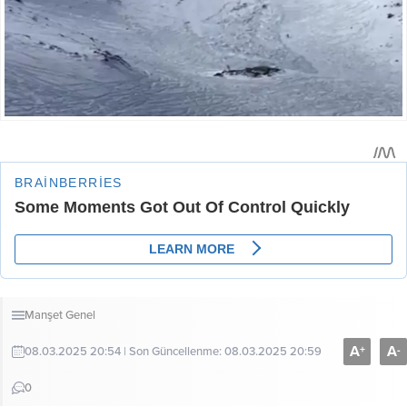
Manşet
Genel
A
A
+
-
08.03.2025 20:54 | Son Güncellenme: 08.03.2025 20:59
0