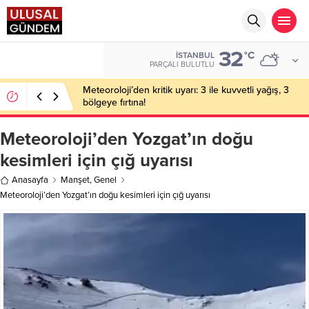
32
BIST
°C
İSTANBUL
13.703,13
PARÇALI BULUTLU
Meteoroloji’den kritik uyarı: 3 ile kuvvetli yağış, 3
bölgeye fırtına!
Meteoroloji’den Yozgat’ın doğu
kesimleri için çığ uyarısı
Anasayfa
Manşet
,
Genel
Meteoroloji’den Yozgat’ın doğu kesimleri için çığ uyarısı