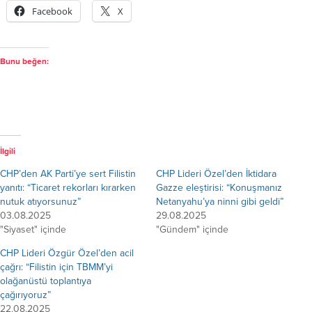
Facebook
X
Bunu beğen:
İlgili
CHP’den AK Parti’ye sert Filistin
CHP Lideri Özel’den İktidara
yanıtı: “Ticaret rekorları kırarken
Gazze eleştirisi: “Konuşmanız
nutuk atıyorsunuz”
Netanyahu’ya ninni gibi geldi”
03.08.2025
29.08.2025
"Siyaset" içinde
"Gündem" içinde
CHP Lideri Özgür Özel’den acil
çağrı: “Filistin için TBMM’yi
olağanüstü toplantıya
çağırıyoruz”
22.08.2025