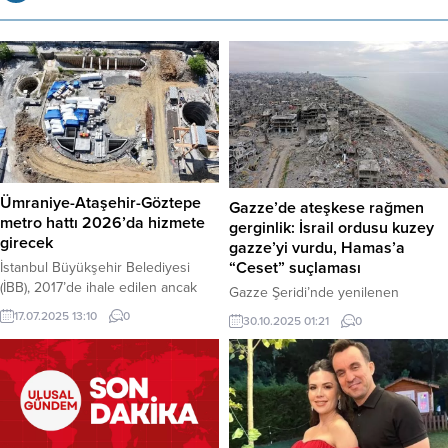
Ümraniye-Ataşehir-Göztepe
Gazze’de ateşkese rağmen
metro hattı 2026’da hizmete
gerginlik: İsrail ordusu kuzey
girecek
gazze’yi vurdu, Hamas’a
“Ceset” suçlaması
İstanbul Büyükşehir Belediyesi
(İBB), 2017’de ihale edilen ancak
Gazze Şeridi’nde yenilenen
2018’de finansman yetersizliği
ateşkese rağmen İsrail ordusu,
17.07.2025 13:10
0
30.10.2025 01:21
0
nedeniyle duran Ümraniye-
Gazze’nin kuzeyindeki Beyt
Ataşehir-Göztepe Metro Hattı
Lahiya’da “terörist altyapısı” olarak
projesini 2019’da uluslararası
nitelendirdiği bir hedefi
kredilerle yeniden başlattı. 11
bombaladığını duyurdu. Bölgede
istasyondan oluşan 13 km’lik hatta,
tansiyon devam ederken, Hamas’ın
yüzde 88,2 fiziki ilerleme sağlandı.
rehinelerin kalıntılarını teslim etme
475 milyon Euro kredi temin edilen