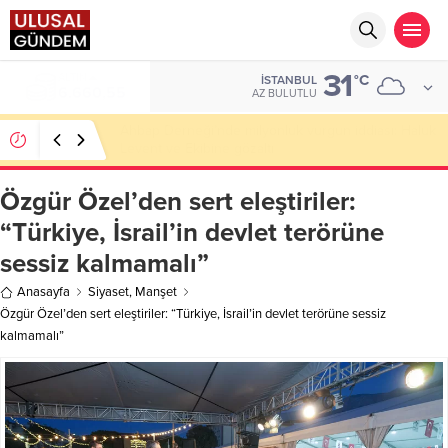
31
ALTIN
°C
İSTANBUL
6.660,55
AZ BULUTLU
Ahbap Derneği’nde milyonluk vurgun iddiası: Haluk
Levent ve Ekibine gözaltı
Özgür Özel’den sert eleştiriler:
“Türkiye, İsrail’in devlet terörüne
sessiz kalmamalı”
Anasayfa
Siyaset
,
Manşet
Özgür Özel’den sert eleştiriler: “Türkiye, İsrail’in devlet terörüne sessiz
kalmamalı”