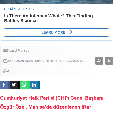
Siyaset
Manşet
A
A
+
-
09.03.2025 13:28 | Son Güncellenme: 09.03.2025 13:29
0
Cumhuriyet Halk Partisi (CHP) Genel Başkanı
Özgür Özel, Manisa’da düzenlenen iftar