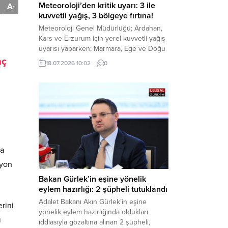
Meteoroloji’den kritik uyarı: 3 ile
A
-
kuvvetli yağış, 3 bölgeye fırtına!
Meteoroloji Genel Müdürlüğü; Ardahan,
Kars ve Erzurum için yerel kuvvetli yağış
uyarısı yaparken; Marmara, Ege ve Doğu
Anadolu’nun belirli kesimlerinde ise
aç
18.07.2026 10:02
0
saatte 60 kilometre hıza ulaşabilecek
kuvvetli rüzgarlara karşı vatandaşları
tedbirli olmaya çağırdı. Haber Merkezi –
Çevre, Şehircilik ve İklim Değişikliği
Bakanlığı Meteoroloji Genel Müdürlüğü,
ülke genelini kapsayan son hava...
ca
lyon
.
Bakan Gürlek’in eşine yönelik
eylem hazırlığı: 2 şüpheli tutuklandı
Adalet Bakanı Akın Gürlek’in eşine
rini
yönelik eylem hazırlığında oldukları
ı
iddiasıyla gözaltına alınan 2 şüpheli,