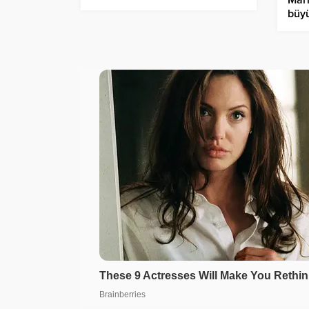
Mar
büy
depr
sall