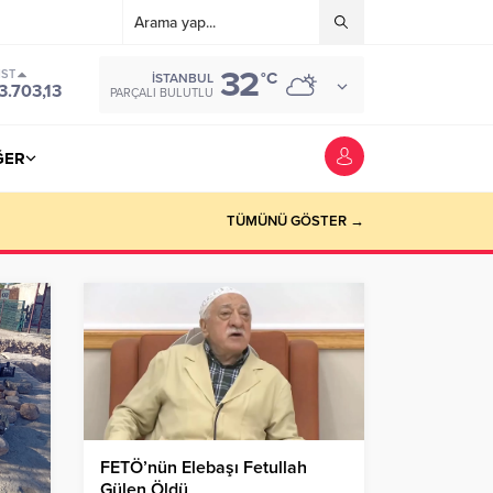
32
IST
°C
İSTANBUL
3.703,13
PARÇALI BULUTLU
ĞER
TÜMÜNÜ GÖSTER →
FETÖ’nün Elebaşı Fetullah
Gülen Öldü