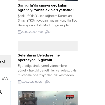
Şanlıurfa’da sınava geç kalan
öğrenciyi zabıta ekipleri yetiştirdi!
Şanlıurfa’da Yükseköğretim Kurumları
Sınavı (YKS) heyecanı yaşanırken, Haliliye
Belediyesi Zabıta Müdürlüğü ekipleri
geleceğini belirleyecek sınava geç kalma
20.06.2026 17:00
0
tehlikesiyle karşı karşıya kalan bir
öğrencinin yardımına Hızır gibi yetişti.
Haber Merkezi – Geleceklerini
şekillendirmek için YKS salonlarının
yolunu tutan binlerce aday arasında,
Seferihisar Belediyesi’ne
sınav yerine zamanında ulaşamayan bir
operasyon: 6 gözaltı
 ol
öğrenci büyük bir panik yaşadı....
Ege bölgesinde yerel yönetimlere
yönelik hukuki denetimler ve yolsuzlukla
mücadele operasyonları hız kesmeden
devam ediyor. İzmir’in turistik ilçelerinden
17.06.2026 09:26
0
Seferihisar Belediyesi, sabah saatlerinde
düzenlenen şok bir rüşvet
operasyonuyla sarsıldı. Haber Merkezi –
İzmir Cumhuriyet Başsavcılığı
koordinesinde yürütülen geniş kapsamlı