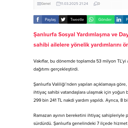
Genel
11.03.2025 21:24
0
Paylaş
Tweetle
Gönder
P
Şanlıurfa Sosyal Yardımlaşma ve Da
sahibi ailelere yönelik yardımlarını ö
Vakıflar, bu dönemde toplamda 53 milyon TL’yi 
dağıtımı gerçekleştirdi.
Şanlıurfa Valiliği’nden yapılan açıklamaya gör
ihtiyaç sahibi vatandaşlara ulaşmak için yoğun 
299 bin 241 TL nakdi yardım yapıldı. Ayrıca, 8 bi
Ramazan ayının bereketini ihtiyaç sahipleriyle p
sürdürdü. Şanlıurfa genelindeki 7 ilçede hizmet