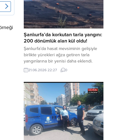
Kanunu’na muhalefet”, “suçtan
kaynaklanan mal varlığı değerlerini
aklama” ve “örgüt” suçlamaları
kapsamında derinleştirildiği bildirildi.
Haber Merkezi – Soruşturmanın
örneği
odağında, özellikle 6 Şubat...
Şanlıurfa’da korkutan tarla yangını:
200 dönümlük alan kül oldu!
Şanlıurfa’da hasat mevsiminin gelişiyle
birlikte yürekleri ağza getiren tarla
yangınlarına bir yenisi daha eklendi.
Hilvan ilçesinde çıkan yangında, 50
21.06.2026 22:27
0
dönümü biçilmemiş buğday olmak üzere
toplam 200 dönümlük arazi alevlere
teslim olarak küle döndü. Haber Merkezi
– Yangın, Şanlıurfa’nın Hilvan ilçesine
bağlı Agilmuz köyünde meydana geldi.
Edinilen bilgilere göre, henüz
belirlenemeyen...