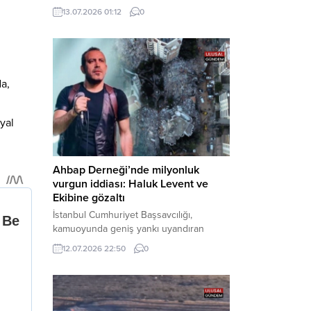
çıkarıldıkları mahkemece tutuklanarak
13.07.2026 01:12
0
cezaevine gönderildi. Haber Merkezi –
Bakırköy Cumhuriyet Başsavcılığı
tarafından yürütülen geniş kapsamlı
soruşturma çerçevesinde gözaltına
alınan şüphelilerin emniyetteki işlemleri
da,
tamamlandı. Güvenlik birimlerindeki
sorgularının ardından yoğun güvenlik
önlemleri altında adliyeye sevk edilen
yal
U.Y. ve...
Ahbap Derneği’nde milyonluk
vurgun iddiası: Haluk Levent ve
Ekibine gözaltı
İstanbul Cumhuriyet Başsavcılığı,
kamuoyunda geniş yankı uyandıran
Ahbap Derneği’ne yönelik kapsamlı bir
12.07.2026 22:50
0
soruşturma başlattığını ve Dernek
Başkanı Haluk Levent dâhil bazı
şüphelilerin gözaltına alındığını açıkladı.
Yürütülen tahkikatın “Dernekler