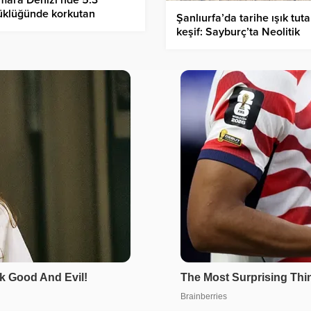
mara Denizi’nde 5.3
üklüğünde korkutan
Şanlıurfa’da tarihe ışık tut
em! İstanbul ve çevre iller
keşif: Sayburç’ta Neolitik
andı
Döneme ait gizemli figürler
bulundu