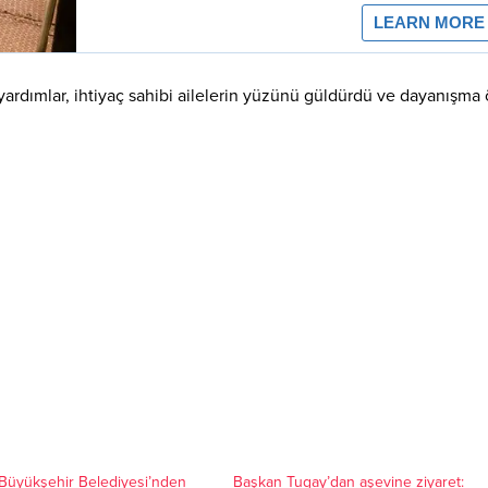
ardımlar, ihtiyaç sahibi ailelerin yüzünü güldürdü ve dayanışma 
 Büyükşehir Belediyesi’nden
Başkan Tugay’dan aşevine ziyaret: