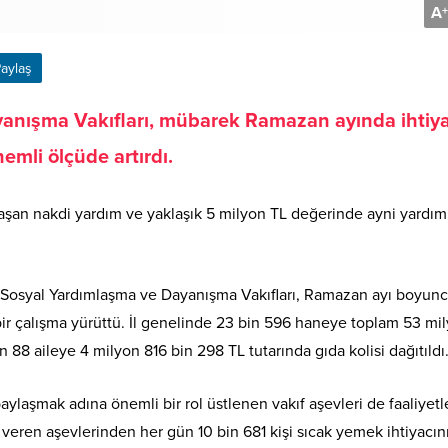
A
+
aylaş
yanışma Vakıfları, mübarek Ramazan ayında ihtiy
nemli ölçüde artırdı.
aşan nakdi yardım ve yaklaşık 5 milyon TL değerinde ayni yardım
e, Sosyal Yardımlaşma ve Dayanışma Vakıfları, Ramazan ayı boyun
bir çalışma yürüttü. İl genelinde 23 bin 596 haneye toplam 53 mi
n 88 aileye 4 milyon 816 bin 298 TL tutarında gıda kolisi dağıtıldı
aylaşmak adına önemli bir rol üstlenen vakıf aşevleri de faaliyetle
 veren aşevlerinden her gün 10 bin 681 kişi sıcak yemek ihtiyacın