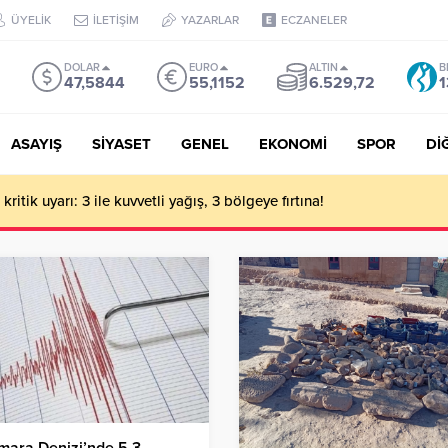
ÜYELİK
İLETİŞİM
YAZARLAR
ECZANELER
DOLAR
EURO
ALTIN
B
47,5844
55,1152
6.529,72
1
ASAYIŞ
SİYASET
GENEL
EKONOMİ
SPOR
Dİ
ritik uyarı: 3 ile kuvvetli yağış, 3 bölgeye fırtına!