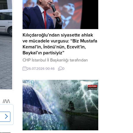
Kılıçdaroğlu’ndan siyasette ahlak
ve mücadele vurgusu: “Biz Mustafa
Kemal’in, İnönü’nün, Ecevit’in,
Baykal’ın partisiyiz”
CHP İstanbul İl Başkanlığı tarafından
düzenlenen Üye Katılım Töreni’nde
26.07.2026 00:46
0
konuşan Kemal Kılıçdaroğlu; partinin
tarihsel misyonundan siyasette ahlaka,
beşli çetelerle mücadeleden Aile
Destekleri Sigortası’na kadar birçok kritik
konuda sert ve net mesajlar verdi. Haber
Merkezi – CHP Genel Başkanı Kemal
Kılıçdaroğlu, Rauf Denktaş Kültür
Merkezi’nde gerçekleştirilen ve yeni
üyelere rozetlerinin takıldığı...