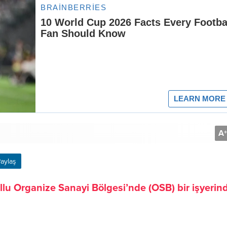
A
+
aylaş
u Organize Sanayi Bölgesi’nde (OSB) bir işyerin