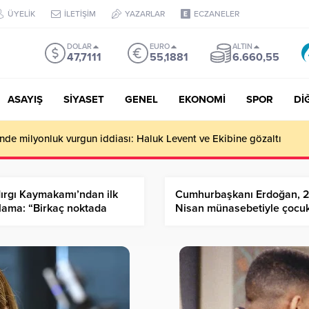
ÜYELİK
İLETİŞİM
YAZARLAR
ECZANELER
DOLAR
EURO
ALTIN
47,7111
55,1881
6.660,55
ASAYIŞ
SİYASET
GENEL
EKONOMİ
SPOR
Dİ
de milyonluk vurgun iddiası: Haluk Levent ve Ekibine gözaltı
ırgı Kaymakamı’ndan ilk
Cumhurbaşkanı Erdoğan, 
lama: “Birkaç noktada
Nisan münasebetiyle çocuk
m var, Ekiplerimiz sahada”
misafir etti