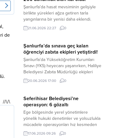
Kanunu’na muhalefet”, “suçtan
Şanlıurfa’da hasat mevsiminin gelişiyle
kaynaklanan mal varlığı değerlerini
birlikte yürekleri ağza getiren tarla
aklama” ve “örgüt” suçlamaları
yangınlarına bir yenisi daha eklendi.
kapsamında derinleştirildiği bildirildi.
Hilvan ilçesinde çıkan yangında, 50
l,
Haber Merkezi – Soruşturmanın
21.06.2026 22:27
0
dönümü biçilmemiş buğday olmak üzere
odağında, özellikle 6 Şubat...
ri de
toplam 200 dönümlük arazi alevlere
teslim olarak küle döndü. Haber Merkezi
Şanlıurfa’da sınava geç kalan
– Yangın, Şanlıurfa’nın Hilvan ilçesine
öğrenciyi zabıta ekipleri yetiştirdi!
bağlı Agilmuz köyünde meydana geldi.
Şanlıurfa’da Yükseköğretim Kurumları
Edinilen bilgilere göre, henüz
Sınavı (YKS) heyecanı yaşanırken, Haliliye
belirlenemeyen...
Belediyesi Zabıta Müdürlüğü ekipleri
dü.
geleceğini belirleyecek sınava geç kalma
20.06.2026 17:00
0
tehlikesiyle karşı karşıya kalan bir
öğrencinin yardımına Hızır gibi yetişti.
Haber Merkezi – Geleceklerini
Seferihisar Belediyesi’ne
şekillendirmek için YKS salonlarının
operasyon: 6 gözaltı
yolunu tutan binlerce aday arasında,
Ege bölgesinde yerel yönetimlere
sınav yerine zamanında ulaşamayan bir
yönelik hukuki denetimler ve yolsuzlukla
öğrenci büyük bir panik yaşadı....
mücadele operasyonları hız kesmeden
devam ediyor. İzmir’in turistik ilçelerinden
17.06.2026 09:26
0
Seferihisar Belediyesi, sabah saatlerinde