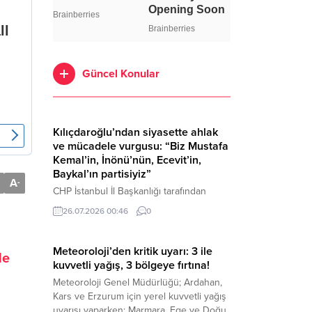
Güncel Konular
Kılıçdaroğlu’ndan siyasette ahlak
ve mücadele vurgusu: “Biz Mustafa
Kemal’in, İnönü’nün, Ecevit’in,
Baykal’ın partisiyiz”
A
-
CHP İstanbul İl Başkanlığı tarafından
düzenlenen Üye Katılım Töreni’nde
26.07.2026 00:46
0
konuşan Kemal Kılıçdaroğlu; partinin
tarihsel misyonundan siyasette ahlaka,
beşli çetelerle mücadeleden Aile
Meteoroloji’den kritik uyarı: 3 ile
de
Destekleri Sigortası’na kadar birçok kritik
kuvvetli yağış, 3 bölgeye fırtına!
konuda sert ve net mesajlar verdi. Haber
Meteoroloji Genel Müdürlüğü; Ardahan,
Merkezi – CHP Genel Başkanı Kemal
Kars ve Erzurum için yerel kuvvetli yağış
Kılıçdaroğlu, Rauf Denktaş Kültür
uyarısı yaparken; Marmara, Ege ve Doğu