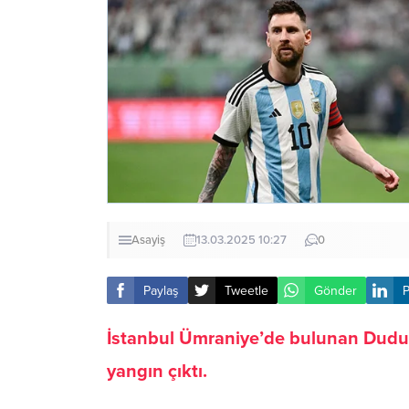
Asayiş
13.03.2025 10:27
0
Paylaş
Tweetle
Gönder
P
İstanbul Ümraniye’de bulunan Dudull
yangın çıktı.