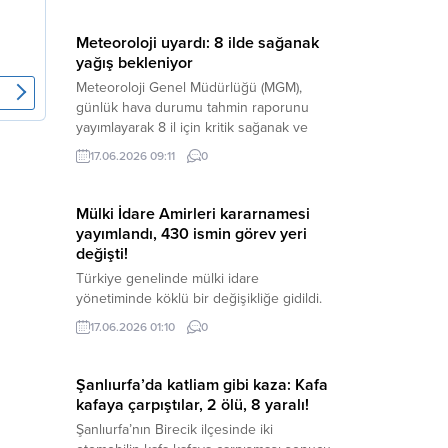
düzenlenen şok bir rüşvet
operasyonuyla sarsıldı. Haber Merkezi –
Meteoroloji uyardı: 8 ilde sağanak
İzmir Cumhuriyet Başsavcılığı
yağış bekleniyor
koordinesinde yürütülen geniş kapsamlı
Meteoroloji Genel Müdürlüğü (MGM),
yolsuzluk ve mali suçlar soruşturması
günlük hava durumu tahmin raporunu
kapsamında düğmeye basıldı. Edinilen ilk
yayımlayarak 8 il için kritik sağanak ve
bilgilere göre,...
gök gürültülü sağanak yağış uyarısında
17.06.2026 09:11
0
bulundu. Yağışların yerel olarak etkili
olması beklendiğinden, vatandaşların ani
sel, su baskını ve yıldırım düşmesi gibi
Mülki İdare Amirleri kararnamesi
olumsuzluklara karşı tedbirli olmaları
yayımlandı, 430 ismin görev yeri
istendi. Haber Merkezi – Meteoroloji
değişti!
Genel Müdürlüğü’nün son hava...
Türkiye genelinde mülki idare
yönetiminde köklü bir değişikliğe gidildi.
İçişleri Bakanlığı merkez ve taşra
17.06.2026 01:10
0
teşkilatında görev yapan yüzlerce vali
yardımcısı ve kaymakamı kapsayan Mülki
İdare Amirleri Atama Kararnamesi, Resmi
Şanlıurfa’da katliam gibi kaza: Kafa
Gazete’de yayımlanarak resmen
kafaya çarpıştılar, 2 ölü, 8 yaralı!
yürürlüğe girdi. Haber Merkezi – Resmi
Şanlıurfa’nın Birecik ilçesinde iki
Gazete’de yayımlanan kararname