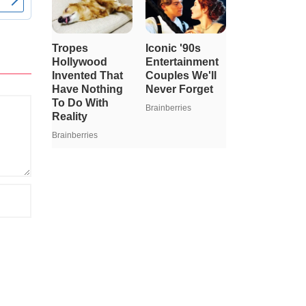
bazda en dikkat çekici yükseliş canlı
kümes hayvanları ve yumurta grubunda
görüldü. Haber Merkezi – Türkiye
İstatistik...