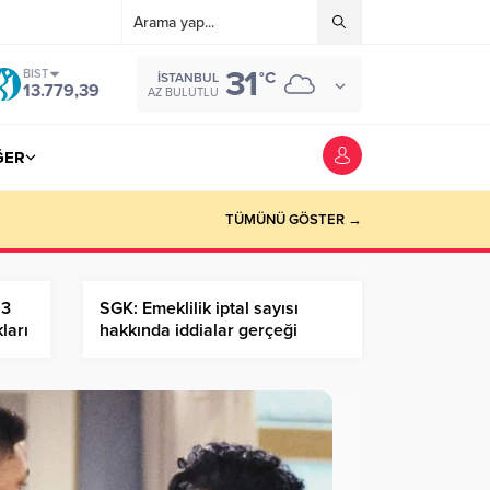
31
BIST
°C
İSTANBUL
13.779,39
AZ BULUTLU
ĞER
TÜMÜNÜ GÖSTER →
23
SGK: Emeklilik iptal sayısı
ları
hakkında iddialar gerçeği
yansıtmıyor