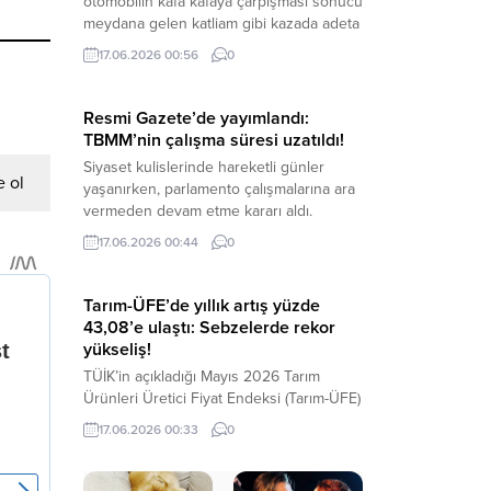
otomobilin kafa kafaya çarpışması sonucu
doğrultusunda, İçişleri Bakanlığı
meydana gelen katliam gibi kazada adeta
bünyesindeki 430 mülki idare amirinin
can pazarı yaşandı. Her iki aracın da
görev...
17.06.2026 00:56
0
demir yığınına döndüğü feci kazada 2 kişi
hayatını kaybederken, 8 kişi de yaralandı.
Haber Merkezi – Kaza, Birecik-Suruç D-
Resmi Gazete’de yayımlandı:
400 kara yolunun Yanaloba mevkisinde
TBMM’nin çalışma süresi uzatıldı!
meydana geldi. Edinilen bilgilere göre,...
Siyaset kulislerinde hareketli günler
 ol
yaşanırken, parlamento çalışmalarına ara
vermeden devam etme kararı aldı.
Normal şartlarda 1 Temmuz’da tatile
17.06.2026 00:44
0
girmesi beklenen Türkiye Büyük Millet
Meclisi’nin (TBMM) çalışma süresi, alınan
Genel Kurul kararıyla uzatıldı. İlgili karar
Tarım-ÜFE’de yıllık artış yüzde
Resmi Gazete’de yayımlanarak resmen
43,08’e ulaştı: Sebzelerde rekor
yürürlüğe girdi. Haber Merkezi – Türkiye
yükseliş!
Büyük Millet Meclisi’nin tatil takviminde
TÜİK’in açıkladığı Mayıs 2026 Tarım
değişikliğe...
Ürünleri Üretici Fiyat Endeksi (Tarım-ÜFE)
verilerine göre üretici fiyatları yıllık bazda
17.06.2026 00:33
0
yüzde 43,08 oranında arttı. En yüksek
artış yüzde 113,35 ile sebze ve yumru
bitkiler grubunda kaydedilirken, aylık