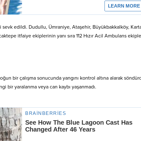
bi sevk edildi. Dudullu, Ümraniye, Ataşehir, Büyükbakkalköy, Karta
tepe itfaiye ekiplerinin yanı sıra 112 Hızır Acil Ambulans ekiple
 yoğun bir çalışma sonucunda yangını kontrol altına alarak söndür
gi bir yaralanma veya can kaybı yaşanmadı.