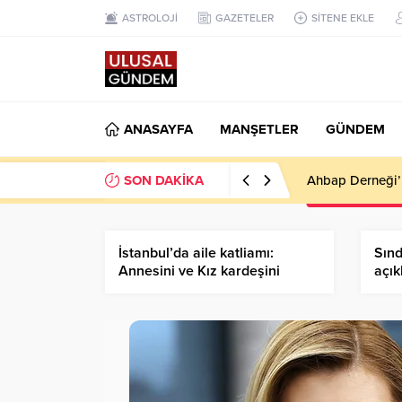
ASTROLOJİ
GAZETELER
SİTENE EKLE
ANASAYFA
MANŞETLER
GÜNDEM
SON DAKİKA
Ahbap Derneği’n
İstanbul’da aile katliamı:
Sınd
Annesini ve Kız kardeşini
açık
öldürdükten sonra camide
yıkı
intihar etti