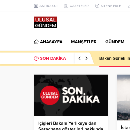
ASTROLOJİ
GAZETELER
SİTENE EKLE
ANASAYFA
MANŞETLER
GÜNDEM
SON DAKİKA
Ahbap Derneği’n
İçişleri Bakanı Yerlikaya’dan
İsta
Saraçhane gösterileri hakkında