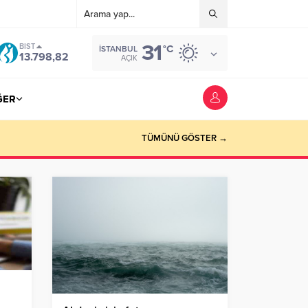
31
BIST
°C
İSTANBUL
13.798,82
AÇIK
ĞER
TÜMÜNÜ GÖSTER →