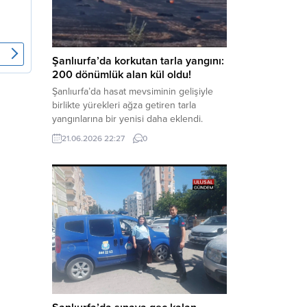
aklama” ve “örgüt” suçlamaları
kapsamında derinleştirildiği bildirildi.
Haber Merkezi – Soruşturmanın
odağında, özellikle 6 Şubat...
Şanlıurfa’da korkutan tarla yangını:
200 dönümlük alan kül oldu!
Şanlıurfa’da hasat mevsiminin gelişiyle
birlikte yürekleri ağza getiren tarla
yangınlarına bir yenisi daha eklendi.
Hilvan ilçesinde çıkan yangında, 50
21.06.2026 22:27
0
dönümü biçilmemiş buğday olmak üzere
toplam 200 dönümlük arazi alevlere
teslim olarak küle döndü. Haber Merkezi
– Yangın, Şanlıurfa’nın Hilvan ilçesine
bağlı Agilmuz köyünde meydana geldi.
Edinilen bilgilere göre, henüz
belirlenemeyen...