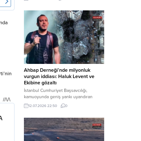
cezaevine gönderildi. Haber Merkezi –
Bakırköy Cumhuriyet Başsavcılığı
tarafından yürütülen geniş kapsamlı
soruşturma çerçevesinde gözaltına
ında
alınan şüphelilerin emniyetteki işlemleri
tamamlandı. Güvenlik birimlerindeki
sorgularının ardından yoğun güvenlik
önlemleri altında adliyeye sevk edilen
U.Y. ve...
Ahbap Derneği’nde milyonluk
ti’nin
vurgun iddiası: Haluk Levent ve
Ekibine gözaltı
İstanbul Cumhuriyet Başsavcılığı,
kamuoyunda geniş yankı uyandıran
Ahbap Derneği’ne yönelik kapsamlı bir
12.07.2026 22:50
0
soruşturma başlattığını ve Dernek
Başkanı Haluk Levent dâhil bazı
şüphelilerin gözaltına alındığını açıkladı.
Yürütülen tahkikatın “Dernekler
Kanunu’na muhalefet”, “suçtan
kaynaklanan mal varlığı değerlerini