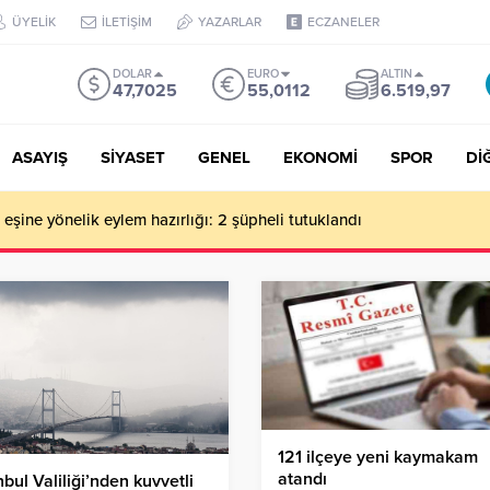
ÜYELİK
İLETİŞİM
YAZARLAR
ECZANELER
DOLAR
EURO
ALTIN
47,7025
55,0112
6.519,97
ASAYIŞ
SİYASET
GENEL
EKONOMİ
SPOR
Dİ
de milyonluk vurgun iddiası: Haluk Levent ve Ekibine gözaltı
121 ilçeye yeni kaymakam
atandı
nbul Valiliği’nden kuvvetli