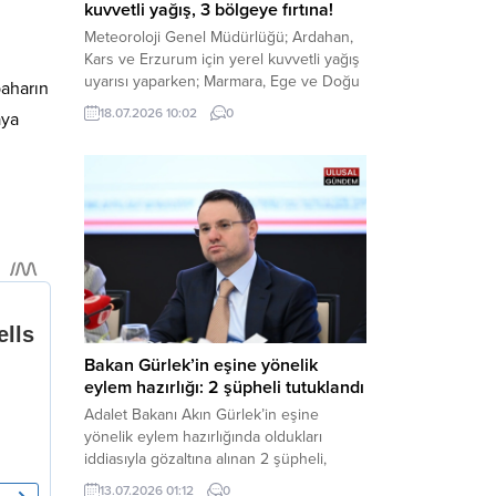
kuvvetli yağış, 3 bölgeye fırtına!
Meteoroloji Genel Müdürlüğü; Ardahan,
Kars ve Erzurum için yerel kuvvetli yağış
uyarısı yaparken; Marmara, Ege ve Doğu
baharın
Anadolu’nun belirli kesimlerinde ise
18.07.2026 10:02
0
aya
saatte 60 kilometre hıza ulaşabilecek
kuvvetli rüzgarlara karşı vatandaşları
tedbirli olmaya çağırdı. Haber Merkezi –
Çevre, Şehircilik ve İklim Değişikliği
Bakanlığı Meteoroloji Genel Müdürlüğü,
ülke genelini kapsayan son hava...
Bakan Gürlek’in eşine yönelik
eylem hazırlığı: 2 şüpheli tutuklandı
Adalet Bakanı Akın Gürlek’in eşine
yönelik eylem hazırlığında oldukları
iddiasıyla gözaltına alınan 2 şüpheli,
çıkarıldıkları mahkemece tutuklanarak
13.07.2026 01:12
0