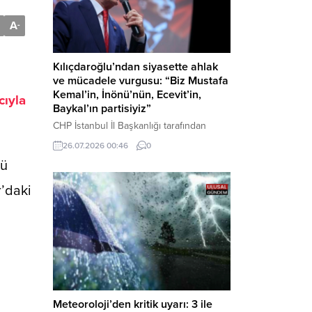
A
-
Kılıçdaroğlu’ndan siyasette ahlak
ve mücadele vurgusu: “Biz Mustafa
Kemal’in, İnönü’nün, Ecevit’in,
cıyla
Baykal’ın partisiyiz”
CHP İstanbul İl Başkanlığı tarafından
düzenlenen Üye Katılım Töreni’nde
26.07.2026 00:46
0
konuşan Kemal Kılıçdaroğlu; partinin
nü
tarihsel misyonundan siyasette ahlaka,
beşli çetelerle mücadeleden Aile
r’daki
Destekleri Sigortası’na kadar birçok kritik
konuda sert ve net mesajlar verdi. Haber
Merkezi – CHP Genel Başkanı Kemal
Kılıçdaroğlu, Rauf Denktaş Kültür
Merkezi’nde gerçekleştirilen ve yeni
üyelere rozetlerinin takıldığı...
Meteoroloji’den kritik uyarı: 3 ile