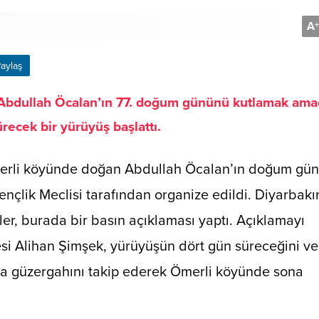
A
+
aylaş
ri Abdullah Öcalan’ın 77. doğum gününü kutlamak ama
recek bir yürüyüş başlattı.
 Ömerli köyünde doğan Abdullah Öcalan’ın doğum gü
nçlik Meclisi tarafından organize edildi. Diyarbakı
er, burada bir basın açıklaması yaptı. Açıklamayı
si Alihan Şimşek, yürüyüşün dört gün süreceğini ve
rfa güzergahını takip ederek Ömerli köyünde sona