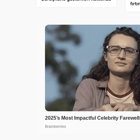
fırt
açıklama: 6 polis yaralandı