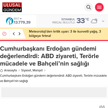
33
DOLAR
°C
İSTANBUL
47,6961
PARÇALI BULUTLU
Bakan Gürlek’in eşine yönelik eylem hazırlığı: 2
şüpheli tutuklandı
Cumhurbaşkanı Erdoğan gündemi
değerlendirdi: ABD ziyareti, Terörle
mücadele ve Bahçeli’nin sağlığı
Anasayfa
Siyaset
,
Manşet
Cumhurbaşkanı Erdoğan gündemi değerlendirdi: ABD ziyareti, Terörle mücadele
ve Bahçeli’nin sağlığı