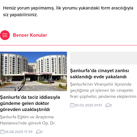
Henüz yorum yapılmamış. İlk yorumu yukarıdaki form aracılığıyla
siz yapabilirsiniz.
Benzer Konular
Şanlıurfa’da cinayet zanlısı
saklandığı evde yakalandı
Şanlıurfa’nın Viranşehir ilçesinde
geçtiğimiz yıl işlenen bir cinayetin
firari şüphelisi, jandarma ekiplerinin
Şanlıurfa’da taciz iddiasıyla
düzenlediği operasyonla yakalandı.
gündeme gelen doktor
20.03.2025 01:51
0
Viranşehir Kaymakamlığı’nın sosyal
görevden uzaklaştırıldı
medya hesabından yapılan
Şanlıurfa Eğitim ve Araştırma
açıklamaya göre, 22 Eylül 2024
Hastanesi’nde görevli Op. Dr.
tarihinde meydana gelen kasten
A.Y.’nin, bir hasta yakınına sosyal
26.08.2025 17:39
0
öldürme olayının şüphelisi Ş.A. (30),
medya üzerinden taciz içerikli