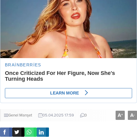
A
A
+
-
Genel
Manşet
05.04.2025 17:59
0