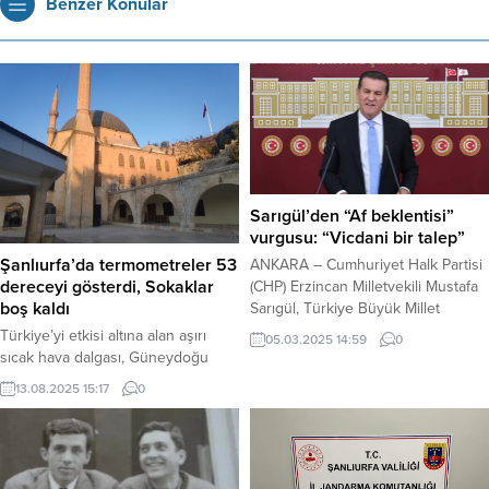
Benzer Konular
Sarıgül’den “Af beklentisi”
vurgusu: “Vicdani bir talep”
Şanlıurfa’da termometreler 53
ANKARA – Cumhuriyet Halk Partisi
dereceyi gösterdi, Sokaklar
(CHP) Erzincan Milletvekili Mustafa
boş kaldı
Sarıgül, Türkiye Büyük Millet
Meclisi’nde (TBMM) düzenlediği
Türkiye’yi etkisi altına alan aşırı
05.03.2025 14:59
0
basın toplantısında, toplumda
sıcak hava dalgası, Güneydoğu
önemli bir “af beklentisi” olduğunu
Anadolu Bölgesi’nde en sert
13.08.2025 15:17
0
dile getirdi. Sarıgül, bu beklentinin
yüzünü gösteriyor.
görmezden gelinemeyeceğini ve
Termometrelerin gölgede dahi 53
TBMM gündemine gelecek yargı
santigrat dereceyi gösterdiği
paketine eklenmesi gerektiğini
Şanlıurfa’da, sokaklar boşalırken
savundu. Roblox Erişim Engeli
vatandaşlar serinlemek için çareyi