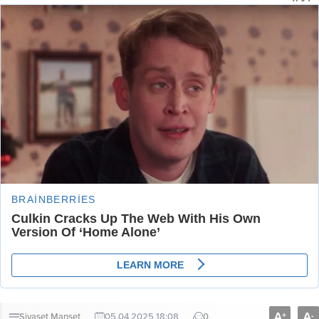
A
A
+
-
Siyaset
Manşet
05.04.2025 18:08
0