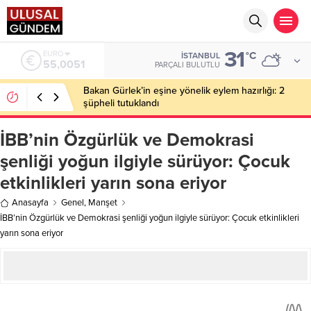
31
EURO
°C
İSTANBUL
55,0051
PARÇALI BULUTLU
Bakan Gürlek’in eşine yönelik eylem hazırlığı: 2
şüpheli tutuklandı
İBB’nin Özgürlük ve Demokrasi
şenliği yoğun ilgiyle sürüyor: Çocuk
etkinlikleri yarın sona eriyor
Anasayfa
Genel
,
Manşet
İBB’nin Özgürlük ve Demokrasi şenliği yoğun ilgiyle sürüyor: Çocuk etkinlikleri
yarın sona eriyor