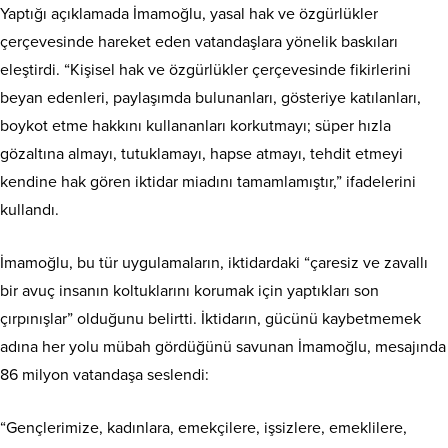
Yaptığı açıklamada İmamoğlu, yasal hak ve özgürlükler
çerçevesinde hareket eden vatandaşlara yönelik baskıları
eleştirdi. “Kişisel hak ve özgürlükler çerçevesinde fikirlerini
beyan edenleri, paylaşımda bulunanları, gösteriye katılanları,
boykot etme hakkını kullananları korkutmayı; süper hızla
gözaltına almayı, tutuklamayı, hapse atmayı, tehdit etmeyi
kendine hak gören iktidar miadını tamamlamıştır,” ifadelerini
kullandı.
İmamoğlu, bu tür uygulamaların, iktidardaki “çaresiz ve zavallı
bir avuç insanın koltuklarını korumak için yaptıkları son
çırpınışlar” olduğunu belirtti. İktidarın, gücünü kaybetmemek
adına her yolu mübah gördüğünü savunan İmamoğlu, mesajında
86 milyon vatandaşa seslendi:
“Gençlerimize, kadınlara, emekçilere, işsizlere, emeklilere,