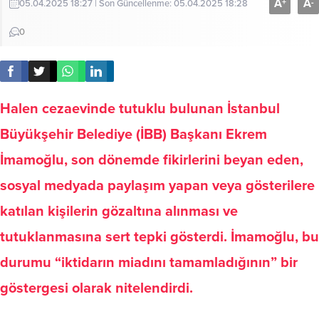
A
A
+
-
05.04.2025 18:27 | Son Güncellenme: 05.04.2025 18:28
0
Halen cezaevinde tutuklu bulunan İstanbul
Büyükşehir Belediye (İBB) Başkanı Ekrem
İmamoğlu, son dönemde fikirlerini beyan eden,
sosyal medyada paylaşım yapan veya gösterilere
katılan kişilerin gözaltına alınması ve
tutuklanmasına sert tepki gösterdi. İmamoğlu, bu
durumu “iktidarın miadını tamamladığının” bir
göstergesi olarak nitelendirdi.