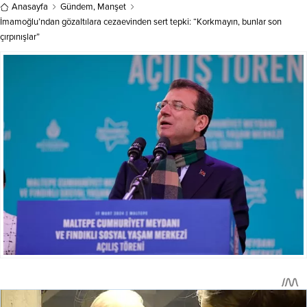
Anasayfa
Gündem
,
Manşet
memnuniyet duyduğunu belirterek
İmamoğlu’ndan gözaltılara cezaevinden sert tepki: “Korkmayın, bunlar son
Azerbaycan...
çırpınışlar”