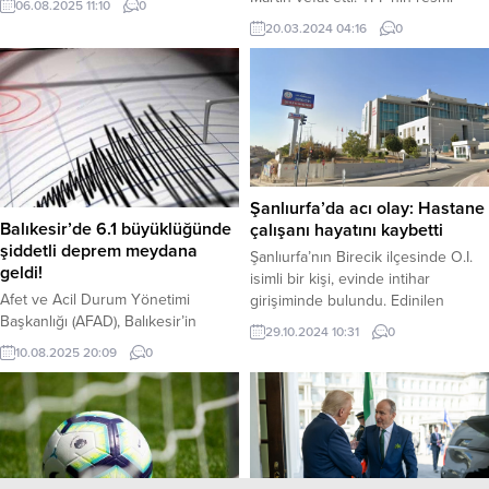
06.08.2025 11:10
0
İrfan Demet, 8 Ağustos Cuma
Twitter hesabından yapılan
20.03.2024 04:16
0
gecesinden itibaren
açıklamada şu ifadelere yer verildi:
Gaziosmanpaşa-Beşiktaş ve
“Türk futbolunun değerli
Göktürk-Taksim hatlarının 24 saat
isimlerinden, A Millî Takımımızın
kesintisiz hizmet vereceğini
eski futbolcusu Ersen Martin’in
duyurdu. İstanbul – İstanbul’da
vefat ettiğini derin bir üzüntü ile
gece toplu ulaşımını kullanan
öğrenmiş bulunuyoruz. Merhum
vatandaşlar için sevindirici bir
Ersen Martin’e Allah’tan rahmet;
haber geldi. İETT, mevcut gece
kederli ailesine, yakınlarına ve...
Şanlıurfa’da acı olay: Hastane
hatlarına iki yeni ve...
Balıkesir’de 6.1 büyüklüğünde
çalışanı hayatını kaybetti
şiddetli deprem meydana
Şanlıurfa’nın Birecik ilçesinde O.I.
geldi!
isimli bir kişi, evinde intihar
Afet ve Acil Durum Yönetimi
girişiminde bulundu. Edinilen
Başkanlığı (AFAD), Balıkesir’in
bilgilere göre O.I., evinde kendini
29.10.2024 10:31
0
Sındırgı ilçesinde Richter ölçeğine
iple asarak intihar etmeye çalıştı.
10.08.2025 20:09
0
göre 6.1 büyüklüğünde şiddetli bir
Yakınları tarafından bulunduğunda
deprem meydana geldiğini
ise hala hayattaydı. Hemen olay
duyurdu. Yerin 11 kilometre
yerine çağrılan sağlık ve polis
derinliğinde gerçekleşen
ekipleri, ilk müdahalenin ardından
sarsıntının, çevre illerden de
O.I.’yı ambulansla Birecik Devlet
kuvvetli bir şekilde hissedildiği
Hastanesi’ne kaldırdı. Ancak tüm