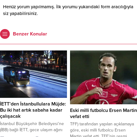
Henüz yorum yapılmamış. İlk yorumu yukarıdaki form aracılığıyla
siz yapabilirsiniz.
Benzer Konular
İETT’den İstanbullulara Müjde:
Bu iki hat artık sabaha kadar
Eski milli futbolcu Ersen Martin
çalışacak
vefat etti
İstanbul Büyükşehir Belediyesi’ne
TFF) tarafından yapılan açıklamaya
(İBB) bağlı İETT, gece ulaşım ağını
göre, eski milli futbolcu Ersen
genişletiyor. İETT Genel Müdürü
Martin vefat etti. TFF’nin resmi