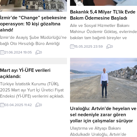
Bakanlık 5,4 Milyar TL’lik Evde
İzmir’de “Change” şebekesine
Bakım Ödemesine Başladı
operasyon: 10 kişi gözaltına
Aile ve Sosyal Hizmetler Bakanı
alındı!
Mahinur Özdemir Göktaş, evlerinde
İzmir‘de Asayiş Şube Müdürlüğü’ne
bakılan tam bağımlı bireyler ve
bağlı Oto Hırsızlığı Büro Amirliği
ailelerine ekonomik destek
15.05.2025 23:59
0
ekipleri tarafından gerçekleştirilen
sağlamak amacıyla, bu ay toplam
21.06.2024 19:05
0
eş zamanlı operasyonda, “change”
5,4 milyar lira tutarındaki Evde
olarak bilinen yasadışı araç kimlik
Bakım Yardımı ödemelerinin
değiştirme şebekesine yönelik
hesaplara yatırılmaya başlandığını
Mart ayı Yİ-ÜFE verileri
operasyonda 10 şüpheli gözaltına
açıkladı. Aile ve Sosyal Hizmetler
açıklandı:
alındı. Operasyonda, ağır hasarlı
Bakanı Mahinur Özdemir Göktaş,
Türkiye İstatistik Kurumu (TÜİK),
araçların motor ve şasi
bakanlık tarafından sunulan en
2025 Mart ayı Yurt İçi Üretici Fiyat
numaralarının yurt dışından
önemli aile odaklı bakım...
Endeksi (Yİ-ÜFE) verilerini açıkladı.
getirilen araçlar üzerine özel
Buna göre, Yİ-ÜFE Mart ayında yıllık
yöntemlerle değiştirilerek “change”
03.04.2025 11:42
0
Uraloğlu: Artvin’de heyelan ve
%23,50, aylık ise %1,88 oranında
yapıldığı tespit edildi. Bu...
sel nedeniyle zarar gören
arttı. Yıllık ve Aylık Değişimler
yollar için çalışmalar sürüyor
Sektörel Değişimler Sanayinin dört
ana sektöründe yaşanan yıllık
Ulaştırma ve Altyapı Bakanı
değişimler şöyle oldu: Aylık
Abdulkadir Uraloğlu, Artvin’de