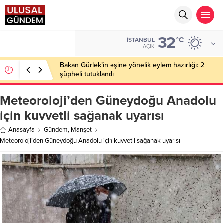
32
EURO
°C
İSTANBUL
54,9646
AÇIK
Bakan Gürlek’in eşine yönelik eylem hazırlığı: 2
şüpheli tutuklandı
Meteoroloji’den Güneydoğu Anadolu
için kuvvetli sağanak uyarısı
Anasayfa
Gündem
,
Manşet
Meteoroloji’den Güneydoğu Anadolu için kuvvetli sağanak uyarısı