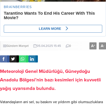
A
A
+
-
Gündem
Manşet
05.04.2025 15:45
0
Meteoroloji Genel Müdürlüğü, Güneydoğu
Anadolu Bölgesi’nin bazı kesimleri için kuvvetli
yağış uyarısında bulundu.
Vatandaşların ani sel, su baskını ve yıldırım gibi olumsuzluklara