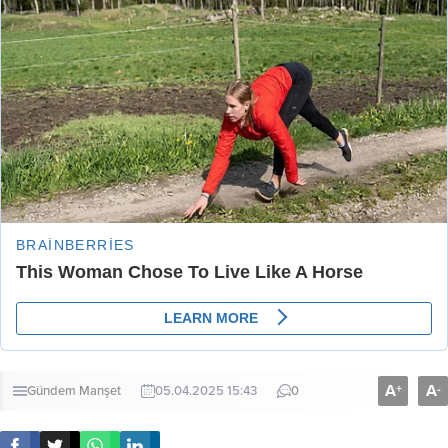
A
A
+
-
Gündem
Manşet
05.04.2025 15:43
0