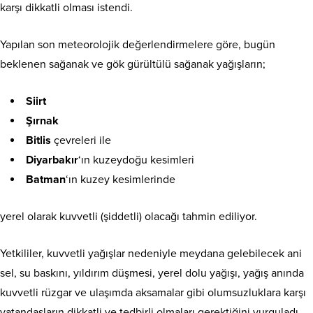
karşı dikkatli olması istendi.
Yapılan son meteorolojik değerlendirmelere göre, bugün
beklenen sağanak ve gök gürültülü sağanak yağışların;
Siirt
Şırnak
Bitlis
çevreleri ile
Diyarbakır
‘ın kuzeydoğu kesimleri
Batman
‘ın kuzey kesimlerinde
yerel olarak kuvvetli (şiddetli) olacağı tahmin ediliyor.
Yetkililer, kuvvetli yağışlar nedeniyle meydana gelebilecek ani
sel, su baskını, yıldırım düşmesi, yerel dolu yağışı, yağış anında
kuvvetli rüzgar ve ulaşımda aksamalar gibi olumsuzluklara karşı
vatandaşların dikkatli ve tedbirli olmaları gerektiğini vurguladı.