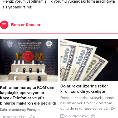
Henüz yorum yapılmamış. İlk yorumu yukarıdaki form aracılığıyla
siz yapabilirsiniz.
Benzer Konular
Dolar rekor üzerine rekor
Kahramanmaraş’ta KOM’dan
kırdı! Euro da yükselişte
kaçakçılık operasyonları:
Kaçak Telefonlar ve yüz
Döviz kurlarındaki yükseliş trendi
binlerce makaron ele geçirildi
devam ediyor. Dolar, 12 Mart Salı
günü de rekor tazeledi ve 32 TL’yi
Kahramanmaraş Emniyet
aştı. Euro da yükselişini sürdürüyor
Müdürlüğü Kaçakçılık ve Organize
12.03.2024 14:42
0
15.10.2025 21:45
0