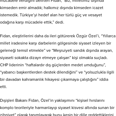
mücadele verdiğini belirten Fidan, “Biz, milletimiz dışında
kimseden emir almadık; halkımız dışında kimseden icazet
istemedik. Türkiye’yi hedef alan her türlü güç ve vesayet
odağına karşı mücadele ettik,” dedi.
Fidan, eleştirilerini daha da ileri götürerek Özgür Özel’i, “Yıllarca
millet iradesine karşı darbelerin gölgesinde siyaset izleyen bir
geleneği temsil etmekle” ve “Meşruiyeti sandık dışında arayan,
siyaseti sokakta dizayn etmeye çalışan” kişi olmakla suçladı.
CHP liderinin “haftalardır dış güçlerden medet umduğunu”,
“yabancı başkentlerden destek dilendiğini” ve “yolsuzlukla ilgili
bir davadan kahramanlık hikayesi çıkarmaya çalıştığını” iddia
etti.
Dışişleri Bakanı Fidan, Özel’in yaklaşımını “kişisel hırslarını
komplo teorileriyle harmanlayıp siyaset kisvesi altında sunan bir
zihniyet” olarak tanımlayarak bunu kesin bir dille reddettiklerini