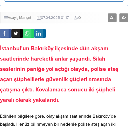
A
A
+
-
Asayiş
Manşet
07.04.2025 01:17
0
İstanbul’un Bakırköy ilçesinde dün akşam
saatlerinde hareketli anlar yaşandı. Silah
seslerinin paniğe yol açtığı olayda, polise ateş
açan şüphelilerle güvenlik güçleri arasında
çatışma çıktı. Kovalamaca sonucu iki şüpheli
yaralı olarak yakalandı.
Edinilen bilgilere göre, olay akşam saatlerinde Bakırköy’de
başladı. Henüz bilinmeyen bir nedenle polise ateş açan iki