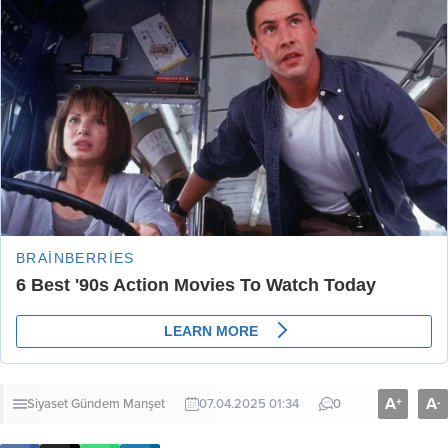
A
A
+
-
Siyaset
Gündem
Manşet
07.04.2025 01:34
0