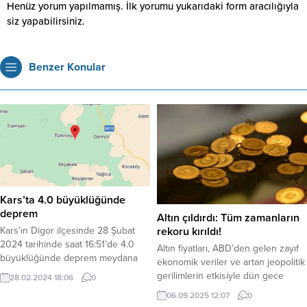
Henüz yorum yapılmamış. İlk yorumu yukarıdaki form aracılığıyla
siz yapabilirsiniz.
Benzer Konular
Kars’ta 4.0 büyüklüğünde
deprem
Altın çıldırdı: Tüm zamanların
Kars’ın Digor ilçesinde 28 Şubat
rekoru kırıldı!
2024 tarihinde saat 16:51’de 4.0
Altın fiyatları, ABD’den gelen zayıf
büyüklüğünde deprem meydana
ekonomik veriler ve artan jeopolitik
geldi. AFAD’dan Bilgilendirme: Afet
gerilimlerin etkisiyle dün gece
28.02.2024 18:06
0
ve Acil Durum Yönetimi Başkanlığı
uluslararası piyasalarda tüm
06.09.2025 12:07
0
(AFAD) tarafından yapılan
zamanların rekorunu kırdı. Ons altın