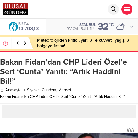
32
BIST
°C
İSTANBUL
13.703,13
PARÇALI BULUTLU
Meteoroloji’den kritik uyarı: 3 ile kuvvetli yağış, 3
bölgeye fırtına!
Bakan Fidan’dan CHP Lideri Özel’e
Sert ‘Cunta’ Yanıtı: “Artık Haddini
Bil!”
Anasayfa
Siyaset
,
Gündem
,
Manşet
Bakan Fidan’dan CHP Lideri Özel’e Sert ‘Cunta’ Yanıtı: “Artık Haddini Bil!”