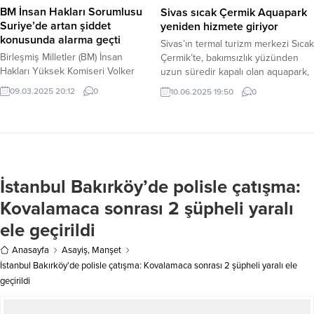
bu akşam saatlerinde korkutan bir
BM İnsan Hakları Sorumlusu
Sivas sıcak Çermik Aquapark
deprem yaşandı....
Suriye’de artan şiddet
yeniden hizmete giriyor
konusunda alarma geçti
Sivas’ın termal turizm merkezi Sıcak
Birleşmiş Milletler (BM) İnsan
Çermik’te, bakımsızlık yüzünden
Hakları Yüksek Komiseri Volker
uzun süredir kapalı olan aquapark,
Türk, Suriye’nin kuzeybatısındaki
önümüzdeki günlerde tekrar
09.03.2025 20:12
0
10.06.2025 19:50
0
kıyı bölgelerinde artan şiddet
açılacak. Sivas Belediye Başkanı Dr.
olaylarından derin endişe
Adem Uzun’un talimatıyla başlatılan
duyduğunu açıkladı. Pazar günü
kapsamlı tadilat, yenileme ve
yapılan açıklamada, eski hükümete
güvenliği artırma çalışmalarında
bağlı unsurlar ve diğer yerel silahlı
sona gelindi. Sıcak Çermik’i termal
kişiler tarafından başlatıldığı
turizm merkezi yapma yolunda en
İstanbul Bakırköy’de polisle çatışma:
bildirilen koordineli saldırıların
önemli projelerden biri olan
ardından sivillere yönelik
Aquapark Sağlık, Spor ve...
Kovalamaca sonrası 2 şüpheli yaralı
öldürmelerin derhal durdurulması
ele geçirildi
çağrısında bulundu. Türk, “Kadınlar,
çocuklar ve...
Anasayfa
Asayiş
,
Manşet
İstanbul Bakırköy’de polisle çatışma: Kovalamaca sonrası 2 şüpheli yaralı ele
geçirildi