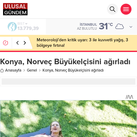
31
BIST
°C
İSTANBUL
13.779,39
AZ BULUTLU
Meteoroloji’den kritik uyarı: 3 ile kuvvetli yağış, 3
bölgeye fırtına!
Konya, Norveç Büyükelçisini ağırladı
Anasayfa
Genel
Konya, Norveç Büyükelçisini ağırladı