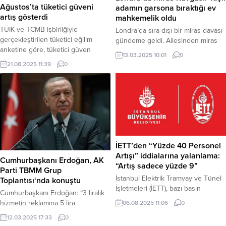
Ağustos’ta tüketici güveni
adamın garsona bıraktığı ev
artış gösterdi
mahkemelik oldu
TÜİK ve TCMB işbirliğiyle
Londra’da sıra dışı bir miras davası
gerçekleştirilen tüketici eğilim
gündeme geldi. Ailesinden miras
anketine göre, tüketici güven
kalan evini, sık sık gittiği kafedeki
13.03.2025 10:01
0
endeksi Temmuz ayında 83,5 iken
garsona devreden yaşlı bir adamın
21.08.2025 11:39
0
Ağustos’ta yüzde 0,9 artışla 84,3
akrabaları, bu devrin geçersiz
seviyesine yükseldi. Haber Merkezi
sayılması için mahkemeye
– Türkiye İstatistik Kurumu ve
başvurdu. Olay, İngiltere’nin
Türkiye Cumhuriyet Merkez
Harrow bölgesinde yaşandı. Askeri
Bankası işbirliği ile yürütülen
hatıralara olan düşkünlüğüyle
tüketici eğilim anketi sonuçlarından
bilinen 82 yaşındaki Richard Joy,
hesaplanan tüketici güven endeksi
2018 yılında hayatını kaybetti.
sonuçları açıklandı. Buna göre
Hayatının büyük bir...
İETT’den “Yüzde 40 Personel
Temmuz...
Artışı” iddialarına yalanlama:
Cumhurbaşkanı Erdoğan, AK
“Artış sadece yüzde 9”
Parti TBMM Grup
İstanbul Elektrik Tramvay ve Tünel
Toplantısı‘nda konuştu
İşletmeleri (İETT), bazı basın
Cumhurbaşkanı Erdoğan: “3 liralık
organlarında yer alan “1 yılda 3 bin
hizmetin reklamına 5 lira
06.08.2025 11:06
0
629 kişiyi işe aldığı ve personel
harcamayacağız. Vatandaşın
12.03.2025 17:33
0
sayısını %40 artırdığı” yönündeki
sıkıntısını, derdini, ihtiyacını,