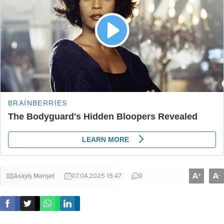
A
A
+
-
Asayiş
Manşet
07.04.2025 15:47
0