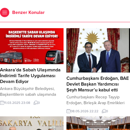
Benzer Konular
Ankara’da Sabah Ulaşımında
İndirimli Tarife Uygulaması
Cumhurbaşkanı Erdoğan, BAE
Devam Ediyor
Devlet Başkan Yardımcısı
Ankara Büyükşehir Belediyesi,
Şeyh Mansur’u kabul etti
Başkentlilerin sabah ulaşımında
Cumhurbaşkanı Recep Tayyip
daha ekonomik ve konforlu
Erdoğan, Birleşik Arap Emirlikleri
11.03.2025 23:08
0
seyahat edebilmeleri için başlattığı
(BAE) Devlet Başkan Yardımcısı
08.05.2026 22:22
0
indirimli tarife uygulamasını
Şeyh Mansur bin Zayid Al Nahyan’ı,
sürdürüyor. Özellikle işe giden
Dolmabahçe Çalışma Ofisi’nde
vatandaşların ulaşım giderlerine
kabul etti. Haber Merkezi –
destek olmayı ve sabah