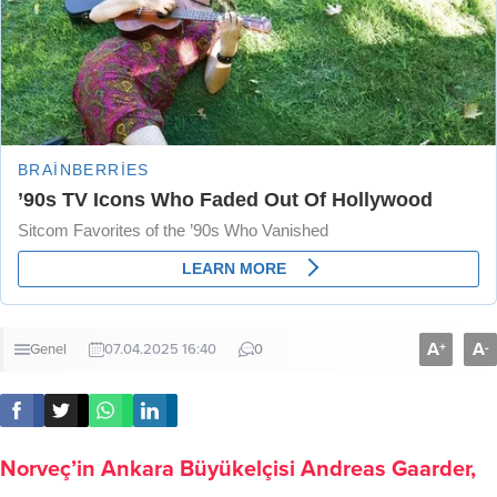
A
A
+
-
Genel
07.04.2025 16:40
0
​​​​​​Norveç’in Ankara Büyükelçisi Andreas Gaarder,