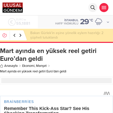
29
ALTIN
°C
İSTANBUL
6.660,55
HAFIF YAĞMURLU
Ahbap Derneği’nde milyonluk vurgun iddiası: Haluk
Levent ve Ekibine gözaltı
Mart ayında en yüksek reel getiri
Euro’dan geldi
Anasayfa
Ekonomi
,
Manşet
Mart ayında en yüksek reel getiri Euro’dan geldi