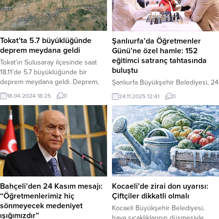
Tokat’ta 5.7 büyüklüğünde
Şanlıurfa’da Öğretmenler
deprem meydana geldi
Günü’ne özel hamle: 152
eğitimci satranç tahtasında
Tokat’ın Sulusaray ilçesinde saat
buluştu
18.11’de 5.7 büyüklüğünde bir
deprem meydana geldi. Deprem,
Şanlıurfa Büyükşehir Belediyesi, 24
Richter ölçeğine göre 5.7 olarak
Kasım Öğretmenler Günü
18.04.2024 18:25
0
24.11.2025 12:41
0
kaydedildi. Depremin derinliği ise
dolayısıyla kentteki öğretmenleri
35 kilometre olarak belirlendi.
satranç turnuvasında bir araya
Deprem, Sulusaray’ın yanı sıra
getirdi. Şanlıurfa Bilim Merkezi’nde
Tokat merkez, Erbaa, Niksar, Turhal,
düzenlenen ve renkli görüntülere
Pazar, Reşadiye ilçeleri ve çevre
sahne olan turnuvada 152
illerde de hissedildi. Depremde ilk
öğretmen kıyasıya mücadele etti.
belirlemelere göre can kaybı veya
Şanlıurfa – Şanlıurfa Büyükşehir
yaralanma...
Belediyesi Gençlik ve Spor
Hizmetleri Daire Başkanlığı, İl Milli
Bahçeli’den 24 Kasım mesajı:
Kocaeli’de zirai don uyarısı:
Eğitim Müdürlüğü ve Satranç
“Öğretmenlerimiz hiç
Çiftçiler dikkatli olmalı
Federasyonu İl Temsilciliği...
sönmeyecek medeniyet
Kocaeli Büyükşehir Belediyesi,
ışığımızdır”
hava sıcaklıklarının düşmesiyle