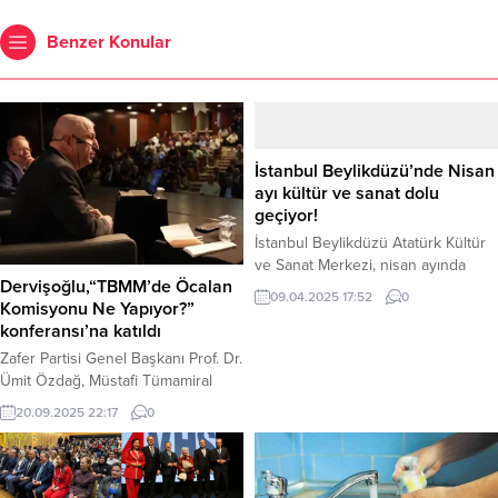
Benzer Konular
İstanbul Beylikdüzü’nde Nisan
ayı kültür ve sanat dolu
geçiyor!
İstanbul Beylikdüzü Atatürk Kültür
ve Sanat Merkezi, nisan ayında
Dervişoğlu,“TBMM’de Öcalan
tiyatroseverleri birbirinden özel
09.04.2025 17:52
0
Komisyonu Ne Yapıyor?”
oyunlarla buluşturuyor. Programda,
konferansı’na katıldı
Erkan Can ve Güven Kıraç’ın rol
aldığı Alevli Günler, Ozan Güven ile
Zafer Partisi Genel Başkanı Prof. Dr.
Başak Daşman’ın sahneyi paylaştığı
Ümit Özdağ, Müstafi Tümamiral
Konuşmamız Lazım ve Hakan
Prof. Dr. Cihat Yaycı ve Prof. Dr. B.
20.09.2025 22:17
0
Gerçek’in tek kişilik performansı
Süheyl Batum, “Türkiye Büyük
Van Gogh öne çıkıyor.
Millet Meclisi’nde (TBMM) Öcalan
İstanbul Beylikdüzü Atatürk Kültür
Komisyonu Ne Yapıyor?” konulu
ve Sanat Merkezi (BAKSM)...
konferansta bir araya geldi. Haber