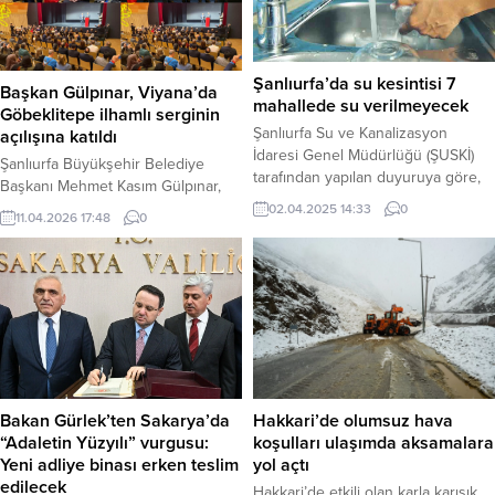
Merkezi – Genel Başkan Prof. Dr.
Ümit Özdağ, Müstafi Tümamiral
Prof. Dr. Cihat Yaycı ve...
Şanlıurfa’da su kesintisi 7
Başkan Gülpınar, Viyana’da
mahallede su verilmeyecek
Göbeklitepe ilhamlı serginin
Şanlıurfa Su ve Kanalizasyon
açılışına katıldı
İdaresi Genel Müdürlüğü (ŞUSKİ)
Şanlıurfa Büyükşehir Belediye
tarafından yapılan duyuruya göre,
Başkanı Mehmet Kasım Gülpınar,
Eyyübiye ilçesinde yapılacak olan
Avusturya’nın başkenti Viyana’da
02.04.2025 14:33
0
11.04.2026 17:48
0
içme suyu hat ayrıştırma çalışmaları
gerçekleştirilen ve
nedeniyle 3 Nisan Perşembe günü
Göbeklitepe’den ilham alınarak
7 mahallede su kesintisi yaşanacak.
hazırlanan anlamlı bir serginin
Su Kesintisinden Etkilenecek
açılışını gerçekleştirdi. Şanlıurfa’nın
Mahalleler: Kesinti Tarihi ve Saati:
kadim mirası, Viyana’da kadın
ŞUSKİ yetkilileri, vatandaşların
emeğiyle yeniden hayat buldu.
mağdur olmaması için gerekli
Haber Merkezi – Viyana’daki
önlemleri almalarını ve suyu...
Kulturgarage Seestadt’ta
düzenlenen etkinlikte,
Bakan Gürlek’ten Sakarya’da
Hakkari’de olumsuz hava
Göbeklitepe’nin figürlerinden
“Adaletin Yüzyılı” vurgusu:
koşulları ulaşımda aksamalara
esinlenerek kadın eliyle üretilen
Yeni adliye binası erken teslim
yol açtı
eserler sanatseverlerin beğenisine
edilecek
Hakkari’de etkili olan karla karışık