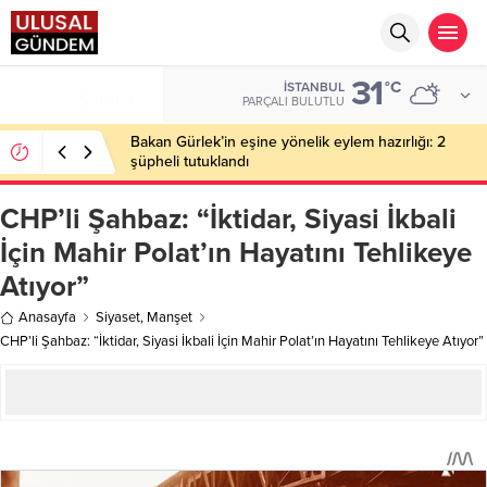
31
EURO
°C
İSTANBUL
55,0051
PARÇALI BULUTLU
Bakan Gürlek’in eşine yönelik eylem hazırlığı: 2
şüpheli tutuklandı
CHP’li Şahbaz: “İktidar, Siyasi İkbali
İçin Mahir Polat’ın Hayatını Tehlikeye
Atıyor”
Anasayfa
Siyaset
,
Manşet
CHP’li Şahbaz: “İktidar, Siyasi İkbali İçin Mahir Polat’ın Hayatını Tehlikeye Atıyor”