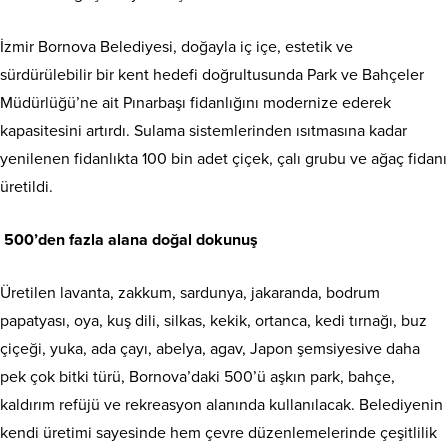
İzmir Bornova Belediyesi, doğayla iç içe, estetik ve
sürdürülebilir bir kent hedefi doğrultusunda Park ve Bahçeler
Müdürlüğü’ne ait Pınarbaşı fidanlığını modernize ederek
kapasitesini artırdı. Sulama sistemlerinden ısıtmasına kadar
yenilenen fidanlıkta 100 bin adet çiçek, çalı grubu ve ağaç fidanı
üretildi.
500’den fazla alana doğal dokunuş
Üretilen lavanta, zakkum, sardunya, jakaranda, bodrum
papatyası, oya, kuş dili, silkas, kekik, ortanca, kedi tırnağı, buz
çiçeği, yuka, ada çayı, abelya, agav, Japon şemsiyesive daha
pek çok bitki türü, Bornova’daki 500’ü aşkın park, bahçe,
kaldırım refüjü ve rekreasyon alanında kullanılacak. Belediyenin
kendi üretimi sayesinde hem çevre düzenlemelerinde çeşitlilik