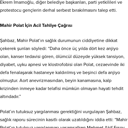
Ekrem İmamoğlu, diğer belediye başkanları, parti yetkilileri ve
protestocu gençlerin derhal serbest bırakılmasını talep etti.
Mahir Polat İçin Acil Tahliye Çağrısı
Şahbaz, Mahir Polat’ın sağlık durumunun ciddiyetine dikkat
çekerek şunları söyledi: “Daha önce üç yılda dört kez anjiyo
olan, kanser tedavisi gören, ölümcül düzeyde yüksek tansiyon,
diyabet, uyku apnesi ve klostrofobisi olan Polat, cezaevinde iki
defa fenalaşarak hastaneye kaldırılmış ve beşinci defa anjiyo
olmuştur. Aort anevrizmasından, beyin kanamasına, kalp
krizinden inmeye kadar telafisi mümkün olmayan hayati tehdit
altındadır.”
Polat’ın tutuksuz yargılanması gerektiğini vurgulayan Şahbaz,
sağlık raporu sürecinin kasıtlı olarak uzatıldığını iddia etti: “Mahir
Polat’ın tutuksuz yargılanması yaşamsalken Mehmet Akif Ersoy