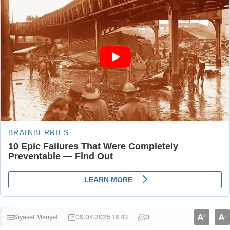
A
A
+
-
Siyaset
Manşet
09.04.2025 18:43
0