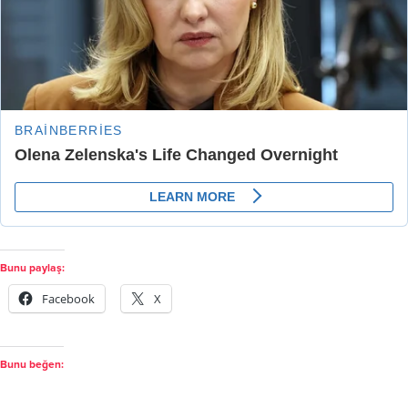
Bunu paylaş:
Facebook
X
Bunu beğen: