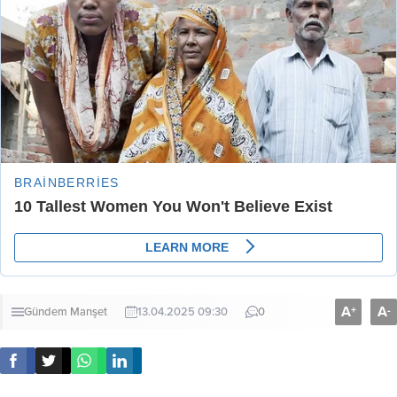
A
A
+
-
Gündem
Manşet
13.04.2025 09:30
0