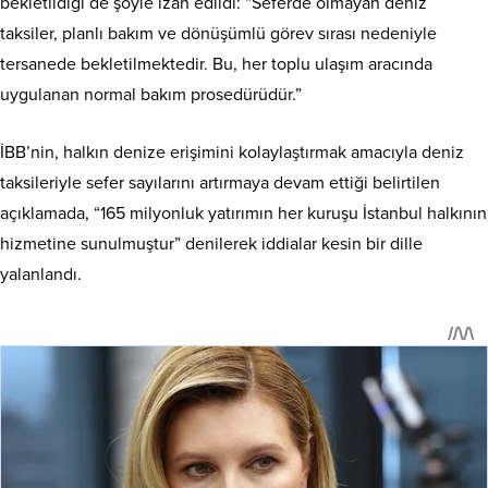
bekletildiği de şöyle izah edildi: “Seferde olmayan deniz
taksiler, planlı bakım ve dönüşümlü görev sırası nedeniyle
tersanede bekletilmektedir. Bu, her toplu ulaşım aracında
uygulanan normal bakım prosedürüdür.”
İBB’nin, halkın denize erişimini kolaylaştırmak amacıyla deniz
taksileriyle sefer sayılarını artırmaya devam ettiği belirtilen
açıklamada, “165 milyonluk yatırımın her kuruşu İstanbul halkının
hizmetine sunulmuştur” denilerek iddialar kesin bir dille
yalanlandı.