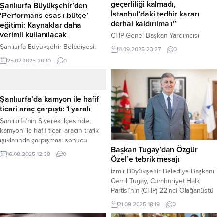
geçerliliği kalmadı,
Şanlıurfa Büyükşehir’den
İstanbul’daki tedbir kararı
‘Performans esaslı bütçe’
derhal kaldırılmalı”
eğitimi: Kaynaklar daha
verimli kullanılacak
CHP Genel Başkan Yardımcısı
Gökçe Gökçen, partisinin İstanbul İl
Şanlıurfa Büyükşehir Belediyesi,
11.09.2025 23:27
0
Kongresi’nin iptali davasının
2026 mali yılı bütçe hazırlıkları
25.07.2025 20:10
0
Ankara’da reddedilmesiyle kayyum
kapsamında önemli bir adım atarak,
kararının hukuki dayanağının
‘Performans Esaslı Bütçe
kalmadığını belirterek, “Şimdi
Uygulaması’ konulu bir eğitim
İstanbul’daki tedbir kararının artık
düzenledi. Eğitimin ana hedefi,
Şanlıurfa’da kamyon ile hafif
bir an önce kaldırılmasını ve bu
kamu kaynaklarının daha etkin,
ticari araç çarpıştı: 1 yaralı
mahkeme kararının uygulanmasını
verimli ve sonuç odaklı
Şanlıurfa’nın Siverek ilçesinde,
bekliyoruz,” dedi. Ankara, 11 Eylül
kullanılmasını sağlamak olarak
kamyon ile hafif ticari aracın trafik
2025 – Ankara 3. Asliye Hukuk
belirlendi. Şanlıurfa Büyükşehir
ışıklarında çarpışması sonucu
Mahkemesi’nin, CHP İstanbul İl
Belediyesi Mali Hizmetler Dairesi
Başkan Tugay’dan Özgür
meydana gelen kazada 1 kişi
Kongresi’nin...
Başkanlığı, yaklaşan 2026 mali yılı
16.08.2025 12:38
0
Özel’e tebrik mesajı
yaralandı. Haber Merkezi – Kaza,
hazırlıkları çerçevesinde, belediye...
Siverek ilçe merkezindeki
İzmir Büyükşehir Belediye Başkanı
Bediüzzaman Said Nursi
Cemil Tugay, Cumhuriyet Halk
Bulvarı’nda yaşandı. Edinilen bilgiye
Partisi’nin (CHP) 22’nci Olağanüstü
göre, Bülent Özer idaresindeki 01
Kurultayı’nda yeniden Genel
21.09.2025 18:19
0
AVL 097 plakalı kamyon, bulvar
Başkan seçilen Özgür Özel’i tebrik