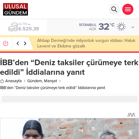
32
ALTIN
°C
İSTANBUL
6.525,39
AÇIK
Ahbap Derneği’nde milyonluk vurgun iddiası: Haluk
Levent ve Ekibine gözaltı
İBB’den “Deniz taksiler çürümeye terk
edildi” İddialarına yanıt
Anasayfa
Gündem
,
Manşet
İBB’den “Deniz taksiler çürümeye terk edildi” İddialarına yanıt