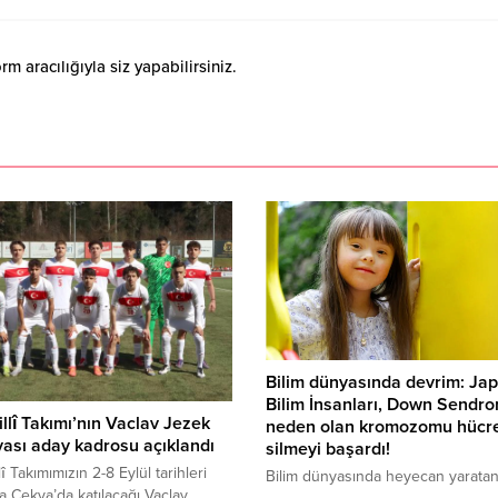
 aracılığıyla siz yapabilirsiniz.
Bilim dünyasında devrim: Ja
Bilim İnsanları, Down Sendr
llî Takımı’nın Vaclav Jezek
neden olan kromozomu hücr
ası aday kadrosu açıklandı
silmeyi başardı!
î Takımımızın 2-8 Eylül tarihleri
Bilim dünyasında heyecan yaratan
a Çekya’da katılacağı Vaclav