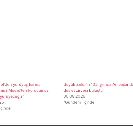
l’den yürüyüş kararı:
Büyük Zafer’in 103. yılında Anıtkabir’d
muz Meclis’ten kurucumuz
devlet zirvesi buluştu
 yürüyeceğiz”
30.08.2025
25
"Gündem" içinde
 içinde