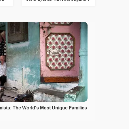
ndı
ve lodos fırtınası geliyor