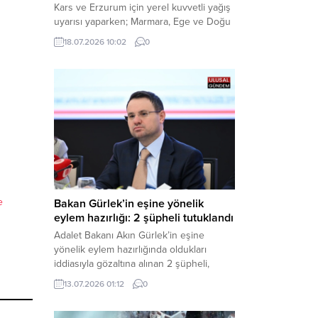
Kars ve Erzurum için yerel kuvvetli yağış
uyarısı yaparken; Marmara, Ege ve Doğu
Anadolu’nun belirli kesimlerinde ise
18.07.2026 10:02
0
saatte 60 kilometre hıza ulaşabilecek
kuvvetli rüzgarlara karşı vatandaşları
tedbirli olmaya çağırdı. Haber Merkezi –
Çevre, Şehircilik ve İklim Değişikliği
Bakanlığı Meteoroloji Genel Müdürlüğü,
ülke genelini kapsayan son hava...
e
Bakan Gürlek’in eşine yönelik
eylem hazırlığı: 2 şüpheli tutuklandı
Adalet Bakanı Akın Gürlek’in eşine
yönelik eylem hazırlığında oldukları
iddiasıyla gözaltına alınan 2 şüpheli,
çıkarıldıkları mahkemece tutuklanarak
13.07.2026 01:12
0
cezaevine gönderildi. Haber Merkezi –
Bakırköy Cumhuriyet Başsavcılığı