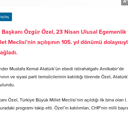
A
+
aylaş
l Başkanı Özgür Özel, 23 Nisan Ulusal Egemenlik
t Meclisi’nin açılışının 105. yıl dönümü dolayısıy
ağladı.
nder Mustafa Kemal Atatürk’ün ebedi istirahatgahı Anıtkabir’de
nın ve siyasi parti temsilcilerinin katıldığı törende Özel, Atatürk
bulundu.
ı Özel, Türkiye Büyük Millet Meclisi’nin açıldığı ilk bina olan I.
adaki programı takip etti. Özel’in katılımları, CHP’nin milli bayr