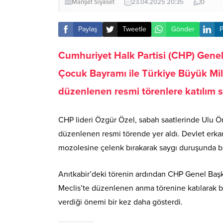
Manşet
Siyaset
23.04.2025 20:35
0
Paylaş
Tweetle
Gönder
P
Cumhuriyet Halk Partisi (CHP) Gene
Çocuk Bayramı ile Türkiye Büyük Mille
düzenlenen resmi törenlere katılım s
CHP lideri Özgür Özel, sabah saatlerinde Ulu Ö
düzenlenen resmi törende yer aldı. Devlet erkanı
mozolesine çelenk bırakarak saygı duruşunda 
Anıtkabir’deki törenin ardından CHP Genel Başkan
Meclis’te düzenlenen anma törenine katılarak bur
verdiği önemi bir kez daha gösterdi.