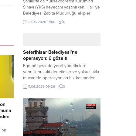
Şanlıurfa’da Yükseköğretim Kurumları
Sınavı (YKS) heyecanı yaşanırken, Haliliye
Belediyesi Zabıta Müdürlüğü ekipleri
geleceğini belirleyecek sınava geç kalma
20.06.2026 17:00
0
tehlikesiyle karşı karşıya kalan bir
öğrencinin yardımına Hızır gibi yetişti.
Haber Merkezi – Geleceklerini
şekillendirmek için YKS salonlarının
yolunu tutan binlerce aday arasında,
Seferihisar Belediyesi’ne
sınav yerine zamanında ulaşamayan bir
operasyon: 6 gözaltı
öğrenci büyük bir panik yaşadı....
Ege bölgesinde yerel yönetimlere
yönelik hukuki denetimler ve yolsuzlukla
mücadele operasyonları hız kesmeden
devam ediyor. İzmir’in turistik ilçelerinden
17.06.2026 09:26
0
Seferihisar Belediyesi, sabah saatlerinde
düzenlenen şok bir rüşvet
operasyonuyla sarsıldı. Haber Merkezi –
pon
İzmir Cumhuriyet Başsavcılığı
omuna
koordinesinde yürütülen geniş kapsamlı
eden
yolsuzluk ve mali suçlar soruşturması
kapsamında düğmeye basıldı. Edinilen ilk
 bir
bilgilere göre,...