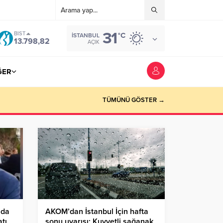
31
BIST
°C
İSTANBUL
13.798,82
AÇIK
ĞER
TÜMÜNÜ GÖSTER →
nda
AKOM’dan İstanbul İçin hafta
tı
sonu uyarısı: Kuvvetli sağanak