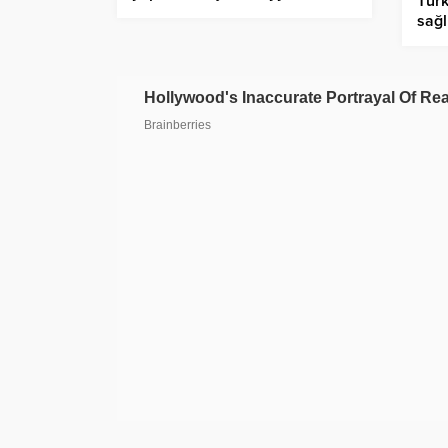
Türk
vurgusu
sağl
haya