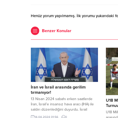
Henüz yorum yapılmamış. İlk yorumu yukarıdaki form
Benzer Konular
İran ve İsrail arasında gerilim
tırmanıyor!
13 Nisan 2024 sabahı erken saatlerde
U18 Mi
İran, İsrail’e insansız hava aracı (İHA) ile
Turnuv
saldırı düzenlediğini duyurdu. İsrail
U18 Mill
ordusu ise hava savunma sistemlerinin
arasınd
14.04.2024 01:56
0