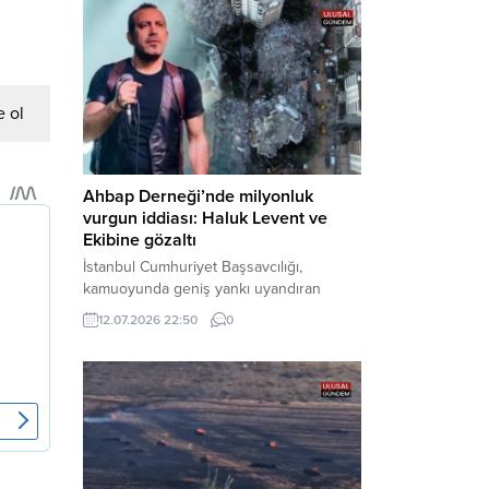
tarafından yürütülen geniş kapsamlı
soruşturma çerçevesinde gözaltına
alınan şüphelilerin emniyetteki işlemleri
tamamlandı. Güvenlik birimlerindeki
sorgularının ardından yoğun güvenlik
 ol
önlemleri altında adliyeye sevk edilen
U.Y. ve...
Ahbap Derneği’nde milyonluk
vurgun iddiası: Haluk Levent ve
Ekibine gözaltı
İstanbul Cumhuriyet Başsavcılığı,
kamuoyunda geniş yankı uyandıran
Ahbap Derneği’ne yönelik kapsamlı bir
12.07.2026 22:50
0
soruşturma başlattığını ve Dernek
Başkanı Haluk Levent dâhil bazı
şüphelilerin gözaltına alındığını açıkladı.
Yürütülen tahkikatın “Dernekler
Kanunu’na muhalefet”, “suçtan
kaynaklanan mal varlığı değerlerini
aklama” ve “örgüt” suçlamaları
kapsamında derinleştirildiği bildirildi.