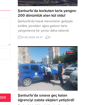
Haber Merkezi – Soruşturmanın
odağında, özellikle 6 Şubat...
Şanlıurfa’da korkutan tarla yangını:
200 dönümlük alan kül oldu!
Şanlıurfa’da hasat mevsiminin gelişiyle
birlikte yürekleri ağza getiren tarla
yangınlarına bir yenisi daha eklendi.
Hilvan ilçesinde çıkan yangında, 50
21.06.2026 22:27
0
dönümü biçilmemiş buğday olmak üzere
toplam 200 dönümlük arazi alevlere
teslim olarak küle döndü. Haber Merkezi
– Yangın, Şanlıurfa’nın Hilvan ilçesine
bağlı Agilmuz köyünde meydana geldi.
Edinilen bilgilere göre, henüz
belirlenemeyen...
Şanlıurfa’da sınava geç kalan
öğrenciyi zabıta ekipleri yetiştirdi!