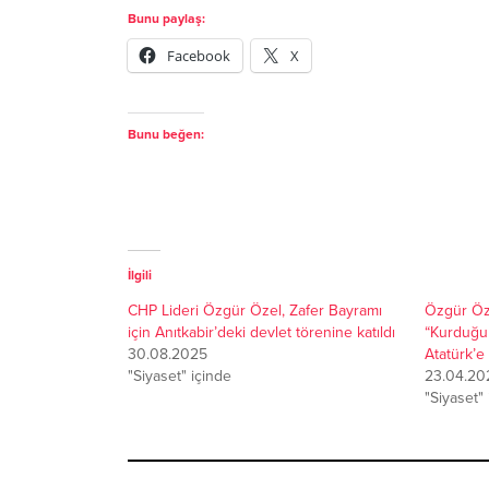
Bunu paylaş:
Facebook
X
Bunu beğen:
İlgili
CHP Lideri Özgür Özel, Zafer Bayramı
Özgür Öze
için Anıtkabir’deki devlet törenine katıldı
“Kurduğu
30.08.2025
Atatürk’e
"Siyaset" içinde
23.04.20
"Siyaset"