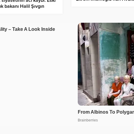
 siyasetinin acı kaybı: Eski
Nusret Yılmaz gözaltına alı
ık bakanı Halil Şıvgın
tını kaybetti