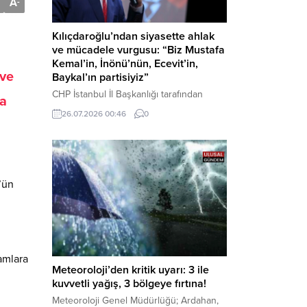
A
-
Kılıçdaroğlu’ndan siyasette ahlak
ve mücadele vurgusu: “Biz Mustafa
Kemal’in, İnönü’nün, Ecevit’in,
 ve
Baykal’ın partisiyiz”
CHP İstanbul İl Başkanlığı tarafından
la
düzenlenen Üye Katılım Töreni’nde
26.07.2026 00:46
0
konuşan Kemal Kılıçdaroğlu; partinin
tarihsel misyonundan siyasette ahlaka,
beşli çetelerle mücadeleden Aile
Destekleri Sigortası’na kadar birçok kritik
konuda sert ve net mesajlar verdi. Haber
’ün
Merkezi – CHP Genel Başkanı Kemal
Kılıçdaroğlu, Rauf Denktaş Kültür
Merkezi’nde gerçekleştirilen ve yeni
üyelere rozetlerinin takıldığı...
amlara
Meteoroloji’den kritik uyarı: 3 ile
kuvvetli yağış, 3 bölgeye fırtına!
Meteoroloji Genel Müdürlüğü; Ardahan,