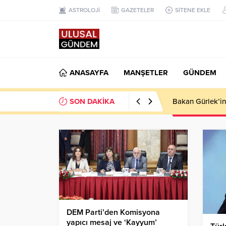
ASTROLOJİ
GAZETELER
SİTENE EKLE
ANASAYFA
MANŞETLER
GÜNDEM
SON DAKİKA
Ahbap Derneği’n
DEM Parti’den Komisyona
yapıcı mesaj ve ‘Kayyum’