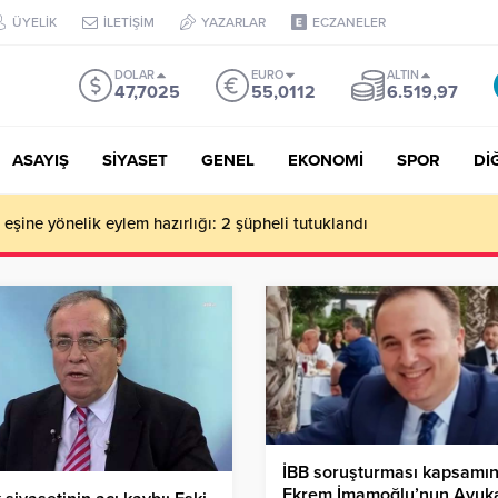
ÜYELİK
İLETİŞİM
YAZARLAR
ECZANELER
DOLAR
EURO
ALTIN
47,7025
55,0112
6.519,97
ASAYIŞ
SİYASET
GENEL
EKONOMİ
SPOR
Dİ
de milyonluk vurgun iddiası: Haluk Levent ve Ekibine gözaltı
İBB soruşturması kapsamı
Ekrem İmamoğlu’nun Avuka