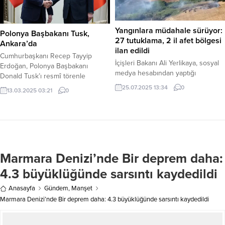
binalarda hasar meydana geldi.
Perşembe gününden itibaren
AFAD ekipleri bölgeye sevk edildi
Karadeniz’in doğusunda hava
ve...
şartları oldukça...
Yangınlara müdahale sürüyor:
Polonya Başbakanı Tusk,
27 tutuklama, 2 il afet bölgesi
Ankara’da
ilan edildi
Cumhurbaşkanı Recep Tayyip
İçişleri Bakanı Ali Yerlikaya, sosyal
Erdoğan, Polonya Başbakanı
medya hesabından yaptığı
Donald Tusk’ı resmî törenle
paylaşımda, 27 Haziran-24 Temmuz
karşıladı. Cumhurbaşkanı Erdoğan,
25.07.2025 13:34
0
13.03.2025 03:21
0
2025 tarihleri arasında Türkiye’de
Cumhurbaşkanlığı Külliyesi’nin giriş
meydana gelen orman yangınlarına
kapısında karşıladığı Tusk ile bir
müdahale ve hasar tespit
süre sohbet etti. Yaşadığı sağlık
çalışmalarına dair detayları açıkladı.
sorunu nedeniyle sol bacağında açı
Yangınlara müdahalede AFAD’dan
ayarlı dizlik bulunduğu görülen
bin 191 personel ve 198 arama-
Tusk’a, Cumhurbaşkanı Erdoğan,
kurtarma aracı, Jandarma’dan 8 bin
Marmara Denizi’nde Bir deprem daha:
merdivenlerden çıkarken koluna
953 personel ve 18 hava aracı,
girerek destek verdi.
4.3 büyüklüğünde sarsıntı kaydedildi
Emniyet’ten bin 675...
Cumhurbaşkanı Erdoğan ile Tusk,
Türk ve...
Anasayfa
Gündem
,
Manşet
Marmara Denizi’nde Bir deprem daha: 4.3 büyüklüğünde sarsıntı kaydedildi