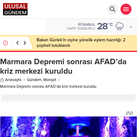
28
EURO
°C
İSTANBUL
55,1881
HAFIF YAĞMURLU
Bakan Gürlek’in eşine yönelik eylem hazırlığı: 2
şüpheli tutuklandı
Marmara Depremi sonrası AFAD’da
kriz merkezi kuruldu
Anasayfa
Gündem
,
Manşet
Marmara Depremi sonrası AFAD’da kriz merkezi kuruldu