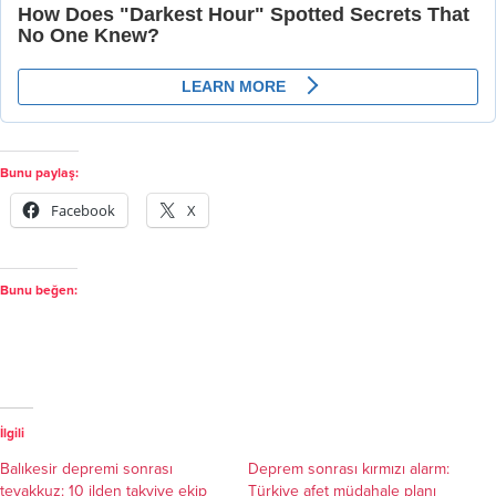
Bunu paylaş:
Facebook
X
Bunu beğen:
İlgili
Balıkesir depremi sonrası
Deprem sonrası kırmızı alarm:
teyakkuz: 10 ilden takviye ekip
Türkiye afet müdahale planı