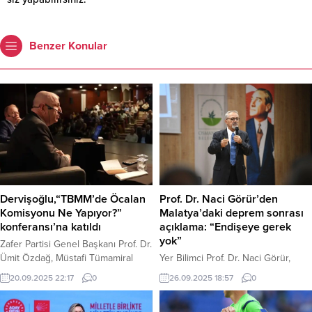
Benzer Konular
Dervişoğlu,“TBMM’de Öcalan
Prof. Dr. Naci Görür’den
Komisyonu Ne Yapıyor?”
Malatya’daki deprem sonrası
konferansı’na katıldı
açıklama: “Endişeye gerek
yok”
Zafer Partisi Genel Başkanı Prof. Dr.
Ümit Özdağ, Müstafi Tümamiral
Yer Bilimci Prof. Dr. Naci Görür,
Prof. Dr. Cihat Yaycı ve Prof. Dr. B.
bugün Malatya’nın Pütürge
20.09.2025 22:17
0
26.09.2025 18:57
0
Süheyl Batum, “Türkiye Büyük
ilçesinde meydana gelen 4.0
Millet Meclisi’nde (TBMM) Öcalan
büyüklündeki depremin ardından