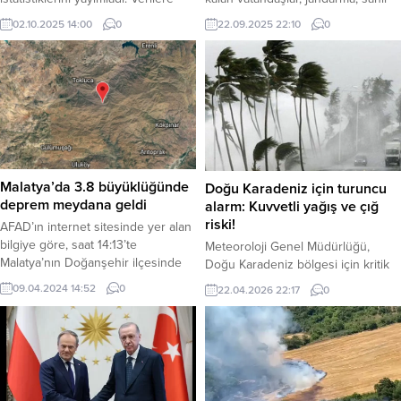
güvenlik ve Türk Silahlı Kuvvetleri
göre, Türkiye’nin genel devlet
22.09.2025 22:10
0
02.10.2025 14:00
0
helikopterleriyle güvenli bölgelere
açığının Gayrisafi Yurt İçi Hasıla’ya
taşınıyor. Haber Merkezi – Rize’de
(GSYH) oranı düşerken, borç
etkili olan yoğun yağışlar nedeniyle
stokunun GSYH’ye oranı da
Ayder Turizm Merkezi’nde mahsur
geriledi. Haber Merkezi – TÜİK
kalan vatandaşların tahliyesi için
tarafından açıklanan verilere göre,
çalışmalar başlatıldı. Rize İl
2024 yılında genel devlet açığı 1
Jandarma Komutanlığı
trilyon 438 milyar 854 milyon...
koordinasyonunda, Jandarma
Genel Komutanlığı, Sahil Güvenlik...
Malatya’da 3.8 büyüklüğünde
Doğu Karadeniz için turuncu
deprem meydana geldi
alarm: Kuvvetli yağış ve çığ
riski!
AFAD’ın internet sitesinde yer alan
bilgiye göre, saat 14:13’te
Meteoroloji Genel Müdürlüğü,
Malatya’nın Doğanşehir ilçesinde
Doğu Karadeniz bölgesi için kritik
3.8 büyüklüğünde deprem
bir uyarı yayımladı. 22 Nisan 2026
09.04.2024 14:52
0
22.04.2026 22:17
0
meydana geldi. 2.5 kilometre
tarihli ve 270 numaralı meteorolojik
derinlikte meydana gelen deprem,
uyarıya göre; bölge genelinde
çevre illerde de hissedildi.
kuvvetli, yer yer ise çok kuvvetli
Depremden dolayı herhangi bir can
yağışların etkili olması bekleniyor.
kaybı veya yaralanma bildirilmedi.
Haber Merkezi – Yapılan son
İlk belirlemelere göre bazı
değerlendirmelere göre, 23 Nisan