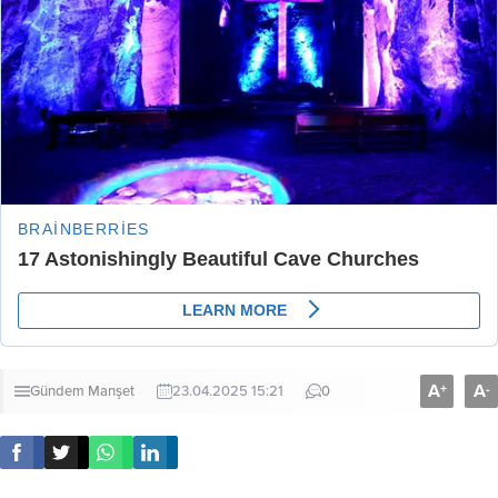
A
A
+
-
Gündem
Manşet
23.04.2025 15:21
0