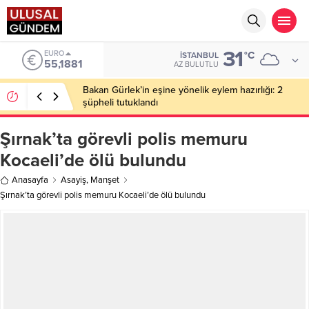
31
ALTIN
°C
İSTANBUL
6.660,55
AZ BULUTLU
Ahbap Derneği’nde milyonluk vurgun iddiası: Haluk
Levent ve Ekibine gözaltı
Şırnak’ta görevli polis memuru
Kocaeli’de ölü bulundu
Anasayfa
Asayiş
,
Manşet
Şırnak’ta görevli polis memuru Kocaeli’de ölü bulundu