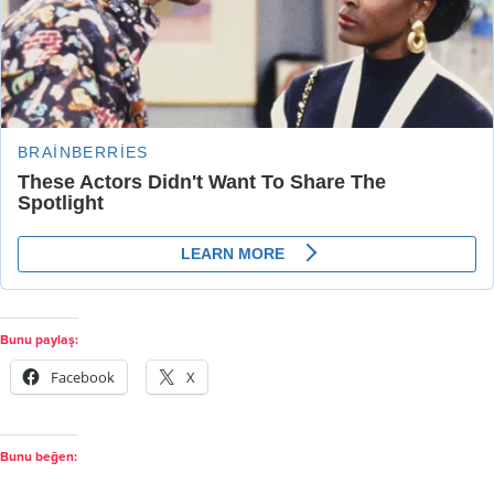
Bunu paylaş:
Facebook
X
Bunu beğen:
İlgili
Almanya’dan İstanbul’a gelen
Denizli’de yıllık iznini kullanırken
genç kadın otel odasında ölü
rahatsızlanan Polis memuru
bulundu
hayatını kaybetti
27.04.2026
26.08.2025
"Asayiş" içinde
"Asayiş" içinde