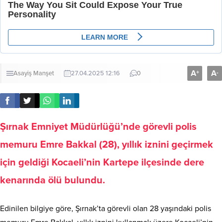
Şırnak Emniyet Müdürlüğü’nde görevli polis
memuru Emre Bakkal (28), yıllık iznini geçirmek
için geldiği Kocaeli’nin Kartepe ilçesinde dere
kenarında ölü bulundu.
Edinilen bilgiye göre, Şırnak’ta görevli olan 28 yaşındaki polis
memuru Emre Bakkal, yıllık iznini kullanmak üzere Kocaeli’nin
Kartepe ilçesine geldi.
Polis memuru Bakkal, Kartepe ilçesinde bir dere kenarında
cansız halde bulundu. Olay yerine gelen sağlık ve polis
ekiplerinin incelemelerinin ardından Bakkal’ın hayatını
kaybettiği belirlendi.
Olayla ilgili olarak detaylı inceleme başlatıldı. Polis memuru