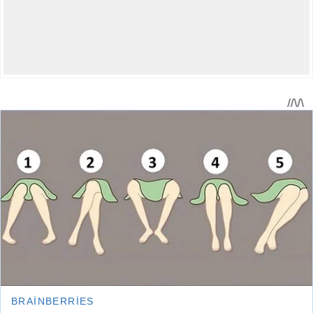
A
A
+
-
Asayiş
Manşet
27.04.2025 12:16
0