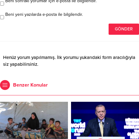
Benzer Konular
Gazze’de insani kriz
Cumhurbaşkanı Erdoğan, TRT
derinleşiyor: Açlık ve
World Forum 2025’te konuştu
susuzlukla mücadele eden
Cumhurbaşkanı Recep Tayyip
halk tahliyeye zorlanıyor
Erdoğan, İstanbul’da düzenlenen
Gazze’de İsrail’in yoğunlaşan
TRT World Forum 2025’teki
askeri operasyonları, bölgedeki
konuşmasında TRT’nin, hakikatin
16.09.2025 23:05
0
31.10.2025 22:51
0
sivil halkı yeni bir felaketin eşiğine
sesini dünyanın dört bir tarafına
itiyor. Birleşmiş Milletler Çocuklara
ulaştıran yayınlarıyla iftihar kaynağı
Yardım Fonu (UNICEF), İsrail
olduğunu vurguladı. Haber Merkezi