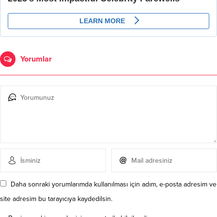
Daha sonraki yorumlarımda kullanılması için adım, e-posta adresim ve
site adresim bu tarayıcıya kaydedilsin.
Beni sonraki yorumlar için e-posta ile bilgilendir.
Beni yeni yazılarda e-posta ile bilgilendir.
Henüz yorum yapılmamış. İlk yorumu yukarıdaki form aracılığıyla
siz yapabilirsiniz.