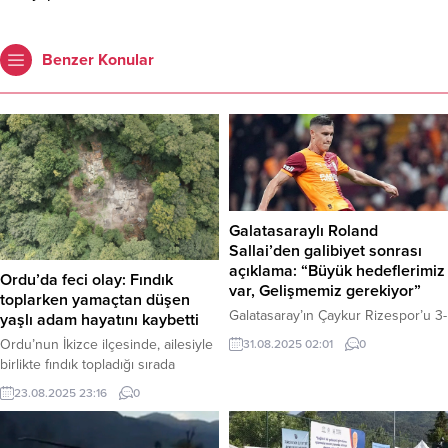
Benzer Konular
Galatasaraylı Roland
Sallai’den galibiyet sonrası
açıklama: “Büyük hedeflerimiz
Ordu’da feci olay: Fındık
var, Gelişmemiz gerekiyor”
toplarken yamaçtan düşen
Galatasaray’ın Çaykur Rizespor’u 3-
yaşlı adam hayatını kaybetti
1 mağlup ettiği maçın ardından,
Ordu’nun İkizce ilçesinde, ailesiyle
31.08.2025 02:01
0
gecenin başarılı isimlerinden
birlikte fındık topladığı sırada
Roland Sallai yayıncı kuruluşa
dengesini kaybeden 70 yaşındaki
23.08.2025 23:16
0
açıklamalarda bulundu. Macar yıldız,
Hüseyin Korkmaz, yamaçtan
galibiyete rağmen özeleştiri
düşerek yaşamını yitirdi. Olay
yaparak, “Geliştirmemiz gereken
yerine gelen sağlık ekipleri,