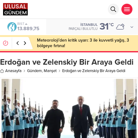
31
BIST
°C
İSTANBUL
13.889,75
PARÇALI BULUTLU
Meteoroloji’den kritik uyarı: 3 ile kuvvetli yağış, 3
bölgeye fırtına!
Erdoğan ve Zelenskiy Bir Araya Geldi
Anasayfa
Gündem
,
Manşet
Erdoğan ve Zelenskiy Bir Araya Geldi