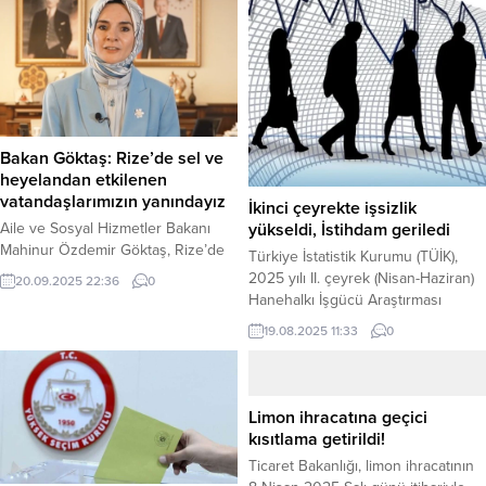
Bakan Göktaş: Rize’de sel ve
heyelandan etkilenen
vatandaşlarımızın yanındayız
İkinci çeyrekte işsizlik
yükseldi, İstihdam geriledi
Aile ve Sosyal Hizmetler Bakanı
Mahinur Özdemir Göktaş, Rize’de
Türkiye İstatistik Kurumu (TÜİK),
yoğun yağışın sebep olduğu sel ve
2025 yılı II. çeyrek (Nisan-Haziran)
20.09.2025 22:36
0
heyelandan etkilenen vatandaşların
Hanehalkı İşgücü Araştırması
yanında olduklarını bildirdi. Haber
sonuçlarını açıkladı. Haber Merkezi
19.08.2025 11:33
0
Merkezi – Aile ve Sosyal Hizmetler
– TÜİK’in bugün açıkladığı 2025 yılı
Bakanı Mahinur Özdemir Göktaş,
Nisan-Haziran dönemine ilişkin 2.
Rize’de yoğun yağışın sebep
Çeyrek Raporu’nda, işsizlik oranı
olduğu sel ve heyelandan
erkeklerde yüzde 7,0, kadınlarda
Limon ihracatına geçici
etkilenen vatandaşların yanında
yüzde 11,6 olarak gerçekleşti.
kısıtlama getirildi!
olduklarını aktardı. Bölgeye, acil ve
Mevsim etkisinden arındırılmış
Ticaret Bakanlığı, limon ihracatının
temel ihtiyaçların...
istihdam edilenlerin sayısı 41 bin