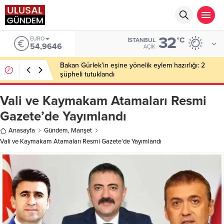
32
ALTIN
°C
İSTANBUL
6.488,95
AÇIK
Ahbap Derneği’nde milyonluk vurgun iddiası: Haluk
Levent ve Ekibine gözaltı
Vali ve Kaymakam Atamaları Resmi
Gazete’de Yayımlandı
Anasayfa
Gündem
,
Manşet
Vali ve Kaymakam Atamaları Resmi Gazete’de Yayımlandı