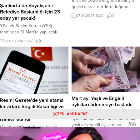
8 Nisan 2025 Salı günü itibariyle
azalarak 32 milyon 435...
Şanlıurfa’da Büyükşehir
geçici olarak durdurulduğunu
Belediye Başkanlığı için 23
duyurdu. Bakanlık, soğuk hava ve
07.04.2025 11:32
0
aday yarışacak!
don vakalarının limon üretiminde
yurt içi arz-talep dengesini
Yüksek Seçim Kurulu (YSK)
bozduğunu belirtirken, Tarım ve
tarafından 31 Mart’ta yapılacak
Orman Bakanlığı ile yapılan
Mahalli İdareler Genel Seçimleri’ne
07.03.2024 10:16
0
çalışmalar sonucu alınan karar, gıda
ilişkin Şanlıurfa’da kesinleşen aday
arz güvenliğini sağlamayı
listeleri internet sitesinde
hedeflendiği kaydedildi.
yayımlandı. Şanlıurfa Büyükşehir
Açıklamada, Adana, Mersin ve
Belediye Başkanlığı için toplam 23
Hatay’daki don...
aday yarışacak. Seçmen Sayısı ve
Dağılımı Şanlıurfa’da 1 milyon 251
bin 37 seçmen oy kullanacak.
Seçmenlerin ilçelere göre dağılımı
şu şekilde: Aday Listesi...
Mart ayı Yaşlı ve Engelli
Resmi Gazete’de yeni atama
aylıkları ödenmeye başladı
kararları: Sağlık Bakanlığı ve
Adli Tıp Kurumu’na yeni
Mahinur Özdemir Göktaş, mart
REKLAMI KAPAT
isimler atandı
ayına ait 8,5 milyar lira tutarındaki
yaşlı ve engelli aylıklarının
Cumhurbaşkanı Recep Tayyip
hesaplara yatırılmaya başlandığını
Erdoğan’ın imzasıyla yayımlanan
05.03.2026 21:52
0
08.08.2025 00:55
0
duyurdu. Haber Merkezi – Aile ve
kararlarla, Sağlık Bakanlığı ve Adli