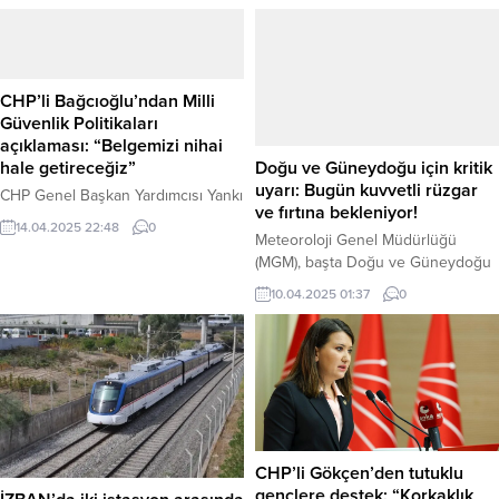
CHP’li Bağcıoğlu’ndan Milli
Güvenlik Politikaları
açıklaması: “Belgemizi nihai
hale getireceğiz”
Doğu ve Güneydoğu için kritik
uyarı: Bugün kuvvetli rüzgar
CHP Genel Başkan Yardımcısı Yankı
ve fırtına bekleniyor!
Bağcıoğlu, milli savunma alanındaki
14.04.2025 22:48
0
parti politikalarını güncel
Meteoroloji Genel Müdürlüğü
gelişmelere göre yenileyeceklerini
(MGM), başta Doğu ve Güneydoğu
ve uzmanlarla iş birliği içinde
Anadolu bölgeleri olmak üzere
10.04.2025 01:37
0
kapsamlı analizler hazırlayacaklarını
geniş bir alanda yaşayan
belirtti. Bağcıoğlu, hazırlıklarının
vatandaşları kuvvetli rüzgar ve
son aşamasına geldikleri Milli
fırtınaya karşı uyardı. Yapılan son
Güvenlik Politika Belgesi’ni nihai
değerlendirmelere göre, bugün (10
hale getireceklerini duyurdu.
Nisan 2025 Perşembe) sabah
CHP’nin 21’inci Olağanüstü
saatlerinden itibaren şu bölgelerde
Kurultayı’nda yeniden Parti
kuvvetli rüzgar ve fırtına etkili
Meclisi’ne seçilerek MYK’ya dahil
olacak: Rüzgarın hızının genellikle
CHP’li Gökçen’den tutuklu
olan Bağcıoğlu, Milli...
50 ila 80 km/saat...
gençlere destek: “Korkaklık