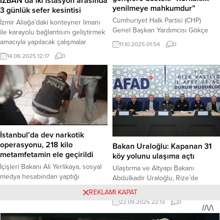
İZBAN’da iki istasyon arasında
yenilmeye mahkumdur”
3 günlük sefer kesintisi
Cumhuriyet Halk Partisi (CHP)
İzmir Aliağa’daki konteyner limanı
Genel Başkan Yardımcısı Gökçe
ile karayolu bağlantısını geliştirmek
Gökçen, partisinin İstanbul İl
amacıyla yapılacak çalışmalar
11.10.2025 01:54
0
Başkanlığı’na kayyım atanması
kapsamında İzmir Büyükşehir
14.06.2025 12:17
0
sürecinde yapılan polis
Belediyesi ve Türkiye Cumhuriyeti
müdahalesini eleştirdikleri için 9
Devlet Demiryolları (TCDD)
Eylül’den bu yana tutuklu bulunan
ortaklığında işletilen İZBAN’da
üç gence destek verdi. Gökçen,
düzenlemeye gidildi. Buna göre 14
“Gençlerin sesini, sözünü ve
Haziran ile 17 Haziran tarihleri
kararlılığını hedef alan korkaklık,
arasında Biçerova ve Aliağa
yenilmeye mahkumdur,” dedi.
istasyonları arasında sefer
Haber Merkezi – CHP Adalet
olmayacak. Hattın diğer bölümünde
İstanbul’da dev narkotik
Bakanlığı’ndan Sorumlu...
planlanan seferler devam edecek.
operasyonu, 218 kilo
Bakan Uraloğlu: Kapanan 31
14...
metamfetamin ele geçirildi
köy yolunu ulaşıma açtı
İçişleri Bakanı Ali Yerlikaya, sosyal
Ulaştırma ve Altyapı Bakanı
medya hesabından yaptığı
Abdulkadir Uraloğlu, Rize’de
paylaşımla İstanbul’da
meydana gelen selin ardından
24.08.2025 14:04
0
REKLAMI KAPAT
gerçekleştirilen dev bir narkotik
kapanan 31 köy yolunun açıldığını
22.09.2025 22:13
0
operasyonunun detaylarını paylaştı.
açıkladı. Haber Merkezi – Ulaştırma
Büyükçekmece’de düzenlenen
ve Altyapı Bakanı Abdulkadir