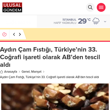
29
ALTIN
°C
İSTANBUL
6.660,55
HAFIF YAĞMURLU
Ahbap Derneği’nde milyonluk vurgun iddiası: Haluk
Levent ve Ekibine gözaltı
Aydın Çam Fıstığı, Türkiye’nin 33.
Coğrafi işareti olarak AB’den tescil
aldı
Anasayfa
Genel
,
Manşet
Aydın Çam Fıstığı, Türkiye’nin 33. Coğrafi işareti olarak AB’den tescil aldı