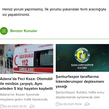
Henüz yorum yapılmamış. İlk yorumu yukarıdaki form aracılığıyla
siz yapabilirsiniz.
Benzer Konular
Şanlıurfaspor taraftarına
Adana’da Feci Kaza: Otomobil
İskenderunspor deplasmanı
ile minibüs çarpıştı, Aynı
yasağı
aileden 5 kişi hayatını kaybetti
Şanlıurfaspor Kulübü, hafta sonu
Adana’nın Kozan ilçesinde
deplasmanda oynanacak olan
meydana gelen trafik kazasında,
İskenderunspor karşılaşmasına
otomobil ile minibüsün çarpışması
26.09.2025 19:04
0
02.04.2025 20:42
0
taraftar alınmayacağını duyurdu.