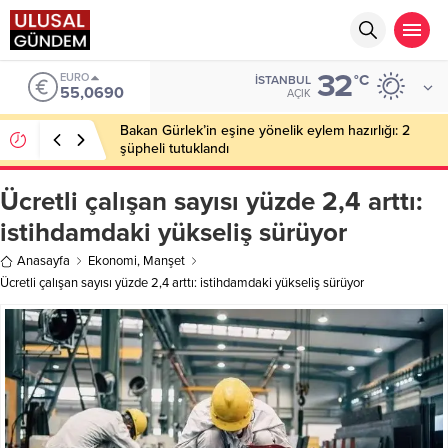
32
ALTIN
°C
İSTANBUL
6.525,39
AÇIK
Ahbap Derneği’nde milyonluk vurgun iddiası: Haluk
Levent ve Ekibine gözaltı
Ücretli çalışan sayısı yüzde 2,4 arttı:
istihdamdaki yükseliş sürüyor
Anasayfa
Ekonomi
,
Manşet
Ücretli çalışan sayısı yüzde 2,4 arttı: istihdamdaki yükseliş sürüyor