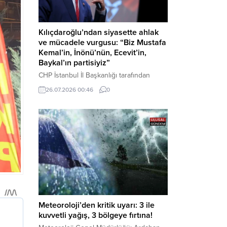
Kılıçdaroğlu’ndan siyasette ahlak
ve mücadele vurgusu: “Biz Mustafa
Kemal’in, İnönü’nün, Ecevit’in,
Baykal’ın partisiyiz”
CHP İstanbul İl Başkanlığı tarafından
düzenlenen Üye Katılım Töreni’nde
26.07.2026 00:46
0
konuşan Kemal Kılıçdaroğlu; partinin
tarihsel misyonundan siyasette ahlaka,
beşli çetelerle mücadeleden Aile
Destekleri Sigortası’na kadar birçok kritik
konuda sert ve net mesajlar verdi. Haber
Merkezi – CHP Genel Başkanı Kemal
Kılıçdaroğlu, Rauf Denktaş Kültür
Merkezi’nde gerçekleştirilen ve yeni
üyelere rozetlerinin takıldığı...
Meteoroloji’den kritik uyarı: 3 ile
kuvvetli yağış, 3 bölgeye fırtına!