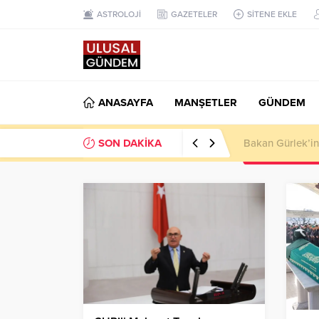
ASTROLOJİ
GAZETELER
SİTENE EKLE
ANASAYFA
MANŞETLER
GÜNDEM
SON DAKİKA
Ahbap Derneği’n