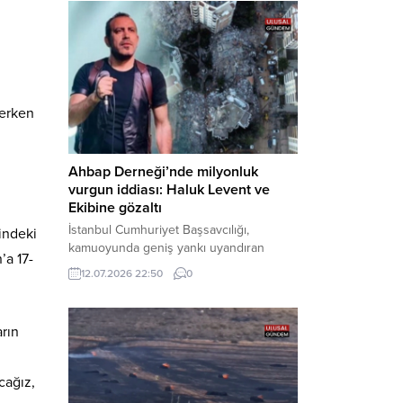
tarafından yürütülen geniş kapsamlı
soruşturma çerçevesinde gözaltına
alınan şüphelilerin emniyetteki işlemleri
tamamlandı. Güvenlik birimlerindeki
sorgularının ardından yoğun güvenlik
önlemleri altında adliyeye sevk edilen
 erken
U.Y. ve...
Ahbap Derneği’nde milyonluk
vurgun iddiası: Haluk Levent ve
Ekibine gözaltı
İstanbul Cumhuriyet Başsavcılığı,
indeki
kamuoyunda geniş yankı uyandıran
’a 17-
Ahbap Derneği’ne yönelik kapsamlı bir
12.07.2026 22:50
0
soruşturma başlattığını ve Dernek
Başkanı Haluk Levent dâhil bazı
şüphelilerin gözaltına alındığını açıkladı.
rın
Yürütülen tahkikatın “Dernekler
Kanunu’na muhalefet”, “suçtan
kaynaklanan mal varlığı değerlerini
cağız,
aklama” ve “örgüt” suçlamaları