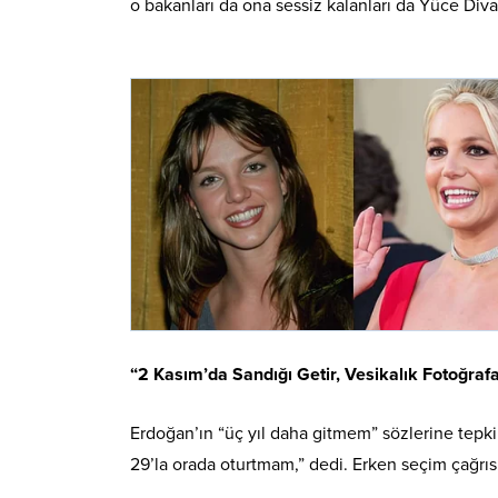
o bakanları da ona sessiz kalanları da Yüce Diva
“2 Kasım’da Sandığı Getir, Vesikalık Fotoğraf
Erdoğan’ın “üç yıl daha gitmem” sözlerine tepk
29’la orada oturtmam,” dedi. Erken seçim çağrısı