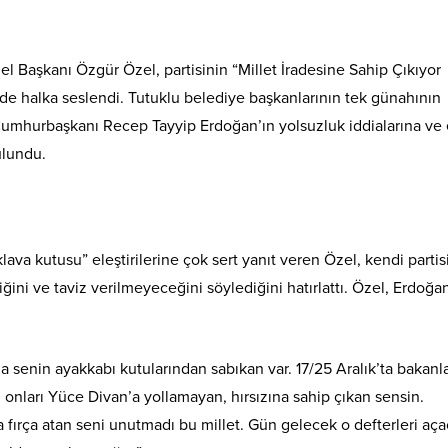
l Başkanı Özgür Özel, partisinin “Millet İradesine Sahip Çıkıyor
de halka seslendi. Tutuklu belediye başkanlarının tek günahının
umhurbaşkanı Recep Tayyip Erdoğan’ın yolsuzluk iddialarına ve
ulundu.
a kutusu” eleştirilerine çok sert yanıt veren Özel, kendi partis
iğini ve taviz verilmeyeceğini söylediğini hatırlattı. Özel, Erdoğan
enin ayakkabı kutularından sabıkan var. 17/25 Aralık’ta bakanla
 onları Yüce Divan’a yollamayan, hırsızına sahip çıkan sensin.
 fırça atan seni unutmadı bu millet. Gün gelecek o defterleri aça