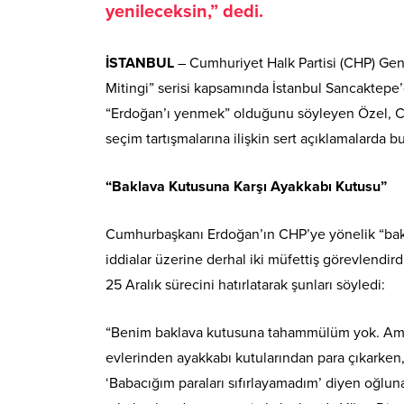
yenileceksin,” dedi.
İSTANBUL
– Cumhuriyet Halk Partisi (CHP) Gene
Mitingi” serisi kapsamında İstanbul Sancaktepe’
“Erdoğan’ı yenmek” olduğunu söyleyen Özel, C
seçim tartışmalarına ilişkin sert açıklamalarda b
“Baklava Kutusuna Karşı Ayakkabı Kutusu”
Cumhurbaşkanı Erdoğan’ın CHP’ye yönelik “baklav
iddialar üzerine derhal iki müfettiş görevlendird
25 Aralık sürecini hatırlatarak şunları söyledi:
“Benim baklava kutusuna tahammülüm yok. Ama s
evlerinden ayakkabı kutularından para çıkarken,
‘Babacığım paraları sıfırlayamadım’ diyen oğluna