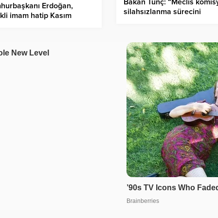
Bakan Tunç: “Meclis komis
hurbaşkanı Erdoğan,
silahsızlanma sürecini
li imam hatip Kasım
izleyecek, Terörsüz Türkiye
ıoğlu’nun cenaze törenine
inşa edeceğiz”
dı