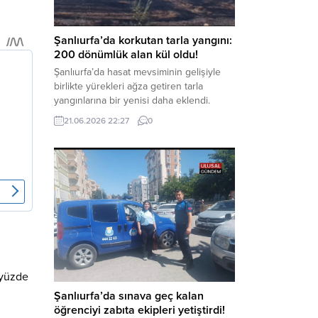
kapsamında derinleştirildiği bildirildi.
Haber Merkezi – Soruşturmanın
odağında, özellikle 6 Şubat...
Şanlıurfa’da korkutan tarla yangını:
200 dönümlük alan kül oldu!
Şanlıurfa’da hasat mevsiminin gelişiyle
birlikte yürekleri ağza getiren tarla
yangınlarına bir yenisi daha eklendi.
Hilvan ilçesinde çıkan yangında, 50
21.06.2026 22:27
0
dönümü biçilmemiş buğday olmak üzere
toplam 200 dönümlük arazi alevlere
teslim olarak küle döndü. Haber Merkezi
– Yangın, Şanlıurfa’nın Hilvan ilçesine
bağlı Agilmuz köyünde meydana geldi.
Edinilen bilgilere göre, henüz
belirlenemeyen...
 yüzde
Şanlıurfa’da sınava geç kalan
öğrenciyi zabıta ekipleri yetiştirdi!