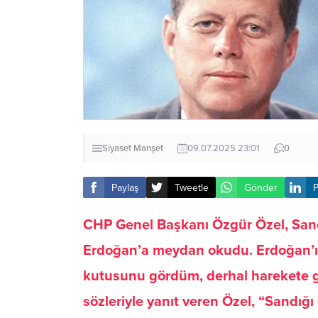
Siyaset
Manşet
09.07.2025 23:01
0
Paylaş
Tweetle
Gönder
P
CHP Genel Başkanı Özgür Özel, San
Erdoğan’a meydan okudu. Erdoğan’ın
kutusunu gördüm, derhal harekete g
sözleriyle yanıt veren Özel, “Sandığı