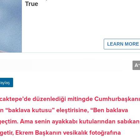
A
+
aylaş
caktepe’de düzenlediği mitingde Cumhurbaşkanı
 “baklava kutusu” eleştirisine, “Ben baklava
eçtim. Ama senin ayakkabı kutularından sabıkan 
 getir, Ekrem Başkanın vesikalık fotoğrafına