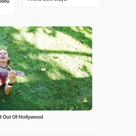
yonu
’yi