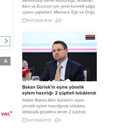
Meteoroloji Genel Müdürlüğü; Ardahan,
Kars ve Erzurum için yerel kuvvetli yağış
uyarısı yaparken; Marmara, Ege ve Doğu
Anadolu’nun belirli kesimlerinde ise
18.07.2026 10:02
0
saatte 60 kilometre hıza ulaşabilecek
kuvvetli rüzgarlara karşı vatandaşları
tedbirli olmaya çağırdı. Haber Merkezi –
Çevre, Şehircilik ve İklim Değişikliği
Bakanlığı Meteoroloji Genel Müdürlüğü,
ülke genelini kapsayan son hava...
A
-
Bakan Gürlek’in eşine yönelik
eylem hazırlığı: 2 şüpheli tutuklandı
Adalet Bakanı Akın Gürlek’in eşine
yönelik eylem hazırlığında oldukları
iddiasıyla gözaltına alınan 2 şüpheli,
var,”
çıkarıldıkları mahkemece tutuklanarak
13.07.2026 01:12
0
cezaevine gönderildi. Haber Merkezi –
Bakırköy Cumhuriyet Başsavcılığı