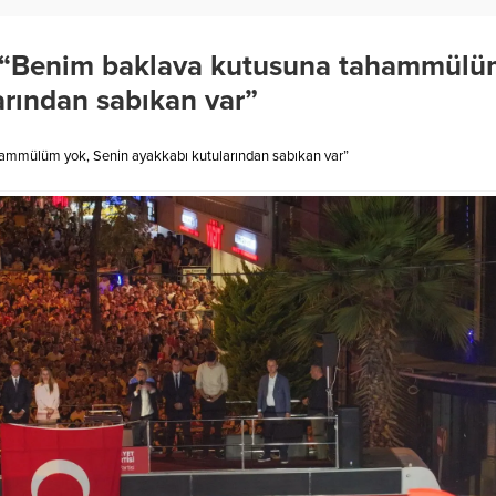
: “Benim baklava kutusuna tahammül
arından sabıkan var”
hammülüm yok, Senin ayakkabı kutularından sabıkan var”