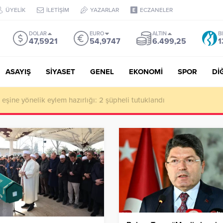
ÜYELİK
İLETİŞİM
YAZARLAR
ECZANELER
DOLAR
EURO
ALTIN
B
47,5921
54,9747
6.499,25
1
ASAYIŞ
SİYASET
GENEL
EKONOMİ
SPOR
Dİ
de milyonluk vurgun iddiası: Haluk Levent ve Ekibine gözaltı