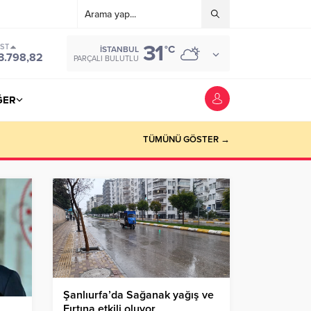
31
IST
°C
İSTANBUL
3.798,82
PARÇALI BULUTLU
ĞER
TÜMÜNÜ GÖSTER →
Şanlıurfa’da Sağanak yağış ve
Fırtına etkili oluyor