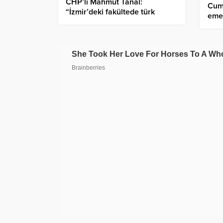
CHP’li Mahmut Tanal:
Cum
“İzmir’deki fakültede türk
emek
öğrenciler azınlığa düşürüldü”
Yağc
katıl