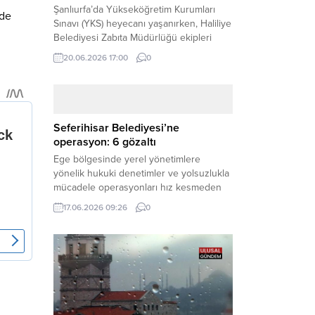
Şanlıurfa’da Yükseköğretim Kurumları
ide
Sınavı (YKS) heyecanı yaşanırken, Haliliye
Belediyesi Zabıta Müdürlüğü ekipleri
geleceğini belirleyecek sınava geç kalma
20.06.2026 17:00
0
tehlikesiyle karşı karşıya kalan bir
öğrencinin yardımına Hızır gibi yetişti.
Haber Merkezi – Geleceklerini
şekillendirmek için YKS salonlarının
yolunu tutan binlerce aday arasında,
Seferihisar Belediyesi’ne
sınav yerine zamanında ulaşamayan bir
operasyon: 6 gözaltı
öğrenci büyük bir panik yaşadı....
Ege bölgesinde yerel yönetimlere
yönelik hukuki denetimler ve yolsuzlukla
mücadele operasyonları hız kesmeden
devam ediyor. İzmir’in turistik ilçelerinden
17.06.2026 09:26
0
Seferihisar Belediyesi, sabah saatlerinde
düzenlenen şok bir rüşvet
operasyonuyla sarsıldı. Haber Merkezi –
İzmir Cumhuriyet Başsavcılığı
koordinesinde yürütülen geniş kapsamlı
yolsuzluk ve mali suçlar soruşturması
kapsamında düğmeye basıldı. Edinilen ilk
bilgilere göre,...