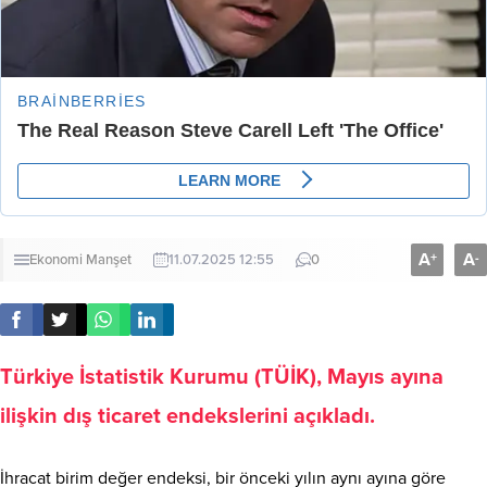
A
A
+
-
Ekonomi
Manşet
11.07.2025 12:55
0
Türkiye İstatistik Kurumu (TÜİK), Mayıs ayına
ilişkin dış ticaret endekslerini açıkladı.
İhracat birim değer endeksi, bir önceki yılın aynı ayına göre