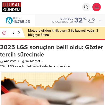
32
BIST
°C
İSTANBUL
13.785,25
PARÇALI BULUTLU
Meteoroloji’den kritik uyarı: 3 ile kuvvetli yağış, 3
bölgeye fırtına!
2025 LGS sonuçları belli oldu: Gözler
tercih sürecinde
Anasayfa
Eğitim
,
Manşet
2025 LGS sonuçları belli oldu: Gözler tercih sürecinde