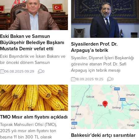
Eski Bakan ve Samsun
Büyükşehir Belediye Başkanı
Siyasilerden Prof. Dr.
Mustafa Demir vefat etti
Arpaguş’a tebrik
Eski Bayındırlık ve İskan Bakanı ve
Siyasiler, Diyanet İşleri Başkanlığı
bir önceki dönem Samsun
görevine atanan Prof. Dr. Safi
Büyükşehir Belediye Başkanı
Arpaguş için tebrik mesajı
06.08.2025 09:29
0
Mustafa Demir, tedavi gördüğü
yayımladı. Haber Merkezi – İçişleri
18.09.2025 19:25
0
Ankara’daki hastanede 64 yaşında
Bakanı Ali Yerlikaya, Diyanet İşleri
hayatını kaybetti. Demir için bugün
Başkanlığı görevine
Samsun’da cenaze namazı
Cumhurbaşkanı Recep Tayyip
kılınacak. Haber Merkezi – Samsun
Erdoğan’ın tensipleriyle atanan
siyasetinin önemli isimlerinden, 22,
Prof. Dr. Safi Arpaguş’u tebrik
23 ve 24. dönem AK Parti Samsun
ederek, yeni görevinin millet ve
TMO Mısır alım fiyatını açıkladı
Milletvekili, eski Bayındırlık ve
İslam dünyası için hayırlara vesile
İskan...
Toprak Mahsulleri Ofisi (TMO),
olmasını diledi. Yerlikaya, “Görev...
2025 yılı mısır alım fiyatını ton
Balıkesir’deki artçı sarsıntılar
başına 11 bin 300 TL olarak