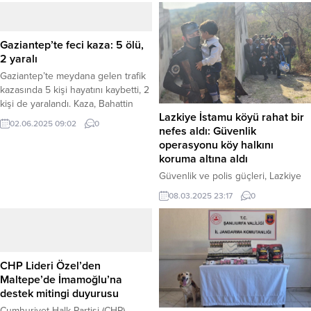
Gaziantep’te feci kaza: 5 ölü,
2 yaralı
Gaziantep’te meydana gelen trafik
kazasında 5 kişi hayatını kaybetti, 2
kişi de yaralandı. Kaza, Bahattin
Lazkiye İstamu köyü rahat bir
Nakıpoğlu Caddesi Mezarlık
02.06.2025 09:02
0
nefes aldı: Güvenlik
Kavşağı yakınlarında yaşandı.
operasyonu köy halkını
Sürücüsü henüz belirlenemeyen
koruma altına aldı
bir hafif ticari araç ile bir otomobil
çarpıştı. İhbar üzerine olay yerine
Güvenlik ve polis güçleri, Lazkiye
çok sayıda sağlık, polis ve itfaiye
kırsalındaki İstamu köyünde
08.03.2025 23:17
0
ekibi sevk edildi. Kazada ilk
güvenlik operasyonlarına devam
belirlemelere göre 5...
ediyor. Yetkililer, operasyonların
devrik rejimin kalıntılarını takip ve
bölge sakinlerinin güvenliğini
sağlama amaçlı olduğunu bildirdi.
CHP Lideri Özel’den
SANA’nın (Suriye Arap Haber
Maltepe’de İmamoğlu’na
Ajansı) yerel kaynaklara
destek mitingi duyurusu
dayandırdığı haberine göre,
Cumhuriyet Halk Partisi (CHP)